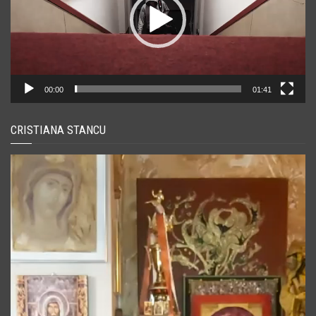
00:00
01:41
CRISTIANA STANCU
Player
video