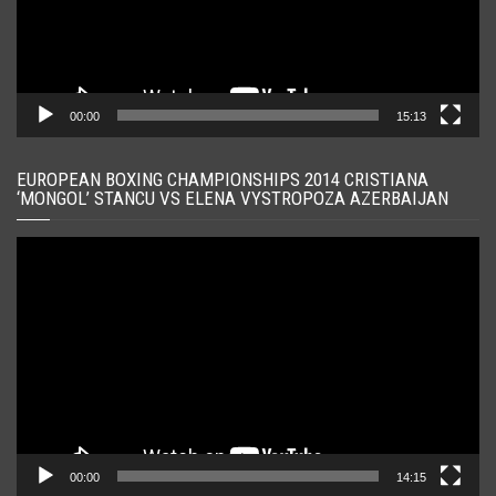
00:00
15:13
EUROPEAN BOXING CHAMPIONSHIPS 2014 CRISTIANA
‘MONGOL’ STANCU VS ELENA VYSTROPOZA AZERBAIJAN
Player
video
00:00
14:15