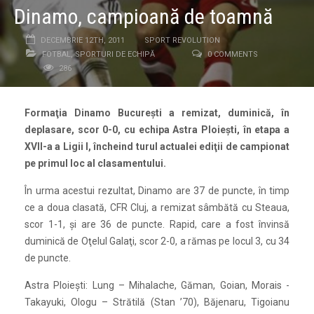
Dinamo, campioană de toamnă
DECEMBRIE 12TH, 2011
SPORT REVOLUTION
FOTBAL
,
SPORTURI DE ECHIPĂ
0 COMMENTS
286
Formaţia Dinamo Bucureşti a remizat, duminică, în
deplasare, scor 0-0, cu echipa Astra Ploieşti, în etapa a
XVII-a a Ligii I, încheind turul actualei ediţii de campionat
pe primul loc al clasamentului.
În urma acestui rezultat, Dinamo are 37 de puncte, în timp
ce a doua clasată, CFR Cluj, a remizat sâmbătă cu Steaua,
scor 1-1, şi are 36 de puncte. Rapid, care a fost învinsă
duminică de Oţelul Galaţi, scor 2-0, a rămas pe locul 3, cu 34
de puncte.
Astra Ploieşti: Lung – Mihalache, Găman, Goian, Morais -
Takayuki, Ologu – Strătilă (Stan ’70), Băjenaru, Tigoianu