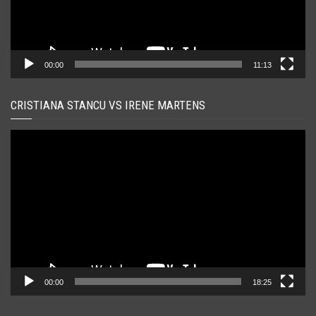
00:00
11:13
CRISTIANA STANCU VS IRENE MARTENS
Player
video
00:00
18:25