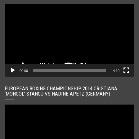
Player
video
00:00
14:10
EUROPEAN BOXING CHAMPIONSHIP 2014 CRISTIANA
‘MONGOL’ STANCU VS NADINE APETZ (GERMANY)
Player
video