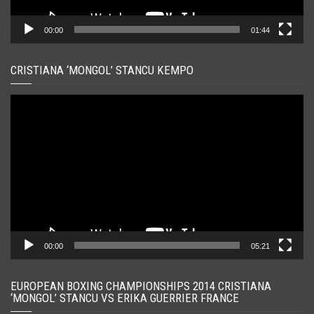
00:00
01:44
CRISTIANA ‘MONGOL’ STANCU KEMPO
Player
video
00:00
05:21
EUROPEAN BOXING CHAMPIONSHIPS 2014 CRISTIANA
‘MONGOL’ STANCU VS ERIKA GUERRIER FRANCE