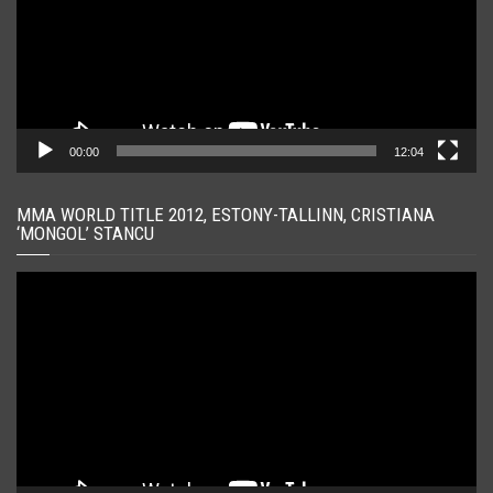
00:00
12:04
MMA WORLD TITLE 2012, ESTONY-TALLINN, CRISTIANA
‘MONGOL’ STANCU
Player
video