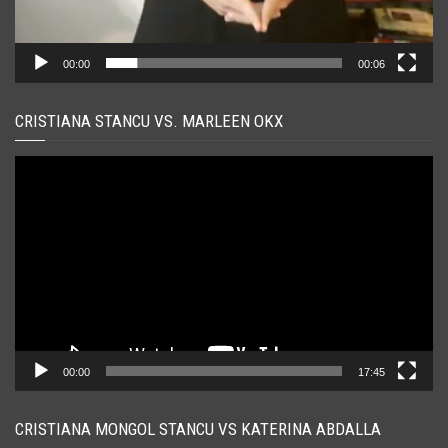
00:00
00:06
CRISTIANA STANCU VS. MARLEEN OKX
Player
video
00:00
17:45
CRISTIANA MONGOL STANCU VS KATERINA ABDALLA