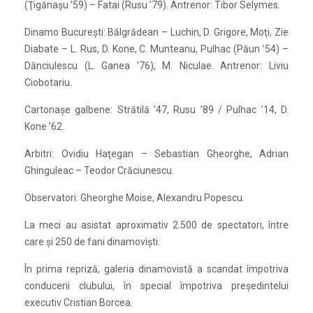
(Ţigănaşu ’59) – Fatai (Rusu ’79). Antrenor: Tibor Selymes.
Dinamo Bucureşti: Bălgrădean – Luchin, D. Grigore, Moţi, Zie
Diabate – L. Rus, D. Kone, C. Munteanu, Pulhac (Păun ’54) –
Dănciulescu (L. Ganea ’76), M. Niculae. Antrenor: Liviu
Ciobotariu.
Cartonaşe galbene: Strătilă ’47, Rusu ’89 / Pulhac ’14, D.
Kone ’62.
Arbitri: Ovidiu Haţegan – Sebastian Gheorghe, Adrian
Ghinguleac – Teodor Crăciunescu.
Observatori: Gheorghe Moise, Alexandru Popescu.
La meci au asistat aproximativ 2.500 de spectatori, între
care şi 250 de fani dinamovişti.
În prima repriză, galeria dinamovistă a scandat împotriva
conducerii clubului, în special împotriva preşedintelui
executiv Cristian Borcea.