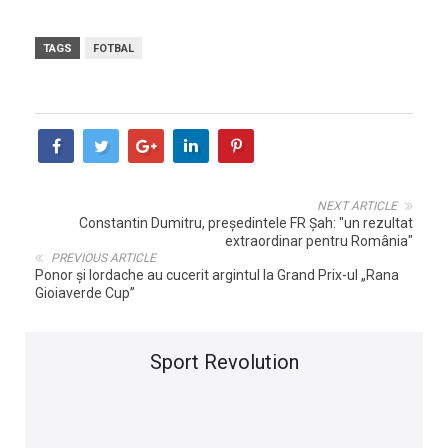
TAGS
FOTBAL
NEXT ARTICLE
Constantin Dumitru, preşedintele FR Şah: "un rezultat
extraordinar pentru România"
PREVIOUS ARTICLE
Ponor şi Iordache au cucerit argintul la Grand Prix-ul „Rana
Gioiaverde Cup”
Sport Revolution