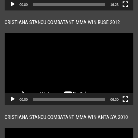
00:00
16:23
CRISTIANA STANCU COMBATANT MMA WIN RUSE 2012
Player
video
00:00
06:30
CRISTIANA STANCU COMBATANT MMA WIN ANTALYA 2010
Player
video