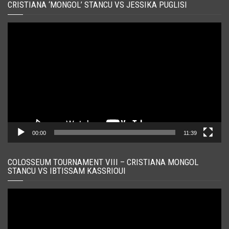
CRISTIANA ‘MONGOL’ STANCU VS JESSIKA PUGLISI
Player
video
00:00
11:39
COLOSSEUM TOURNAMENT VIII – CRISTIANA MONGOL
STANCU VS IBTISSAM KASSRIOUI
Player
video