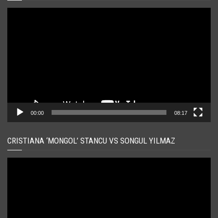
Player
video
00:00
08:17
CRISTIANA ‘MONGOL’ STANCU VS SONGUL YILMAZ
Player
video