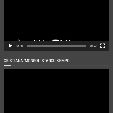
00:00
01:43
CRISTIANA ‘MONGOL’ STANCU KEMPO
Player
video