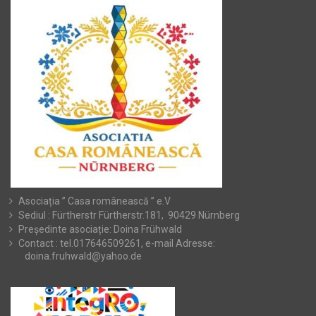
Asociația ” Casa românească ” e.V
Sediul : Fürtherstr Fürtherstr.181, 90429 Nürnberg
Președinte asociație: Doina Frühwald
Contact : tel.017646509261, e-mail Adresse:
doina.fruhwald@yahoo.de