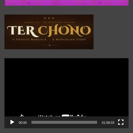
Player
video
00:00
01:58:03