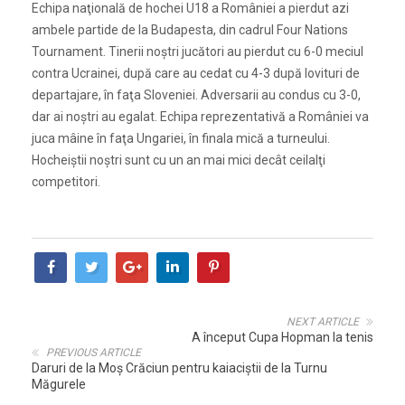
Echipa naţională de hochei U18 a României a pierdut azi
ambele partide de la Budapesta, din cadrul Four Nations
Tournament. Tinerii noştri jucători au pierdut cu 6-0 meciul
contra Ucrainei, după care au cedat cu 4-3 după lovituri de
departajare, în faţa Sloveniei. Adversarii au condus cu 3-0,
dar ai noştri au egalat. Echipa reprezentativă a României va
juca mâine în faţa Ungariei, în finala mică a turneului.
Hocheiştii noştri sunt cu un an mai mici decât ceilalţi
competitori.
NEXT ARTICLE
A început Cupa Hopman la tenis
PREVIOUS ARTICLE
Daruri de la Moş Crăciun pentru kaiaciştii de la Turnu
Măgurele