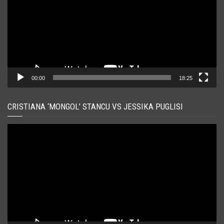
00:00
18:25
CRISTIANA ‘MONGOL’ STANCU VS JESSIKA PUGLISI
Player
video