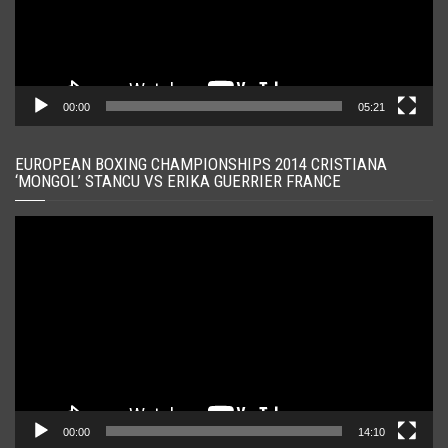
00:00
05:21
EUROPEAN BOXING CHAMPIONSHIPS 2014 CRISTIANA
‘MONGOL’ STANCU VS ERIKA GUERRIER FRANCE
Player
video
00:00
14:10