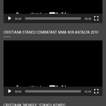
00:00
06:30
CRISTIANA STANCU COMBATANT MMA WIN ANTALYA 2010
Player
video
00:00
01:43
CRISTIANA ‘MONGOL’ STANCU KEMPO