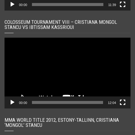
00:00
11:39
COLOSSEUM TOURNAMENT VIII – CRISTIANA MONGOL
STANCU VS IBTISSAM KASSRIOUI
Player
video
00:00
12:04
MMA WORLD TITLE 2012, ESTONY-TALLINN, CRISTIANA
‘MONGOL’ STANCU