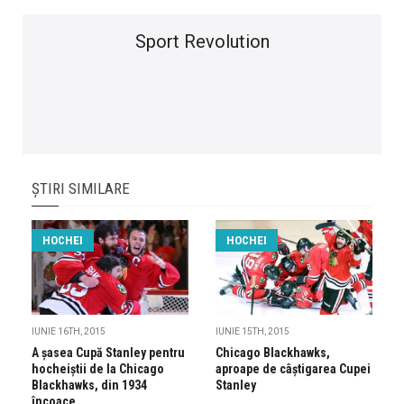
Sport Revolution
ȘTIRI SIMILARE
HOCHEI
HOCHEI
IUNIE 16TH, 2015
IUNIE 15TH, 2015
A șasea Cupă Stanley pentru
Chicago Blackhawks,
hocheiștii de la Chicago
aproape de câștigarea Cupei
Blackhawks, din 1934
Stanley
încoace