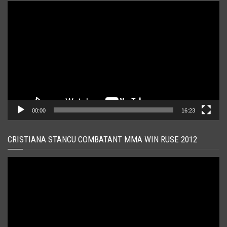
Player
video
00:00
16:23
CRISTIANA STANCU COMBATANT MMA WIN RUSE 2012
Player
video