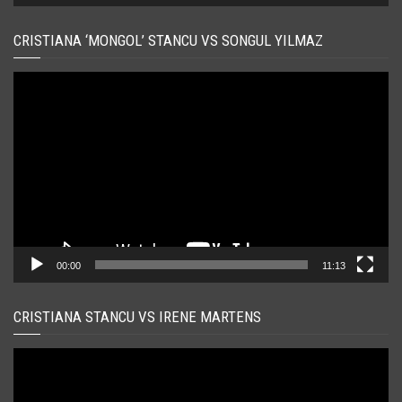
CRISTIANA ‘MONGOL’ STANCU VS SONGUL YILMAZ
Player
video
00:00
11:13
CRISTIANA STANCU VS IRENE MARTENS
Player
video