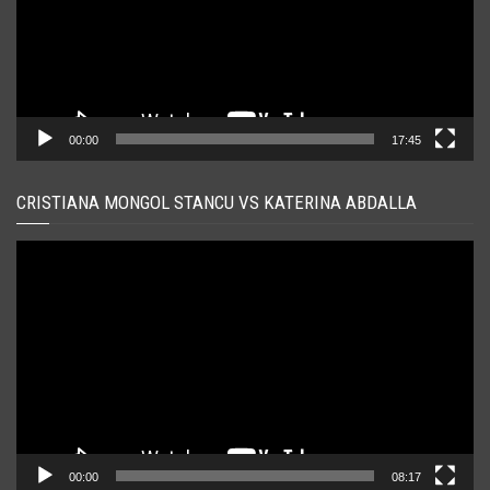
00:00
17:45
CRISTIANA MONGOL STANCU VS KATERINA ABDALLA
Player
video
00:00
08:17