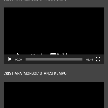
Player
video
00:00
01:44
CRISTIANA ‘MONGOL’ STANCU KEMPO
Player
video