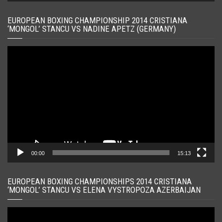
EUROPEAN BOXING CHAMPIONSHIP 2014 CRISTIANA
‘MONGOL’ STANCU VS NADINE APETZ (GERMANY)
Player
video
00:00
15:13
EUROPEAN BOXING CHAMPIONSHIPS 2014 CRISTIANA
‘MONGOL’ STANCU VS ELENA VYSTROPOZA AZERBAIJAN
Player
video