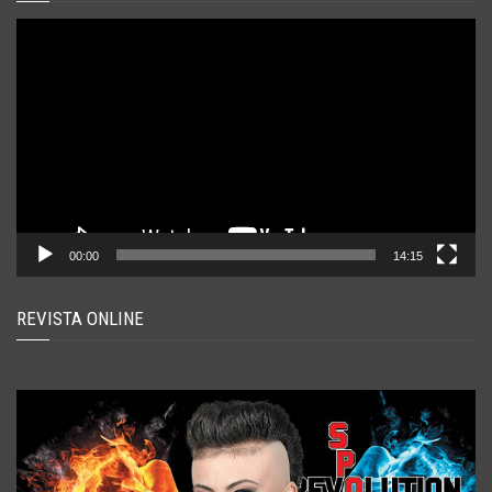
Player
video
00:00
14:15
REVISTA ONLINE