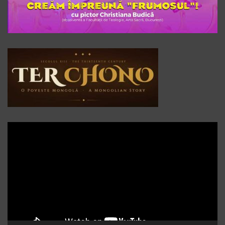
Player
video