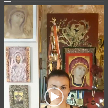
Player
video