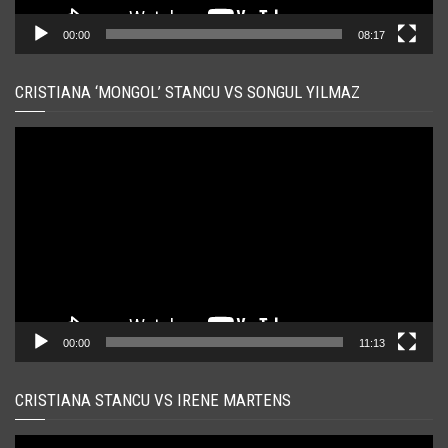
00:00
08:17
CRISTIANA ‘MONGOL’ STANCU VS SONGUL YILMAZ
Player
video
00:00
11:13
CRISTIANA STANCU VS IRENE MARTENS
Player