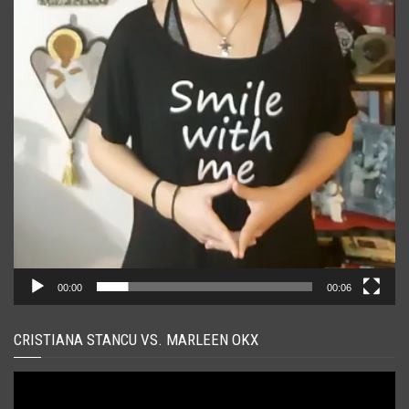
00:00
00:06
CRISTIANA STANCU VS. MARLEEN OKX
Player
video