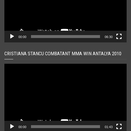
00:00
06:30
CRISTIANA STANCU COMBATANT MMA WIN ANTALYA 2010
Player
video
00:00
01:43