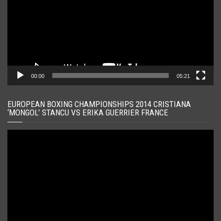
00:00
05:21
EUROPEAN BOXING CHAMPIONSHIPS 2014 CRISTIANA
‘MONGOL’ STANCU VS ERIKA GUERRIER FRANCE
Player
video