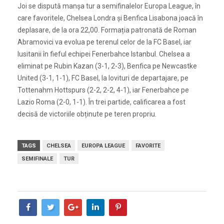
Joi se dispută manșa tur a semifinalelor Europa League, în
care favoritele, Chelsea Londra și Benfica Lisabona joacă în
deplasare, de la ora 22,00. Formația patronată de Roman
Abramovici va evolua pe terenul celor de la FC Basel, iar
lusitanii în fieful echipei Fenerbahce Istanbul. Chelsea a
eliminat pe Rubin Kazan (3-1, 2-3), Benfica pe Newcastke
United (3-1, 1-1), FC Basel, la lovituri de departajare, pe
Tottenahm Hottspurs (2-2, 2-2, 4-1), iar Fenerbahce pe
Lazio Roma (2-0, 1-1). În trei partide, calificarea a fost
decisă de victoriile obținute pe teren propriu.
TAGS
CHELSEA
EUROPA LEAGUE
FAVORITE
SEMIFINALE
TUR