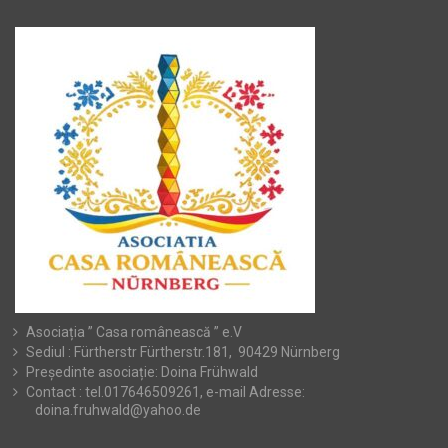
Asociația ” Casa românească ” e.V
Sediul : Fürtherstr Fürtherstr.181, 90429 Nürnberg
Președinte asociație: Doina Frühwald
Contact : tel.017646509261, e-mail Adresse:
doina.fruhwald@yahoo.de