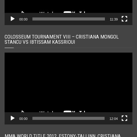
00:00
11:39
COLOSSEUM TOURNAMENT VIII – CRISTIANA MONGOL
STANCU VS IBTISSAM KASSRIOUI
Player
video
00:00
12:04
MMA WORLD TITLE 2012, ESTONY-TALLINN, CRISTIANA