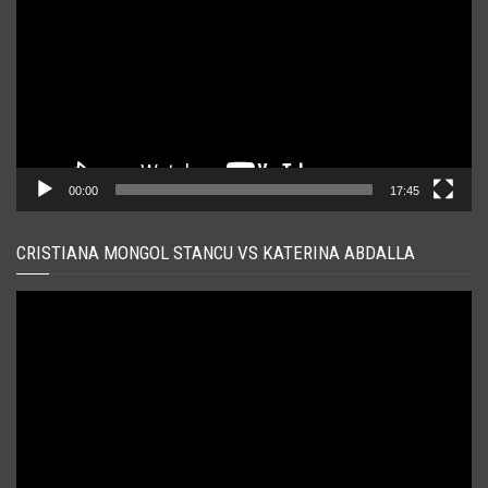
00:00
17:45
CRISTIANA MONGOL STANCU VS KATERINA ABDALLA
Player
video