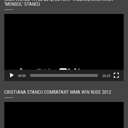
‘MONGOL’ STANCU
Player
video
00:00
16:23
CRISTIANA STANCU COMBATANT MMA WIN RUSE 2012
Player
video