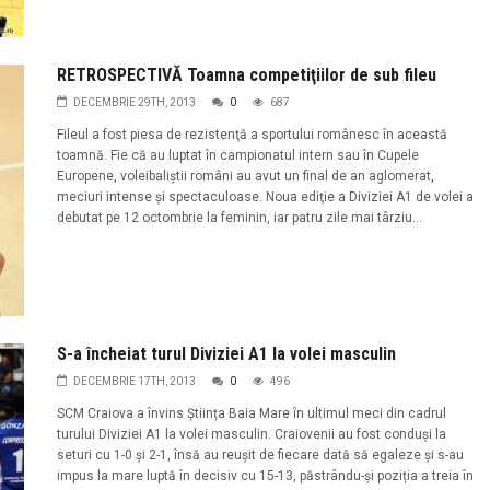
RETROSPECTIVĂ Toamna competiţiilor de sub fileu
DECEMBRIE 29TH, 2013
0
687
Fileul a fost piesa de rezistenţă a sportului românesc în această
toamnă. Fie că au luptat în campionatul intern sau în Cupele
Europene, voleibaliștii români au avut un final de an aglomerat,
meciuri intense și spectaculoase. Noua ediţie a Diviziei A1 de volei a
debutat pe 12 octombrie la feminin, iar patru zile mai târziu...
S-a încheiat turul Diviziei A1 la volei masculin
DECEMBRIE 17TH, 2013
0
496
SCM Craiova a învins Știința Baia Mare în ultimul meci din cadrul
turului Diviziei A1 la volei masculin. Craiovenii au fost conduși la
seturi cu 1-0 și 2-1, însă au reușit de fiecare dată să egaleze și s-au
impus la mare luptă în decisiv cu 15-13, păstrându-și poziția a treia în