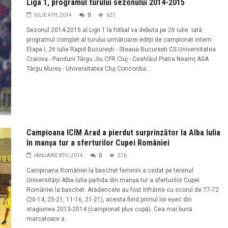
Liga 1, programul turului sezonului 2014-2015
IULIE 4TH, 2014
0
621
Sezonul 2014-2015 al Ligii 1 la fotbal va debuta pe 26 iulie. Iată
programul complet al turului următoarei ediţii de campionat intern:
Etapa I, 26 iulie Rapid Bucureşti - Steaua Bucureşti CS Universitatea
Craiova - Pandurii Târgu Jiu CFR Cluj - Ceahlăul Piatra Neamţ ASA
Târgu Mureş - Universitatea Cluj Concordia...
Campioana ICIM Arad a pierdut surprinzător la Alba Iulia
în manşa tur a sferturilor Cupei României
IANUARIE 8TH, 2014
0
576
Campioana României la baschet feminin a cedat pe terenul
Universităţii Alba Iulia partida din manşa tur a sferturilor Cupei
României la baschet. Arădencele au fost înfrânte cu scorul de 77-72
(20-14, 25-21, 11-16, 21-21), acesta fiind primul lor eşec din
stagiunea 2013-2014 (campionat plus cupă). Cea mai bună
marcatoare a...