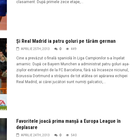
clasament. După primele zece etape,...
Şi Real Madrid ia patru goluri pe tărâm german
APRILIE 25TH, 2013
0
449
Cine a prevăzut o finală spaniolă în Liga Campionilor s-a înșelat
amarnic. După ce Bayern Munchen a administrat patru goluri așa-
zișilor extratereștri de la FC Barcelona, fără să încaseze niciunul,
Borussia Dortmund a străpuns de tot atâtea ori apărarea echipei
Real Madrid, ai cărei jucători sunt numiți galcatici,...
Favoritele joacă prima manșă a Europa League în
deplasare
APRILIE 24TH, 2013
0
540