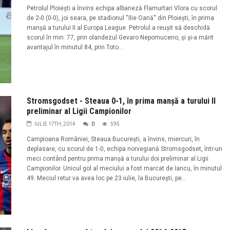
Petrolul Ploiești a învins echipa albaneză Flamurtari Vlora cu scorul
de 2-0 (0-0), joi seara, pe stadionul ''Ilie Oană'' din Ploiești, în prima
manșă a turului II al Europa League. Petrolul a reușit să deschidă
scorul în min. 77, prin olandezul Gevaro Nepomuceno, şi şi-a mărit
avantajul în minutul 84, prin Toto...
Stromsgodset - Steaua 0-1, în prima manșă a turului II
preliminar al Ligii Campionilor
IULIE 17TH, 2014
0
595
Campioana României, Steaua Bucureşti, a învins, miercuri, în
deplasare, cu scorul de 1-0, echipa norvegiană Stromsgodset, într-un
meci contând pentru prima manşă a turului doi preliminar al Ligii
Campionilor. Unicul gol al meciului a fost marcat de Iancu, în minutul
49. Meciul retur va avea loc pe 23 iulie, la București, pe...