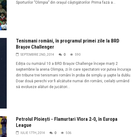
Sporturilor ”Olimpia” din orașul câștigătorilor. Prima fază a...
Tenismani români, în programul primei zile la BRD
Brașov Challenger
SEPTEMBRIE 2ND, 2014
0
590
Ediția cu numărul 10 a BRD Brașov Challenge începe marți 2
septembrie la arena Olimpia, zi în care spectatorii vor putea încuraja
din tribune trei tenismani români în proba de simplu și șapte la dublu.
Doar două perechi vor fi alcătuite numai din români, ceilalți urmând
să evolueze alături de jucători...
Petrolul Ploiești - Flamurtari Vlora 2-0, în Europa
League
IULIE 17TH, 2014
0
506