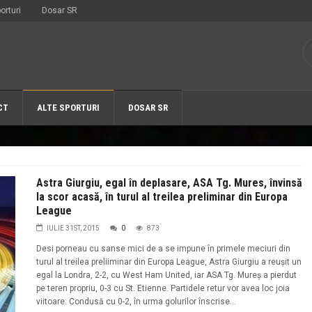
orturi
Dosar SR
CT
ALTE SPORTURI
DOSAR SR
Astra Giurgiu, egal în deplasare, ASA Tg. Mures, învinsă
la scor acasă, în turul al treilea preliminar din Europa
League
IULIE 31ST, 2015
0
873
Desi porneau cu sanse mici de a se impune în primele meciuri din
turul al treilea preliiminar din Europa League, Astra Giurgiu a reușit un
egal la Londra, 2-2, cu West Ham United, iar ASA Tg. Mureș a pierdut
pe teren propriu, 0-3 cu St. Etienne. Partidele retur vor avea loc joia
viitoare. Condusă cu 0-2, în urma golurilor înscrise...