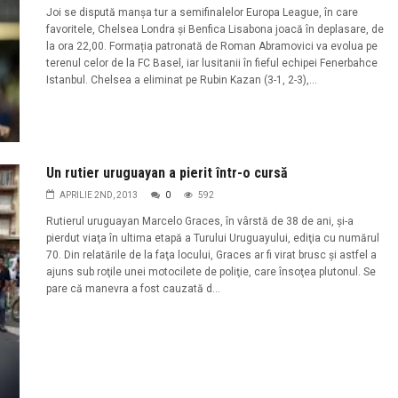
Joi se dispută manșa tur a semifinalelor Europa League, în care
favoritele, Chelsea Londra și Benfica Lisabona joacă în deplasare, de
la ora 22,00. Formația patronată de Roman Abramovici va evolua pe
terenul celor de la FC Basel, iar lusitanii în fieful echipei Fenerbahce
Istanbul. Chelsea a eliminat pe Rubin Kazan (3-1, 2-3),...
Un rutier uruguayan a pierit într-o cursă
APRILIE 2ND, 2013
0
592
Rutierul uruguayan Marcelo Graces, în vârstă de 38 de ani, şi-a
pierdut viaţa în ultima etapă a Turului Uruguayului, ediţia cu numărul
70. Din relatările de la faţa locului, Graces ar fi virat brusc şi astfel a
ajuns sub roţile unei motocilete de poliţie, care însoţea plutonul. Se
pare că manevra a fost cauzată d...