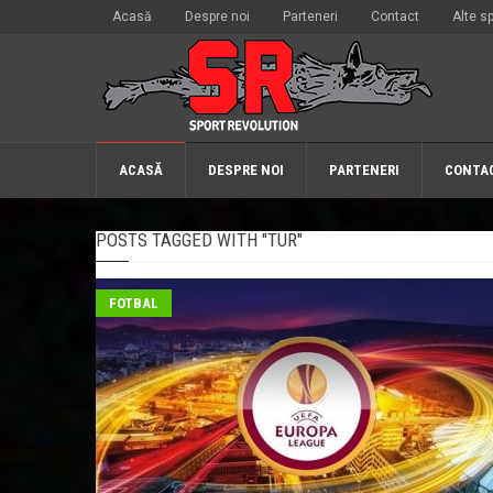
Acasă
Despre noi
Parteneri
Contact
Alte sp
ACASĂ
DESPRE NOI
PARTENERI
CONTA
POSTS TAGGED WITH "TUR"
FOTBAL