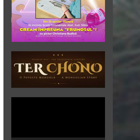
Player
video