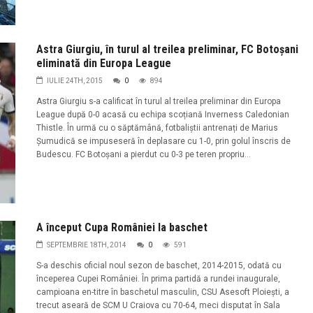
Astra Giurgiu, în turul al treilea preliminar, FC Botoșani
eliminată din Europa League
IULIE 24TH, 2015
0
894
Astra Giurgiu s-a calificat în turul al treilea preliminar din Europa
League după 0-0 acasă cu echipa scoțiană Inverness Caledonian
Thistle. În urmă cu o săptămână, fotbaliștii antrenați de Marius
Șumudică se impuseseră în deplasare cu 1-0, prin golul înscris de
Budescu. FC Botoșani a pierdut cu 0-3 pe teren propriu...
A început Cupa României la baschet
SEPTEMBRIE 18TH, 2014
0
591
S-a deschis oficial noul sezon de baschet, 2014-2015, odată cu
începerea Cupei României. În prima partidă a rundei inaugurale,
campioana en-titre în baschetul masculin, CSU Asesoft Ploiești, a
trecut aseară de SCM U Craiova cu 70-64, meci disputat în Sala