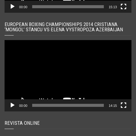
00:00
15:13
EUROPEAN BOXING CHAMPIONSHIPS 2014 CRISTIANA
‘MONGOL’ STANCU VS ELENA VYSTROPOZA AZERBAIJAN
Player
video
00:00
14:15
REVISTA ONLINE