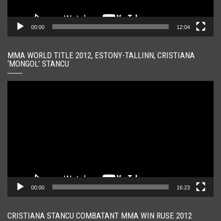
00:00
12:04
MMA WORLD TITLE 2012, ESTONY-TALLINN, CRISTIANA
‘MONGOL’ STANCU
Player
video
00:00
16:23
CRISTIANA STANCU COMBATANT MMA WIN RUSE 2012