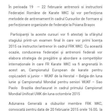
În perioada 19 — 22 februarie antrenorii si instructorii
Federației Române de Karate WKC își vor perfecționa
metodele de antrenament în cadrul Cursurilor de formare și
perfecționare organizate de federație la Poiana Brașov.
Participanții la aceste cursuri vor fi atestați la sfârșitul
stagiului printr-un examen final în care vor primi licența
2015 ca instructor/antrenor în cadrul FRK WKC. Cu această
ocazie, conducerea federației și antrenorii federali vor
elabora strategia de pregătire și abordare a competițiilor
internaționale în care FR Karate WKC va fi angrenată în
acest an, Campionatul European de karate pentru
copii,cadeti si junior – WUKF de la Herstal – Belgia din luna
iunie și Campionatul Mondial pentru seniori WUKF – Sao
Paolo Brazilia desfasurat in cadrul primului Campionat
Mondial Unificat UWK din luna octombrie 2015
Adunarea Generală a cluburilor membre FRK WKC,
convocată pentru data de 20 februarie 2015 orele 16.00, la