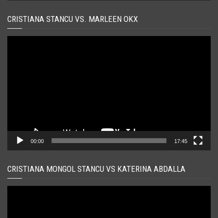
CRISTIANA STANCU VS. MARLEEN OKX
Player
video
00:00
17:45
CRISTIANA MONGOL STANCU VS KATERINA ABDALLA
Player
video