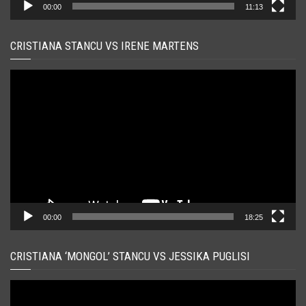
00:00
11:13
CRISTIANA STANCU VS IRENE MARTENS
Player
video
00:00
18:25
CRISTIANA ‘MONGOL’ STANCU VS JESSIKA PUGLISI
Player
video