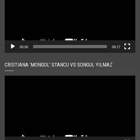
00:00
08:17
CRISTIANA ‘MONGOL’ STANCU VS SONGUL YILMAZ
Player
video