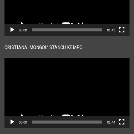
00:00
01:43
CRISTIANA ‘MONGOL’ STANCU KEMPO
Player
video
00:00
01:44