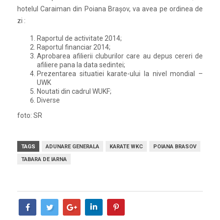
hotelul Caraiman din Poiana Brașov, va avea pe ordinea de
zi :
Raportul de activitate 2014;
Raportul financiar 2014;
Aprobarea afilierii cluburilor care au depus cereri de
afiliere pana la data sedintei;
Prezentarea situatiei karate-ului la nivel mondial –
UWK
Noutati din cadrul WUKF;
Diverse
foto: SR
TAGS
ADUNARE GENERALA
KARATE WKC
POIANA BRASOV
TABARA DE IARNA