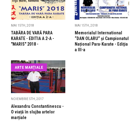
MAI 15TH, 2018
MAI 15TH, 2018
TABĂRA DE VARĂ PARA
Memorialul International
KARATE - EDITIA A 2-A -
“DAN OLARU” și Campionatul
"MARIS" 2018 -
Național Para-Karate - Ediţia
a III-a
ARTE MARŢIALE
NOIEMBRIE 5TH, 2017
Alexandru Constantinescu -
O viață în slujba artelor
marțiale