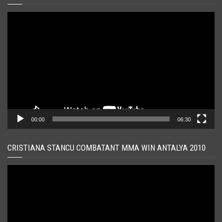
Player
video
00:00
06:30
CRISTIANA STANCU COMBATANT MMA WIN ANTALYA 2010
Player
video