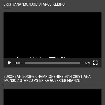
CRISTIANA ‘MONGOL’ STANCU KEMPO
Player
video
00:00
05:21
EUROPEAN BOXING CHAMPIONSHIPS 2014 CRISTIANA
‘MONGOL’ STANCU VS ERIKA GUERRIER FRANCE
Player
video