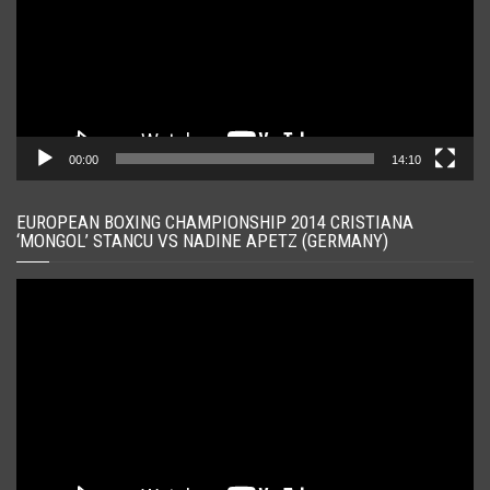
00:00
14:10
EUROPEAN BOXING CHAMPIONSHIP 2014 CRISTIANA
‘MONGOL’ STANCU VS NADINE APETZ (GERMANY)
Player
video