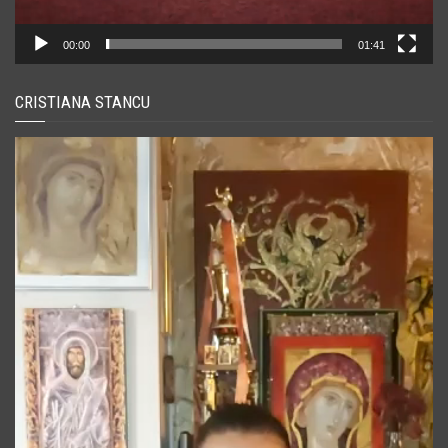
00:00
01:41
CRISTIANA STANCU
Player
video