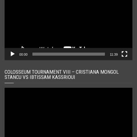
00:00
11:39
COLOSSEUM TOURNAMENT VIII – CRISTIANA MONGOL
STANCU VS IBTISSAM KASSRIOUI
Player
video