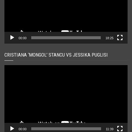
00:00
18:25
CRISTIANA ‘MONGOL’ STANCU VS JESSIKA PUGLISI
Player
video
00:00
11:39