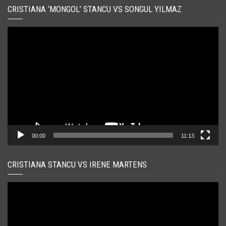
CRISTIANA ‘MONGOL’ STANCU VS SONGUL YILMAZ
Player
video
00:00
11:13
CRISTIANA STANCU VS IRENE MARTENS
Player
video