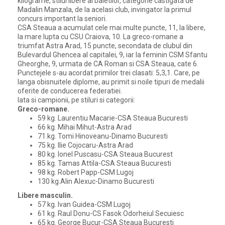
kilograme, stilul libere al baietilor, categorie castigata de
Madalin Manzala, de la acelasi club, invingator la primul
concurs important la seniori.
CSA Steaua a acumulat cele mai multe puncte, 11, la libere,
la mare lupta cu CSU Craiova, 10. La greco-romane a
triumfat Astra Arad, 15 puncte, secondata de clubul din
Bulevardul Ghencea al capitalei, 9, iar la feminin CSM Sfantu
Gheorghe, 9, urmata de CA Roman si CSA Steaua, cate 6.
Punctejele s-au acordat primilor trei clasati: 5,3,1. Care, pe
langa obisnuitele diplome, au primit si noile tipuri de medalii
oferite de conducerea federatiei.
Iata si campionii, pe stiluri si categorii:
Greco-romane.
59 kg. Laurentiu Macarie-CSA Steaua Bucuresti
66 kg. Mihai Mihut-Astra Arad
71 kg. Tomi Hinoveanu-Dinamo Bucuresti
75 kg. Ilie Cojocaru-Astra Arad
80 kg. Ionel Puscasu-CSA Steaua Bucurest
85 kg. Tamas Attila-CSA Steaua Bucuresti
98 kg. Robert Papp-CSM Lugoj
130 kg.Alin Alexuc-Dinamo Bucuresti
Libere masculin.
57 kg. Ivan Guidea-CSM Lugoj
61 kg. Raul Donu-CS Fasok Odorheiul Secuiesc
65 kg. George Bucur-CSA Steaua Bucuresti