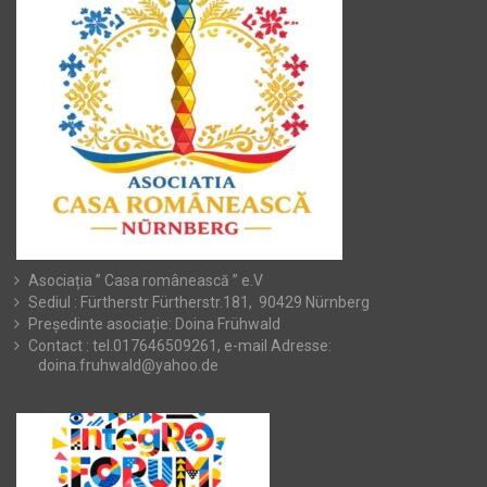
Asociația ” Casa românească ” e.V
Sediul : Fürtherstr Fürtherstr.181, 90429 Nürnberg
Președinte asociație: Doina Frühwald
Contact : tel.017646509261, e-mail Adresse:
doina.fruhwald@yahoo.de