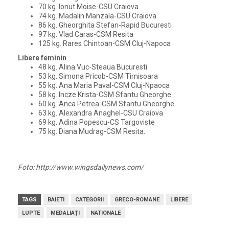
70 kg. Ionut Moise-CSU Craiova
74 kg. Madalin Manzala-CSU Craiova
86 kg. Gheorghita Stefan-Rapid Bucuresti
97 kg. Vlad Caras-CSM Resita
125 kg. Rares Chintoan-CSM Cluj-Napoca
Libere feminin
48 kg. Alina Vuc-Steaua Bucuresti
53 kg. Simona Pricob-CSM Timisoara
55 kg. Ana Maria Paval-CSM Cluj-Npaoca
58 kg. Incze Krista-CSM Sfantu Gheorghe
60 kg. Anca Petrea-CSM Sfantu Gheorghe
63 kg. Alexandra Anaghel-CSU Craiova
69 kg. Adina Popescu-CS Targoviste
75 kg. Diana Mudrag-CSM Resita.
Foto: http://www.wingsdailynews.com/
TAGS
BAIETI
CATEGORII
GRECO-ROMANE
LIBERE
LUPTE
MEDALIAŢI
NATIONALE