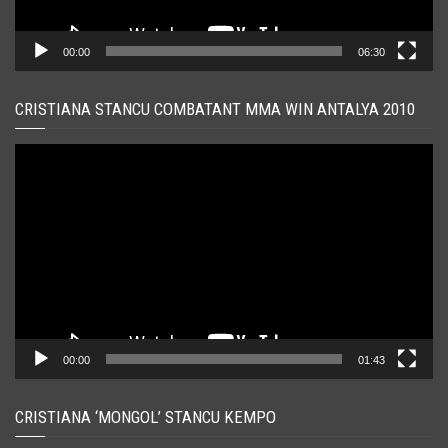
00:00
06:30
CRISTIANA STANCU COMBATANT MMA WIN ANTALYA 2010
Player
video
00:00
01:43
CRISTIANA ‘MONGOL’ STANCU KEMPO