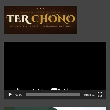
Player
video
00:00
01:58:03