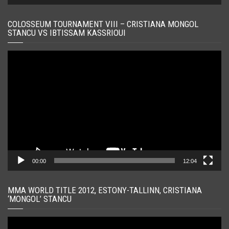
COLOSSEUM TOURNAMENT VIII – CRISTIANA MONGOL
STANCU VS IBTISSAM KASSRIOUI
Player
video
00:00
12:04
MMA WORLD TITLE 2012, ESTONY-TALLINN, CRISTIANA
‘MONGOL’ STANCU
Player