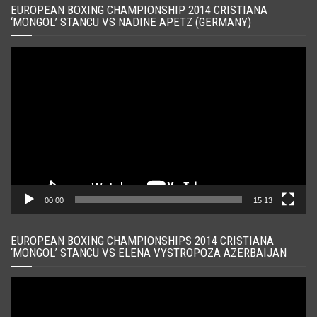
EUROPEAN BOXING CHAMPIONSHIP 2014 CRISTIANA
‘MONGOL’ STANCU VS NADINE APETZ (GERMANY)
Player
video
00:00
15:13
EUROPEAN BOXING CHAMPIONSHIPS 2014 CRISTIANA
‘MONGOL’ STANCU VS ELENA VYSTROPOZA AZERBAIJAN
Player
video