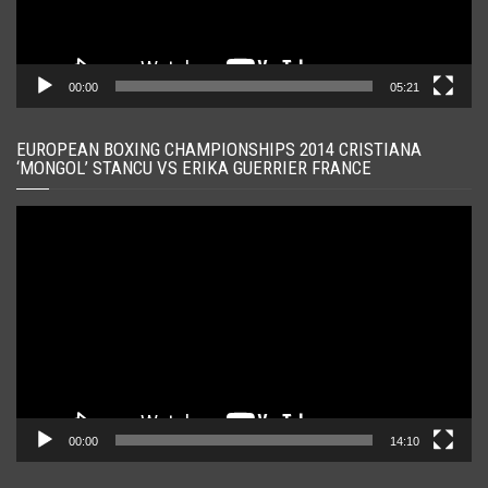
00:00
05:21
EUROPEAN BOXING CHAMPIONSHIPS 2014 CRISTIANA
‘MONGOL’ STANCU VS ERIKA GUERRIER FRANCE
Player
video
00:00
14:10