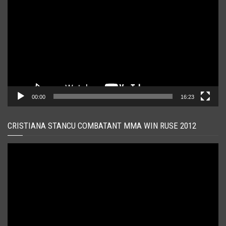
video
00:00
16:23
CRISTIANA STANCU COMBATANT MMA WIN RUSE 2012
Player
video