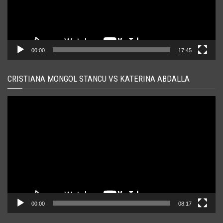
00:00
17:45
CRISTIANA MONGOL STANCU VS KATERINA ABDALLA
Player
video
00:00
08:17