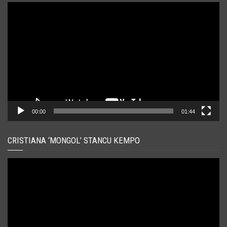
Player
video
00:00
01:44
CRISTIANA ‘MONGOL’ STANCU KEMPO
Player
video