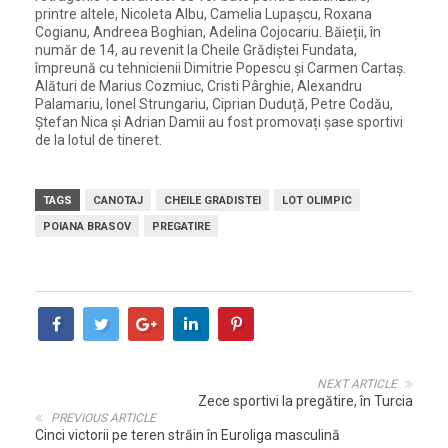
printre altele, Nicoleta Albu, Camelia Lupașcu, Roxana
Cogianu, Andreea Boghian, Adelina Cojocariu. Băieții, în
număr de 14, au revenit la Cheile Grădiștei Fundata,
împreună cu tehnicienii Dimitrie Popescu și Carmen Cartaș.
Alături de Marius Cozmiuc, Cristi Pârghie, Alexandru
Palamariu, Ionel Strungariu, Ciprian Duduță, Petre Codău,
Ștefan Nica și Adrian Damii au fost promovați șase sportivi
de la lotul de tineret.
TAGS
CANOTAJ
CHEILE GRADISTEI
LOT OLIMPIC
POIANA BRASOV
PREGATIRE
NEXT ARTICLE
Zece sportivi la pregătire, în Turcia
PREVIOUS ARTICLE
Cinci victorii pe teren străin în Euroliga masculină