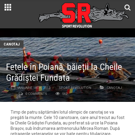
CANOTAJ
Fetele în Poiană, băieții la Cheile
Grădiștei Fundata
IANUARIE 18TH, 2013
SPORT REVOLUTION
CANOTAJ
0 COMMENTS
562
Timp de patru săptămâni lotul olimpic de canotaj se va
pregăti la munte. Cele 10 canotoare, care anul trecut au fost
la Cheile Grădiștei Fundata, au preferat să urce la Poiana
Brașov, sub îndrumarea antrenorului Mircea Roman. După
retragerile veteranelor se vor bate pentru titularizare,