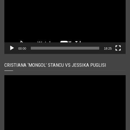
00:00
18:25
CRISTIANA ‘MONGOL’ STANCU VS JESSIKA PUGLISI
Player
video