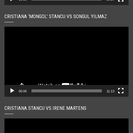
CRISTIANA ‘MONGOL’ STANCU VS SONGUL YILMAZ
Player
video
00:00
11:13
CRISTIANA STANCU VS IRENE MARTENS
Player
video