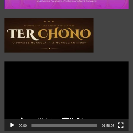
Player
video
00:00
01:58:03