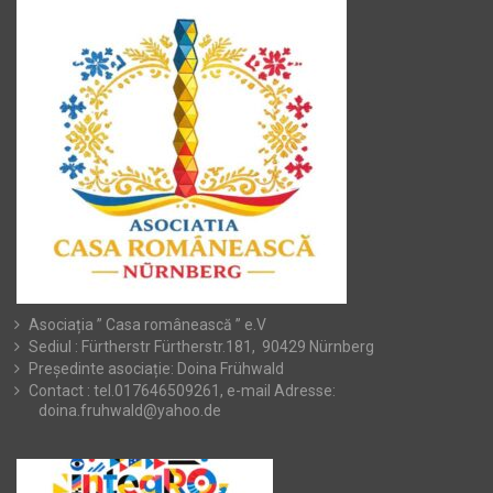
Asociația ” Casa românească ” e.V
Sediul : Fürtherstr Fürtherstr.181, 90429 Nürnberg
Președinte asociație: Doina Frühwald
Contact : tel.017646509261, e-mail Adresse:
doina.fruhwald@yahoo.de