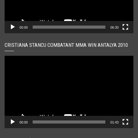
00:00
06:30
CRISTIANA STANCU COMBATANT MMA WIN ANTALYA 2010
Player
video
00:00
01:43