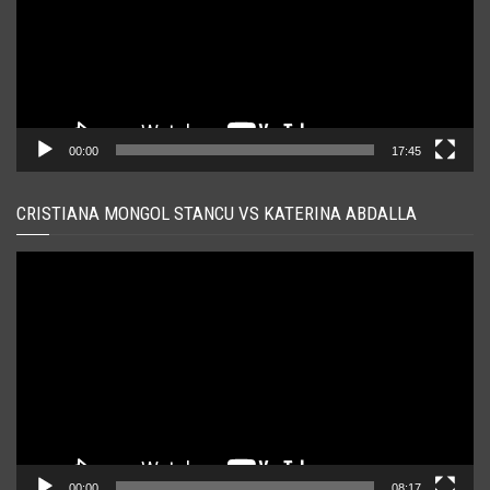
00:00
17:45
CRISTIANA MONGOL STANCU VS KATERINA ABDALLA
Player
video
00:00
08:17