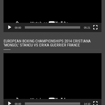
00:00
05:21
EUROPEAN BOXING CHAMPIONSHIPS 2014 CRISTIANA
‘MONGOL’ STANCU VS ERIKA GUERRIER FRANCE
Player
video
00:00
14:10