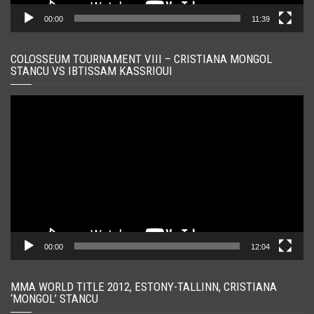
00:00
11:39
COLOSSEUM TOURNAMENT VIII – CRISTIANA MONGOL
STANCU VS IBTISSAM KASSRIOUI
Player
video
00:00
12:04
MMA WORLD TITLE 2012, ESTONY-TALLINN, CRISTIANA
‘MONGOL’ STANCU