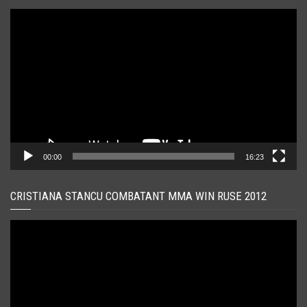
Player
video
00:00
16:23
CRISTIANA STANCU COMBATANT MMA WIN RUSE 2012
Player
video