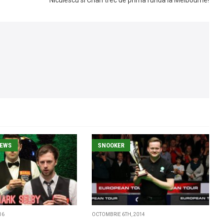
Niculescu si Chan trec de prima runda la Melbourne!
NEWS
SNOOKER
16
OCTOMBRIE 6TH, 2014