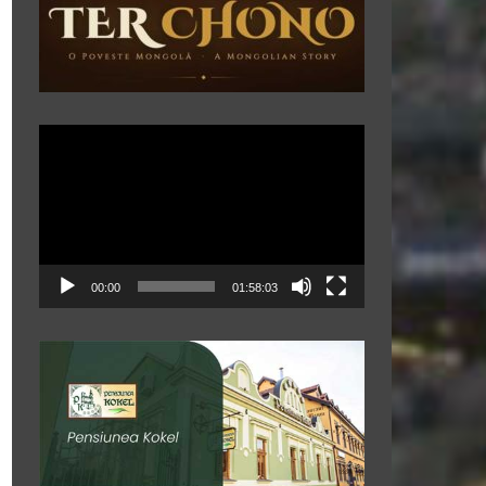
Player
video
00:00
01:58:03