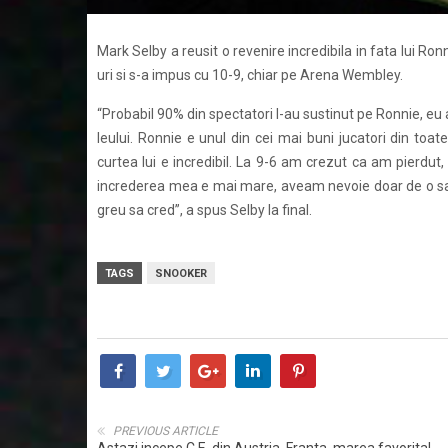
Mark Selby a reusit o revenire incredibila in fata lui Ro
uri si s-a impus cu 10-9, chiar pe Arena Wembley.
“Probabil 90% din spectatori l-au sustinut pe Ronnie, eu 
leului. Ronnie e unul din cei mai buni jucatori din toate
curtea lui e incredibil. La 9-6 am crezut ca am pierdut
increderea mea e mai mare, aveam nevoie doar de o sa
greu sa cred”, a spus Selby la final.
TAGS
SNOOKER
PREVIOUS ARTICLE