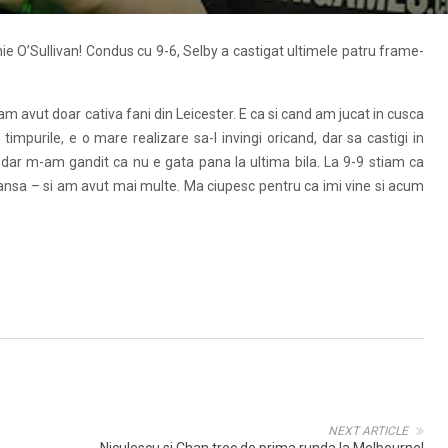
nnie O’Sullivan! Condus cu 9-6, Selby a castigat ultimele patru frame-
am avut doar cativa fani din Leicester. E ca si cand am jucat in cusca
 timpurile, e o mare realizare sa-l invingi oricand, dar sa castigi in
, dar m-am gandit ca nu e gata pana la ultima bila. La 9-9 stiam ca
nsa – si am avut mai multe. Ma ciupesc pentru ca imi vine si acum
NEXT ARTICLE