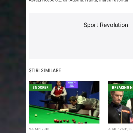
Astazi incepe C.E. din Austria. Franta, marea favorita!
Sport Revolution
ȘTIRI SIMILARE
SNOOKER
BREAKING 
MAI 5TH, 2016
APRILIE 26TH, 20