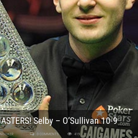
ASTERS! Selby – O’Sullivan 10-9
SNOOKER
0 COMMENTS
419