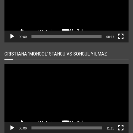
00:00
08:17
CRISTIANA ‘MONGOL’ STANCU VS SONGUL YILMAZ
Player
video
00:00
11:13