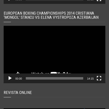
EUROPEAN BOXING CHAMPIONSHIPS 2014 CRISTIANA
‘MONGOL’ STANCU VS ELENA VYSTROPOZA AZERBAIJAN
Player
video
00:00
14:15
REVISTA ONLINE