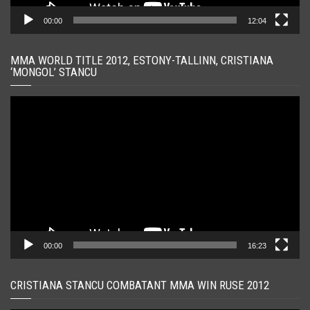
00:00
12:04
MMA WORLD TITLE 2012, ESTONY-TALLINN, CRISTIANA
‘MONGOL’ STANCU
Player
video
00:00
16:23
CRISTIANA STANCU COMBATANT MMA WIN RUSE 2012