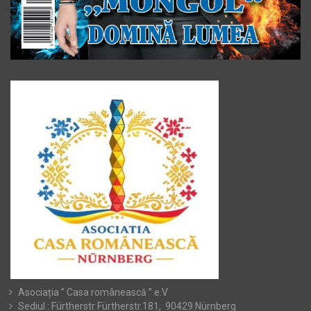
Asociația ” Casa românească ” e.V
Sediul : Fürtherstr Fürtherstr.181, 90429 Nürnberg