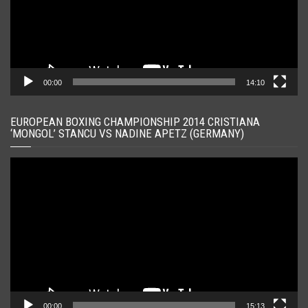
00:00
14:10
EUROPEAN BOXING CHAMPIONSHIP 2014 CRISTIANA
‘MONGOL’ STANCU VS NADINE APETZ (GERMANY)
Player
video
00:00
15:13