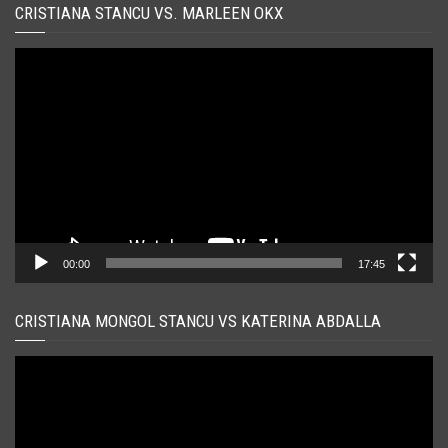
CRISTIANA STANCU VS. MARLEEN OKX
Player
video
00:00
17:45
CRISTIANA MONGOL STANCU VS KATERINA ABDALLA
Player
video