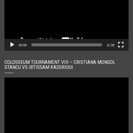
00:00
11:39
COLOSSEUM TOURNAMENT VIII – CRISTIANA MONGOL
STANCU VS IBTISSAM KASSRIOUI
Player
video