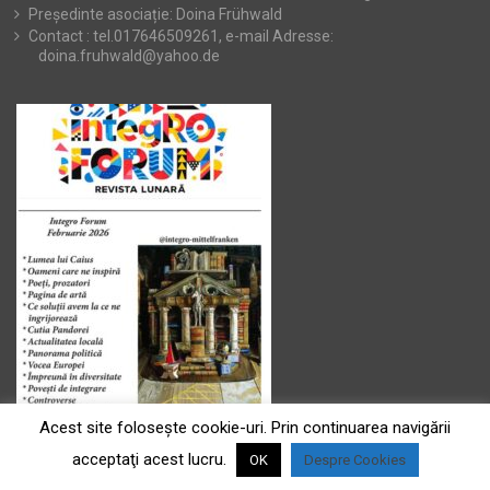
Președinte asociație: Doina Frühwald
Contact : tel.017646509261, e-mail Adresse:
doina.fruhwald@yahoo.de
Acest site foloseşte cookie-uri. Prin continuarea navigării
acceptaţi acest lucru.
OK
Despre Cookies