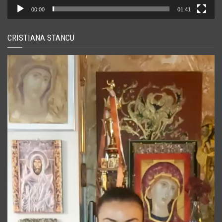
00:00
01:41
CRISTIANA STANCU
Player
video