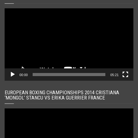
Player
video
00:00
05:21
EUROPEAN BOXING CHAMPIONSHIPS 2014 CRISTIANA
‘MONGOL’ STANCU VS ERIKA GUERRIER FRANCE
Player
video