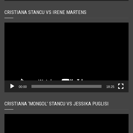
CRISTIANA STANCU VS IRENE MARTENS
Player
video
00:00
18:25
CRISTIANA ‘MONGOL’ STANCU VS JESSIKA PUGLISI
Player
video