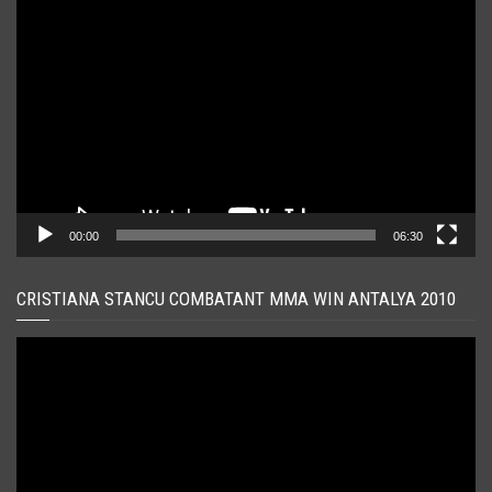
Player
video
00:00
06:30
CRISTIANA STANCU COMBATANT MMA WIN ANTALYA 2010
Player
video