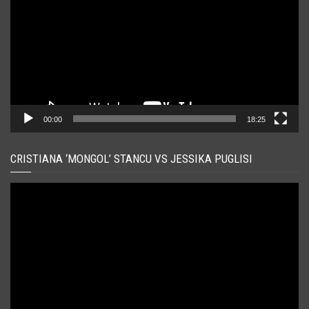
00:00
18:25
CRISTIANA ‘MONGOL’ STANCU VS JESSIKA PUGLISI
Player
video