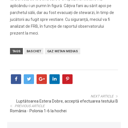
aplicându-i un pumn în figură. Câțiva fani au sărit apoi pe
parchetul sălii, dar au fost evacuați de stewarzi, în timp de
jucătorii au fugit spre vestiare. Cu siguranță, meciul va fi
analizat de FRB, în funcție de raportul observatorului
prezent la meci.
TAGS
BASCHET
GAZ METAN MEDIAS
NEXT ARTICLE
Luptătoarea Estera Dobre, acceptă efectuarea testului B
PREVIOUS ARTICLE
România - Polonia 1-6 la hochei