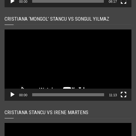
00:00
08:17
CRISTIANA ‘MONGOL’ STANCU VS SONGUL YILMAZ
Player
video
00:00
11:13
CRISTIANA STANCU VS IRENE MARTENS
Player
video