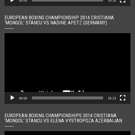
00:00
14:10
EUROPEAN BOXING CHAMPIONSHIP 2014 CRISTIANA
‘MONGOL’ STANCU VS NADINE APETZ (GERMANY)
Player
video
00:00
15:13
EUROPEAN BOXING CHAMPIONSHIPS 2014 CRISTIANA
‘MONGOL’ STANCU VS ELENA VYSTROPOZA AZERBAIJAN
Player