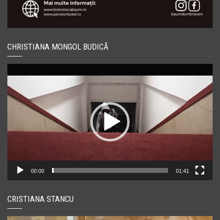
CHRISTIANA MONGOL BUDICĂ
Player
video
00:00
01:41
CRISTIANA STANCU
Player