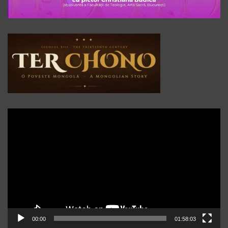
Player
video
00:00
01:58:03