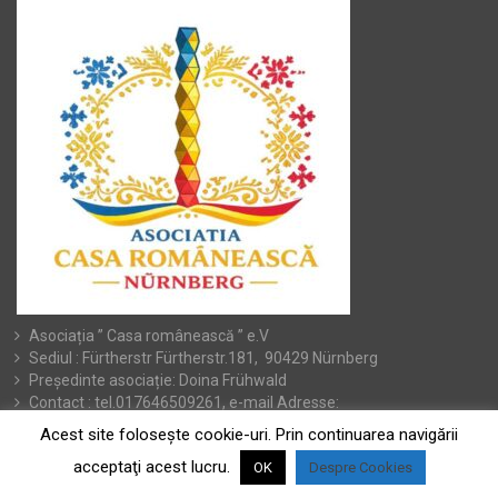
Asociația ” Casa românească ” e.V
Sediul : Fürtherstr Fürtherstr.181, 90429 Nürnberg
Președinte asociație: Doina Frühwald
Contact : tel.017646509261, e-mail Adresse:
doina.fruhwald@yahoo.de
Acest site foloseşte cookie-uri. Prin continuarea navigării
acceptaţi acest lucru.
OK
Despre Cookies