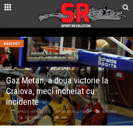
BASCHET
Gaz Metan, a doua victorie la
Craiova, meci încheiat cu
incidente
APRILIE 15TH, 2013
SPORT REVOLUTION
BASCHET
0 COMMENTS
488