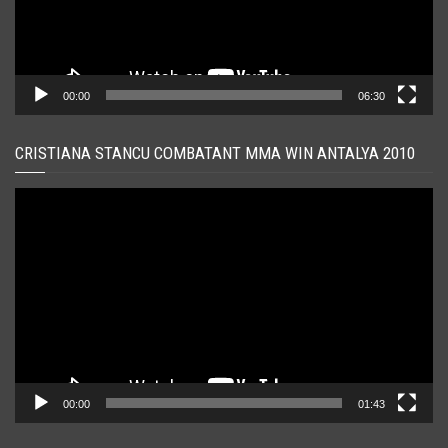
00:00
06:30
CRISTIANA STANCU COMBATANT MMA WIN ANTALYA 2010
Player
video
00:00
01:43