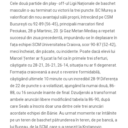
Cele două partide din play- off-ul Ligii Naționale de baschet
masculin s-au terminat cu victorii la trei puncte. BC Mureș a
valorificat din nou avantajul sălii proprii, întrecând pe CSM
București cu 92-89 (56-45), principalii marcatori fiind
Peciukas, 28 și Martinic, 20. Și Gaz Metan Mediaș a repetat
succesul din ziua precedentă, impunându-se în deplasare în
fața echipei SCM Universitatea Craiova, scor 90-87 (52-42),
meci încheiat, din păcate, cu incidente. Poate dacă elevii lui
Marcel Țenter ar fi jucat la fel ca în primele trei sferturi,
câștigate cu 28-21, 26-21, 26-14, situația nu ar fi degenerat.
Formația craioveană a avut o revenire formidabilă,
câștigând ultimele 10 minute cu un incredibil 28-9! Diferența
de 22 de puncte s-a volatlizat, ajungând la numai două, 86-
88, cu 16 secunde înainte de final. Dzudjerski a transformat
ambele aruncări libere modificând tabela la 86-90, după
care Seals a înscris doar una dintre cele trei aruncări
acordate echipei din Bănie. Au urmat momente rar întâlnite
pe un teren de baschet pătrunderea în teren, de pe bancă, a
lui Bureau, de la SCM, care s-a repezit la Krstanovic,