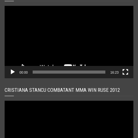
Player
video
00:00
16:23
CRISTIANA STANCU COMBATANT MMA WIN RUSE 2012
Player
video