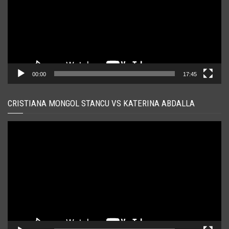
00:00
17:45
CRISTIANA MONGOL STANCU VS KATERINA ABDALLA
Player
video