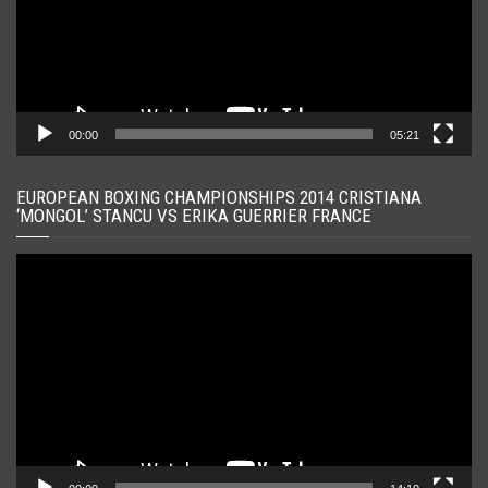
00:00
05:21
EUROPEAN BOXING CHAMPIONSHIPS 2014 CRISTIANA
‘MONGOL’ STANCU VS ERIKA GUERRIER FRANCE
Player
video