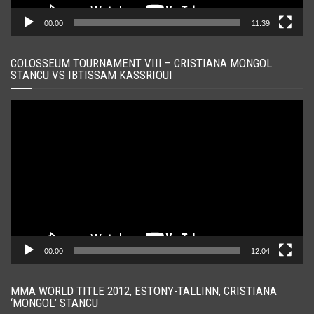
00:00
11:39
COLOSSEUM TOURNAMENT VIII – CRISTIANA MONGOL
STANCU VS IBTISSAM KASSRIOUI
Player
video
00:00
12:04
MMA WORLD TITLE 2012, ESTONY-TALLINN, CRISTIANA
‘MONGOL’ STANCU