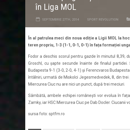
în Liga MOL
SEPTEMBRIE 27TH, 2014
SPORT REVOLUTION
În al patrulea meci din noua ediție a Ligii MOL la 
teren propriu, 1-3 (1-1, 0-1, 0-1) în fața formației ung
Fodor a deschis scorul pentru gazde în minutul 8,39, d
Groschl, cu șapte secunde înainte de finalul partide
Budapesta 9-1 (3-0, 2-0, 4-1) și Ferencvaros Budapesta-
întâlniri, urmată de Miskolci Jegesmedvedek, 8, din trei 
Miercurea Ciuc nu are nici un punct, după trei meciuri.
Sâmbătă, ambele echipei românești vor evolua în fața
Zamky, iar HSC Miercurea Ciuc pe Dab Docler. Ciucanii v
sursa foto: sptfm.ro