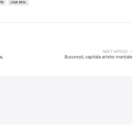
TA
LIGA MOL
NEXT ARTICLE
a,
București, capitala artelor marțiale