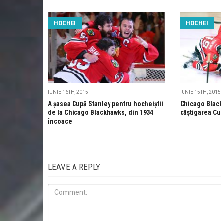
HOCHEI
HOCHEI
IUNIE 16TH, 2015
IUNIE 15TH, 2015
A șasea Cupă Stanley pentru hocheiștii
Chicago Blac
de la Chicago Blackhawks, din 1934
câștigarea Cu
încoace
LEAVE A REPLY