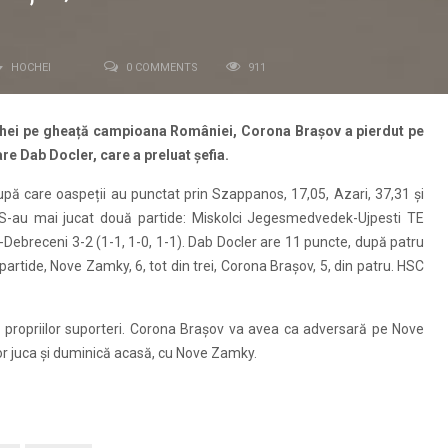
HOCHEI
0 COMMENTS
911
hochei pe gheață campioana României, Corona Brașov a pierdut pe
are Dab Docler, care a preluat șefia.
upă care oaspeții au punctat prin Szappanos, 17,05, Azari, 37,31 și
i. S-au mai jucat două partide: Miskolci Jegesmedvedek-Ujpesti TE
Debreceni 3-2 (1-1, 1-0, 1-1). Dab Docler are 11 puncte, după patru
partide, Nove Zamky, 6, tot din trei, Corona Brașov, 5, din patru. HSC
 propriilor suporteri. Corona Brașov va avea ca adversară pe Nove
or juca și duminică acasă, cu Nove Zamky.