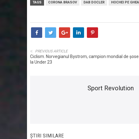
TAGS
CORONA BRASOV
DAB DOCLER
HOCHEI PE GHEA
PREVIOUS ARTICLE
Ciclism. Norvegianul Bystrom, campion mondial de șose
la Under 23
Sport Revolution
ȘTIRI SIMILARE