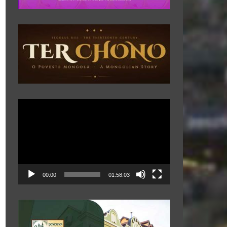
Player
video
00:00
01:58:03