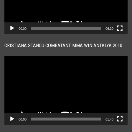
00:00
06:30
CRISTIANA STANCU COMBATANT MMA WIN ANTALYA 2010
Player
video
00:00
01:43