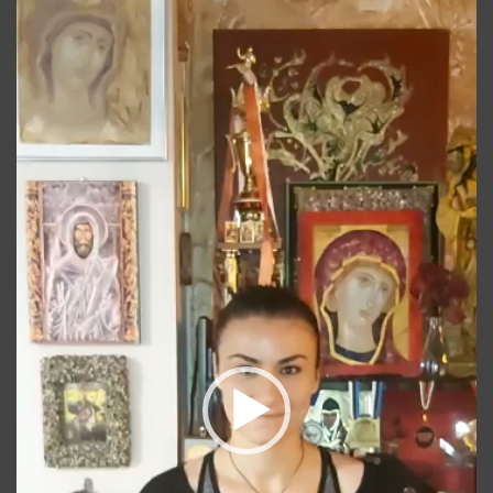
Player
video