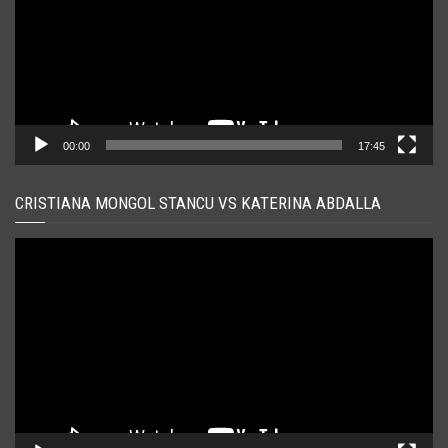
00:00
17:45
CRISTIANA MONGOL STANCU VS KATERINA ABDALLA
Player
video