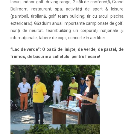
locuri; indoor golf; driving range; 2 săli de conferinţă; Grand
Ballroom; restaurant; spa; activităţi de sport & leisure
(paintball, tiroliană, golf team building; tir cu arcul; piscina
exterioară;). Găzduim anual importante campionate de golf,
nunţi de neuitat, teambuilding urî corporaţii naţionale şi
internaţionale, tabere de copii, concerte în aer liber.
”Lac de verde”: O oază de linişte, de verde, de pastel, de
frumos, de bucurie a sufletului pentru fiecare!