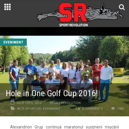
EVENIMENT
Hole in One Golf Cup 2016!
IULIE 19TH, 2016
SPORT REVOLUTION
ALTE SPORTURI
,
EVENIMENT
0 COMMENTS
1985
Alexandrion Grup continuă maratonul susţinerii mişcării