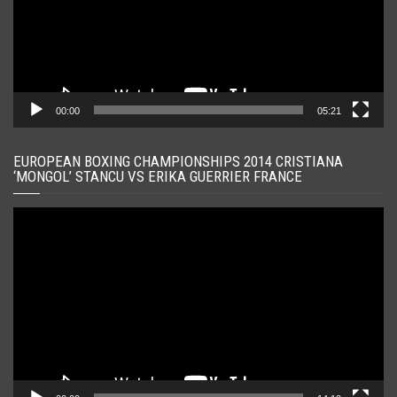
00:00
05:21
EUROPEAN BOXING CHAMPIONSHIPS 2014 CRISTIANA
‘MONGOL’ STANCU VS ERIKA GUERRIER FRANCE
Player
video