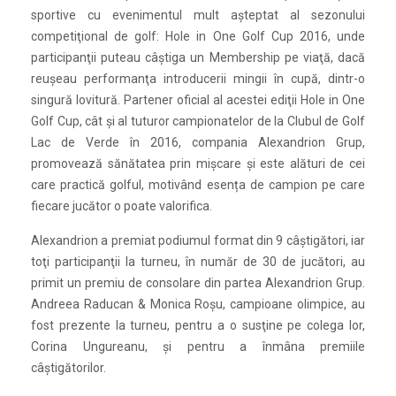
sportive cu evenimentul mult aşteptat al sezonului
competiţional de golf: Hole in One Golf Cup 2016, unde
participanţii puteau câştiga un Membership pe viaţă, dacă
reuşeau performanţa introducerii mingii în cupă, dintr-o
singură lovitură. Partener oficial al acestei ediţii Hole in One
Golf Cup, cât și al tuturor campionatelor de la Clubul de Golf
Lac de Verde în 2016, compania Alexandrion Grup,
promovează sănătatea prin mișcare și este alături de cei
care practică golful, motivând esența de campion pe care
fiecare jucător o poate valorifica.
Alexandrion a premiat podiumul format din 9 câştigători, iar
toţi participanţii la turneu, în număr de 30 de jucători, au
primit un premiu de consolare din partea Alexandrion Grup.
Andreea Raducan & Monica Roşu, campioane olimpice, au
fost prezente la turneu, pentru a o susţine pe colega lor,
Corina Ungureanu, şi pentru a înmâna premiile
câştigătorilor.