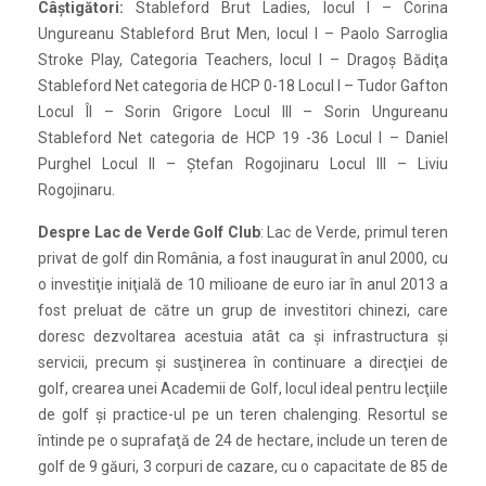
Câştigători:
Stableford Brut Ladies, locul I – Corina
Ungureanu Stableford Brut Men, locul I – Paolo Sarroglia
Stroke Play, Categoria Teachers, locul I – Dragoş Bădiţa
Stableford Net categoria de HCP 0-18 Locul I – Tudor Gafton
Locul ÎI – Sorin Grigore Locul III – Sorin Ungureanu
Stableford Net categoria de HCP 19 -36 Locul I – Daniel
Purghel Locul II – Ştefan Rogojinaru Locul III – Liviu
Rogojinaru.
Despre Lac de Verde Golf Club
: Lac de Verde, primul teren
privat de golf din România, a fost inaugurat în anul 2000, cu
o investiţie iniţială de 10 milioane de euro iar în anul 2013 a
fost preluat de către un grup de investitori chinezi, care
doresc dezvoltarea acestuia atât ca şi infrastructura şi
servicii, precum şi susţinerea în continuare a direcţiei de
golf, crearea unei Academii de Golf, locul ideal pentru lecţiile
de golf şi practice-ul pe un teren chalenging. Resortul se
întinde pe o suprafaţă de 24 de hectare, include un teren de
golf de 9 găuri, 3 corpuri de cazare, cu o capacitate de 85 de