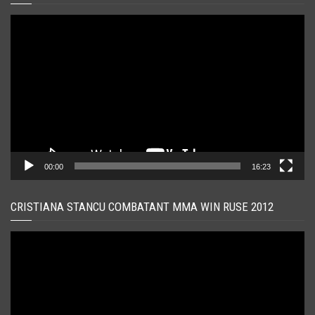
Player
video
00:00
16:23
CRISTIANA STANCU COMBATANT MMA WIN RUSE 2012
Player
video