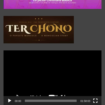
Player
video
00:00
01:58:03