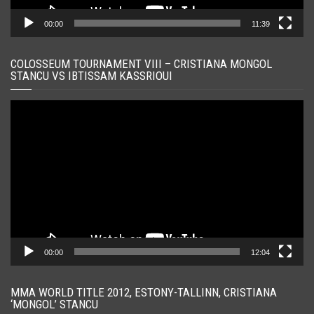
00:00
11:39
COLOSSEUM TOURNAMENT VIII – CRISTIANA MONGOL
STANCU VS IBTISSAM KASSRIOUI
Player
video
00:00
12:04
MMA WORLD TITLE 2012, ESTONY-TALLINN, CRISTIANA
‘MONGOL’ STANCU