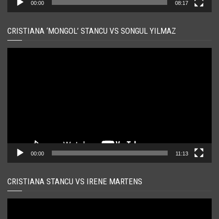
00:00
08:17
CRISTIANA ‘MONGOL’ STANCU VS SONGUL YILMAZ
Player
video
00:00
11:13
CRISTIANA STANCU VS IRENE MARTENS
Player
video