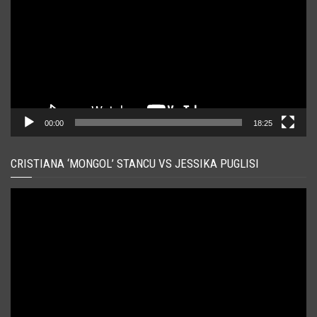
00:00
18:25
CRISTIANA ‘MONGOL’ STANCU VS JESSIKA PUGLISI
Player
video