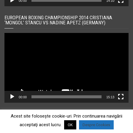
00:00
14:10
EUROPEAN BOXING CHAMPIONSHIP 2014 CRISTIANA
‘MONGOL’ STANCU VS NADINE APETZ (GERMANY)
Player
video
00:00
15:13
EUROPEAN BOXING CHAMPIONSHIPS 2014 CRISTIANA
Acest site foloseşte cookie-uri. Prin continuarea navigării
‘MONGOL’ STANCU VS ELENA VYSTROPOZA AZERBAIJAN
acceptaţi acest lucru.
OK
Despre Cookies
Player