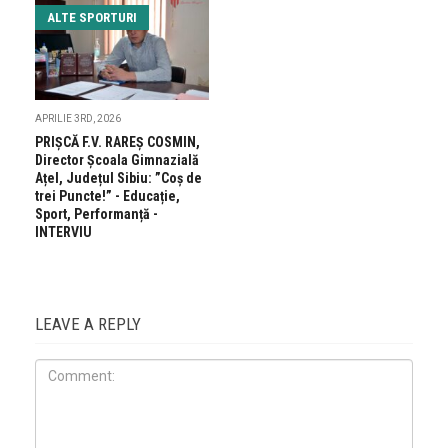
ALTE SPORTURI
APRILIE 3RD, 2026
PRIŞCĂ F.V. RAREŞ COSMIN,
Director Școala Gimnazială
Ațel, Județul Sibiu: ”Coș de
trei Puncte!” - Educație,
Sport, Performanță -
INTERVIU
LEAVE A REPLY