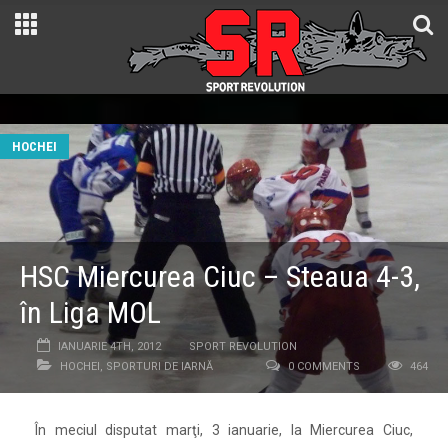
HOCHEI
HSC Miercurea Ciuc – Steaua 4-3,
în Liga MOL
IANUARIE 4TH, 2012
SPORT REVOLUTION
HOCHEI
,
SPORTURI DE IARNĂ
0 COMMENTS
464
În meciul disputat marţi, 3 ianuarie, la Miercurea Ciuc,