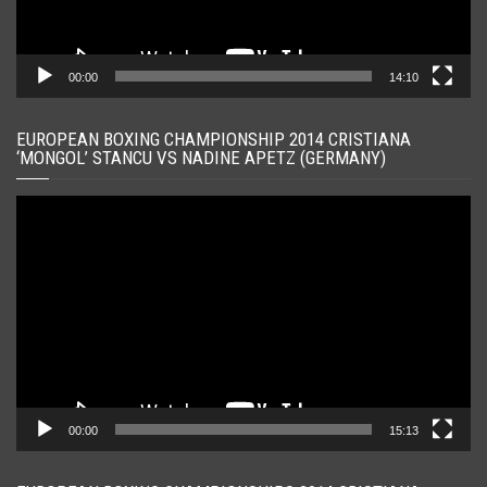
00:00
14:10
EUROPEAN BOXING CHAMPIONSHIP 2014 CRISTIANA
‘MONGOL’ STANCU VS NADINE APETZ (GERMANY)
Player
video
00:00
15:13