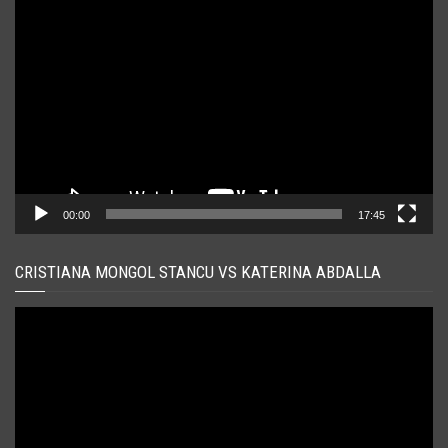
Player
video
00:00
17:45
CRISTIANA MONGOL STANCU VS KATERINA ABDALLA
Player
video