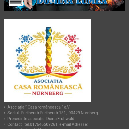
Asociația ” Casa românească ” e.V
Sediul : Fürtherstr Fürtherstr.181, 90429 Nürnberg
Președinte asociație: Doina Frühwald
Contact : tel.017646509261, e-mail Adresse: