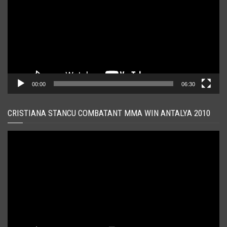
00:00
06:30
CRISTIANA STANCU COMBATANT MMA WIN ANTALYA 2010
Player
video