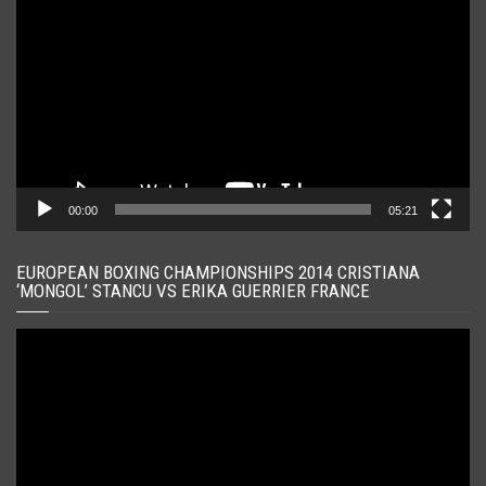
video
00:00
05:21
EUROPEAN BOXING CHAMPIONSHIPS 2014 CRISTIANA
‘MONGOL’ STANCU VS ERIKA GUERRIER FRANCE
Player
video