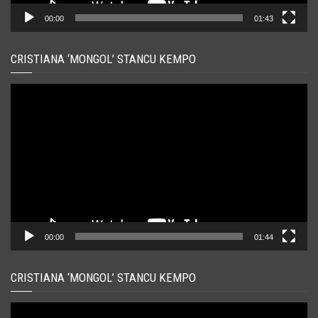
00:00
01:43
CRISTIANA ‘MONGOL’ STANCU KEMPO
Player
video
00:00
01:44
CRISTIANA ‘MONGOL’ STANCU KEMPO
Player