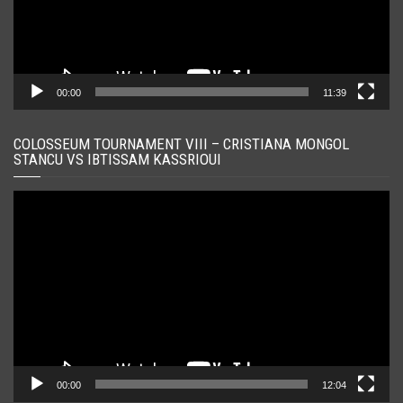
00:00
11:39
COLOSSEUM TOURNAMENT VIII – CRISTIANA MONGOL
STANCU VS IBTISSAM KASSRIOUI
Player
video
00:00
12:04