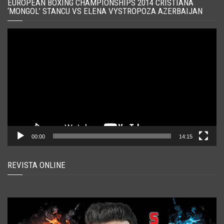
EUROPEAN BOXING CHAMPIONSHIPS 2014 CRISTIANA
‘MONGOL’ STANCU VS ELENA VYSTROPOZA AZERBAIJAN
Player
video
00:00
14:15
REVISTA ONLINE