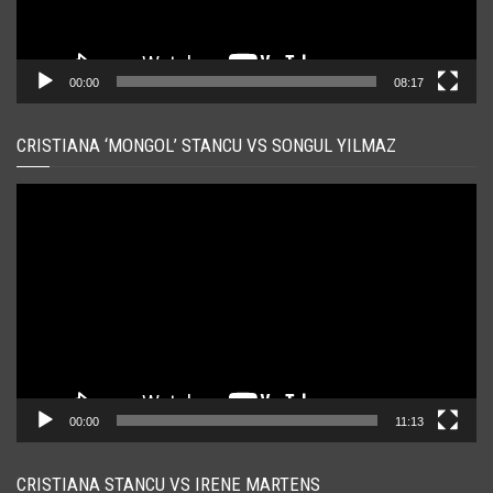
00:00
08:17
CRISTIANA ‘MONGOL’ STANCU VS SONGUL YILMAZ
Player
video
00:00
11:13
CRISTIANA STANCU VS IRENE MARTENS