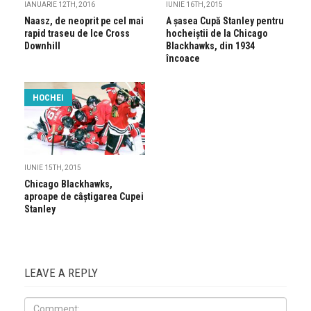
IANUARIE 12TH, 2016
IUNIE 16TH, 2015
Naasz, de neoprit pe cel mai
A șasea Cupă Stanley pentru
rapid traseu de Ice Cross
hocheiștii de la Chicago
Downhill
Blackhawks, din 1934
încoace
HOCHEI
IUNIE 15TH, 2015
Chicago Blackhawks,
aproape de câștigarea Cupei
Stanley
LEAVE A REPLY