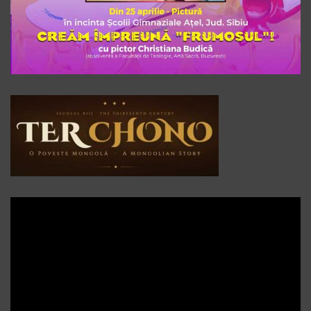
Player
video