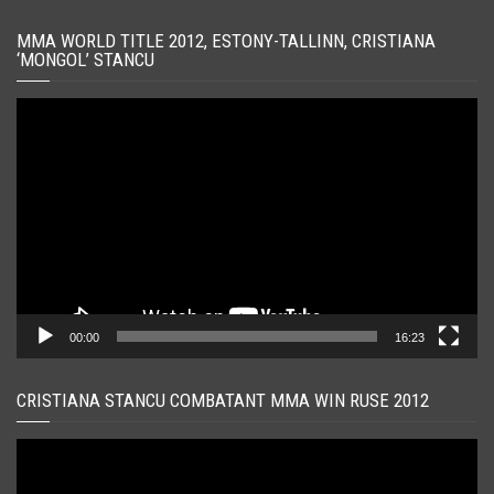
MMA WORLD TITLE 2012, ESTONY-TALLINN, CRISTIANA
‘MONGOL’ STANCU
Player
video
00:00
16:23
CRISTIANA STANCU COMBATANT MMA WIN RUSE 2012
Player
video