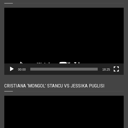
Player
video
00:00
18:25
CRISTIANA ‘MONGOL’ STANCU VS JESSIKA PUGLISI
Player
video