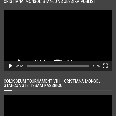
CRISTIANA ‘MONGOL’ STANCU VS JESSIKA PUGLISI
Player
video
00:00
11:39
COLOSSEUM TOURNAMENT VIII – CRISTIANA MONGOL
STANCU VS IBTISSAM KASSRIOUI
Player
video