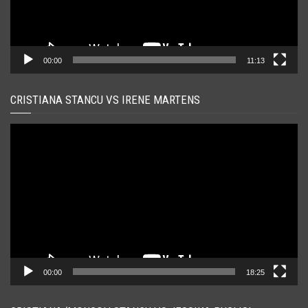
00:00
11:13
CRISTIANA STANCU VS IRENE MARTENS
Player
video
00:00
18:25