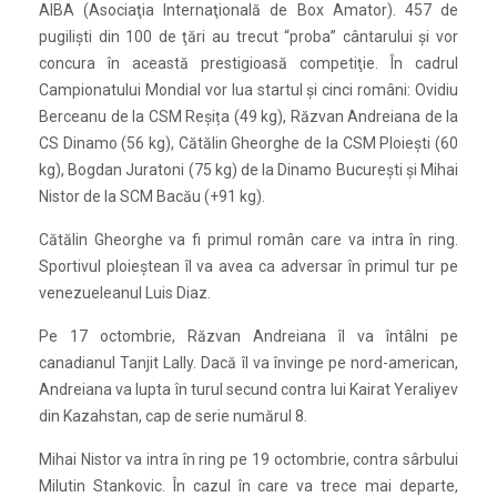
AIBA (Asociaţia Internaţională de Box Amator). 457 de
pugilişti din 100 de ţări au trecut “proba” cântarului şi vor
concura în această prestigioasă competiţie. În cadrul
Campionatului Mondial vor lua startul şi cinci români: Ovidiu
Berceanu de la CSM Reșița (49 kg), Răzvan Andreiana de la
CS Dinamo (56 kg), Cătălin Gheorghe de la CSM Ploieşti (60
kg), Bogdan Juratoni (75 kg) de la Dinamo Bucureşti și Mihai
Nistor de la SCM Bacău (+91 kg).
Cătălin Gheorghe va fi primul român care va intra în ring.
Sportivul ploieştean îl va avea ca adversar în primul tur pe
venezueleanul Luis Diaz.
Pe 17 octombrie, Răzvan Andreiana îl va întâlni pe
canadianul Tanjit Lally. Dacă îl va învinge pe nord-american,
Andreiana va lupta în turul secund contra lui Kairat Yeraliyev
din Kazahstan, cap de serie numărul 8.
Mihai Nistor va intra în ring pe 19 octombrie, contra sârbului
Milutin Stankovic. În cazul în care va trece mai departe,