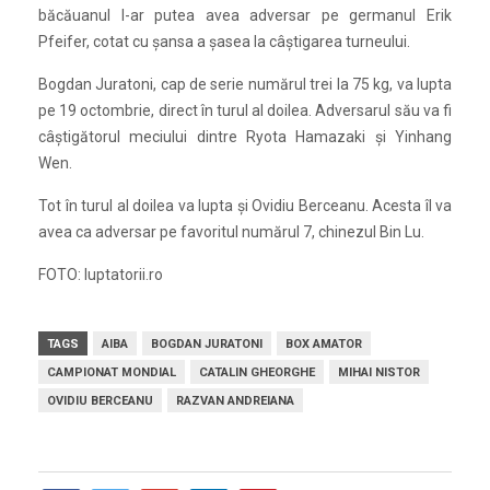
băcăuanul l-ar putea avea adversar pe germanul Erik
Pfeifer, cotat cu şansa a şasea la câştigarea turneului.
Bogdan Juratoni, cap de serie numărul trei la 75 kg, va lupta
pe 19 octombrie, direct în turul al doilea. Adversarul său va fi
câştigătorul meciului dintre Ryota Hamazaki şi Yinhang
Wen.
Tot în turul al doilea va lupta şi Ovidiu Berceanu. Acesta îl va
avea ca adversar pe favoritul numărul 7, chinezul Bin Lu.
FOTO: luptatorii.ro
TAGS
AIBA
BOGDAN JURATONI
BOX AMATOR
CAMPIONAT MONDIAL
CATALIN GHEORGHE
MIHAI NISTOR
OVIDIU BERCEANU
RAZVAN ANDREIANA