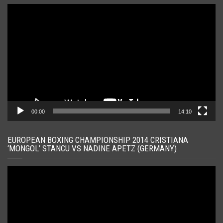
Player
video
00:00
14:10
EUROPEAN BOXING CHAMPIONSHIP 2014 CRISTIANA
‘MONGOL’ STANCU VS NADINE APETZ (GERMANY)
Player
video