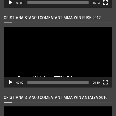
00:00
16:23
CRISTIANA STANCU COMBATANT MMA WIN RUSE 2012
Player
video
00:00
06:30
CRISTIANA STANCU COMBATANT MMA WIN ANTALYA 2010
Player
video