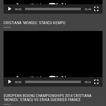
00:00
01:44
CRISTIANA ‘MONGOL’ STANCU KEMPO
Player
video
00:00
05:21
EUROPEAN BOXING CHAMPIONSHIPS 2014 CRISTIANA
‘MONGOL’ STANCU VS ERIKA GUERRIER FRANCE