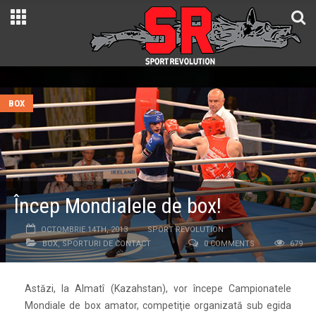
BOX
Încep Mondialele de box!
OCTOMBRIE 14TH, 2013
SPORT REVOLUTION
BOX
,
SPORTURI DE CONTACT
0 COMMENTS
679
Astăzi, la Almatî (Kazahstan), vor începe Campionatele
Mondiale de box amator, competiţie organizată sub egida