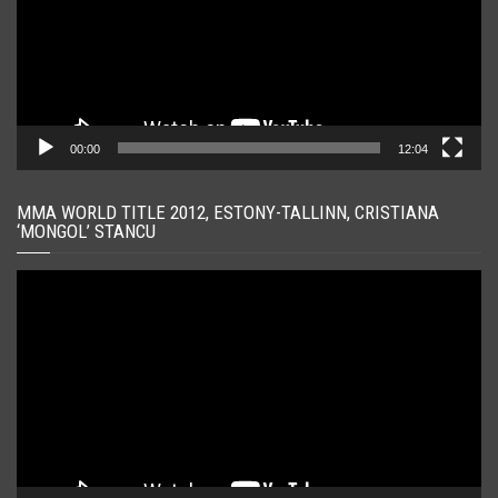
00:00
12:04
MMA WORLD TITLE 2012, ESTONY-TALLINN, CRISTIANA
‘MONGOL’ STANCU
Player
video