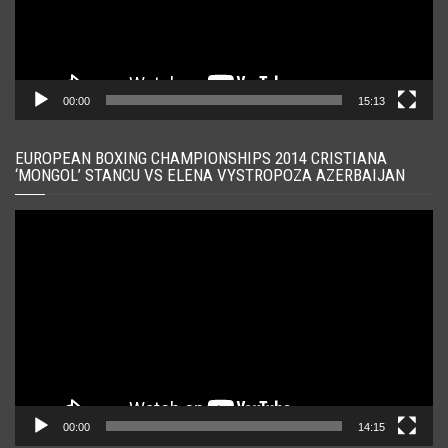
00:00
15:13
EUROPEAN BOXING CHAMPIONSHIPS 2014 CRISTIANA
‘MONGOL’ STANCU VS ELENA VYSTROPOZA AZERBAIJAN
Player
video
00:00
14:15