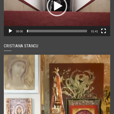
00:00
01:41
CRISTIANA STANCU
Player
video