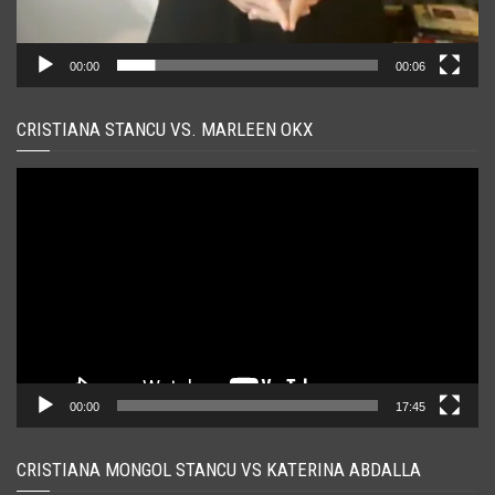
00:00
00:06
CRISTIANA STANCU VS. MARLEEN OKX
Player
video
00:00
17:45
CRISTIANA MONGOL STANCU VS KATERINA ABDALLA