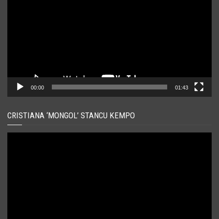
00:00
01:43
CRISTIANA ‘MONGOL’ STANCU KEMPO
Player
video