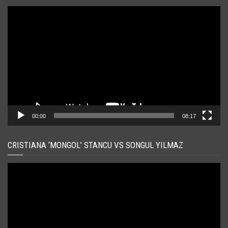
Player
video
00:00
08:17
CRISTIANA ‘MONGOL’ STANCU VS SONGUL YILMAZ
Player
video