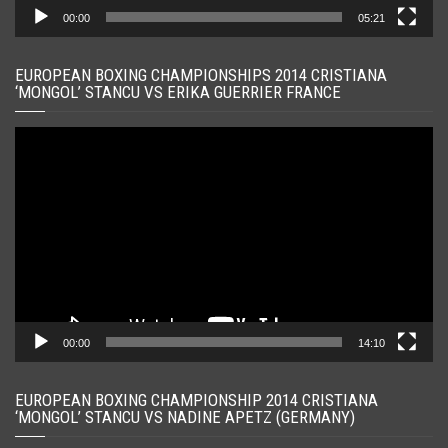
00:00
05:21
EUROPEAN BOXING CHAMPIONSHIPS 2014 CRISTIANA
‘MONGOL’ STANCU VS ERIKA GUERRIER FRANCE
Player
video
00:00
14:10
EUROPEAN BOXING CHAMPIONSHIP 2014 CRISTIANA
‘MONGOL’ STANCU VS NADINE APETZ (GERMANY)