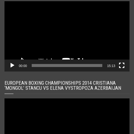
Player
video
00:00
15:13
EUROPEAN BOXING CHAMPIONSHIPS 2014 CRISTIANA
‘MONGOL’ STANCU VS ELENA VYSTROPOZA AZERBAIJAN
Player
video