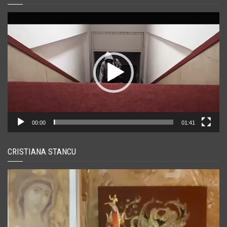
Player
video
00:00
01:41
CRISTIANA STANCU
Player
video