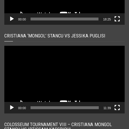
00:00
18:25
CRISTIANA ‘MONGOL’ STANCU VS JESSIKA PUGLISI
Player
video
00:00
11:39
COLOSSEUM TOURNAMENT VIII – CRISTIANA MONGOL