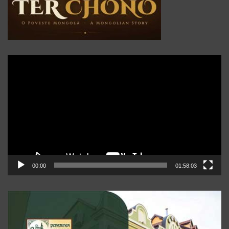
Player
video
00:00
01:58:03