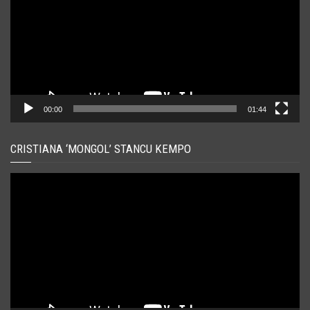
00:00
01:44
CRISTIANA ‘MONGOL’ STANCU KEMPO
Player
video