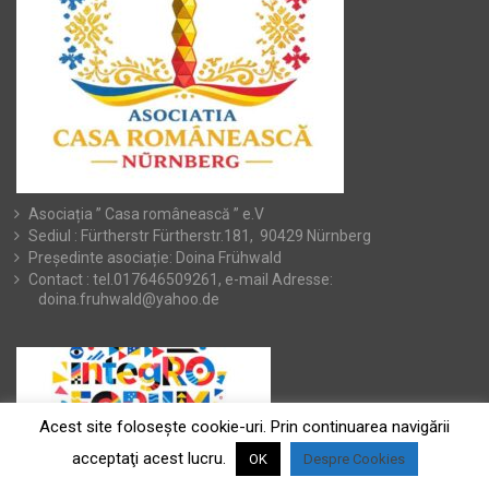
Asociația ” Casa românească ” e.V
Sediul : Fürtherstr Fürtherstr.181, 90429 Nürnberg
Președinte asociație: Doina Frühwald
Contact : tel.017646509261, e-mail Adresse:
doina.fruhwald@yahoo.de
Acest site foloseşte cookie-uri. Prin continuarea navigării
acceptaţi acest lucru.
OK
Despre Cookies