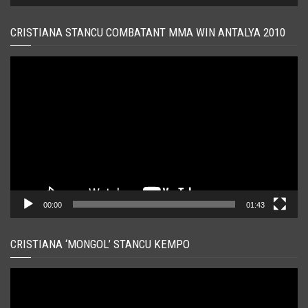
CRISTIANA STANCU COMBATANT MMA WIN ANTALYA 2010
Player
video
00:00
01:43
CRISTIANA ‘MONGOL’ STANCU KEMPO
Player
video