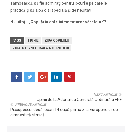
zâmbească, să fie admiraţi pentru jocurile pe care le
practică și să aibă o zi specială și de neuitat!
Nu uitaţi, „Copilăria este inima tuturor vârstelor”!
TAGS
1 IUNIE
ZIUA COPILULUI
ZIUA INTERNATIONALA A COPILULUI
NEXT ARTICLE
Opinii de la Adunarea Generală Ordinară a FRF
PREVIOUS ARTICLE
Piscupescu, două locuri 14 după prima zi a Europenelor de
gimnastică ritmică