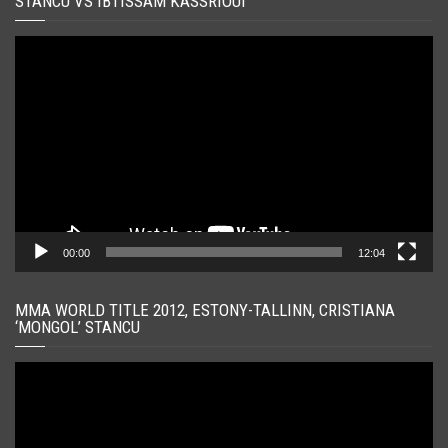
STANCU VS IBTISSAM KASSRIOUI
Player
video
00:00
12:04
MMA WORLD TITLE 2012, ESTONY-TALLINN, CRISTIANA
‘MONGOL’ STANCU
Player
video