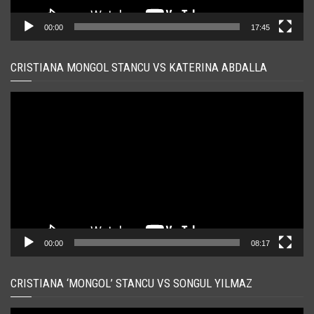
00:00
17:45
CRISTIANA MONGOL STANCU VS KATERINA ABDALLA
Player
video
00:00
08:17
CRISTIANA ‘MONGOL’ STANCU VS SONGUL YILMAZ
Player