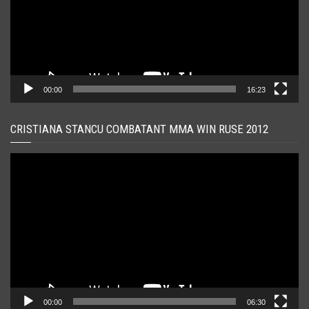
00:00
16:23
CRISTIANA STANCU COMBATANT MMA WIN RUSE 2012
Player
video
00:00
06:30