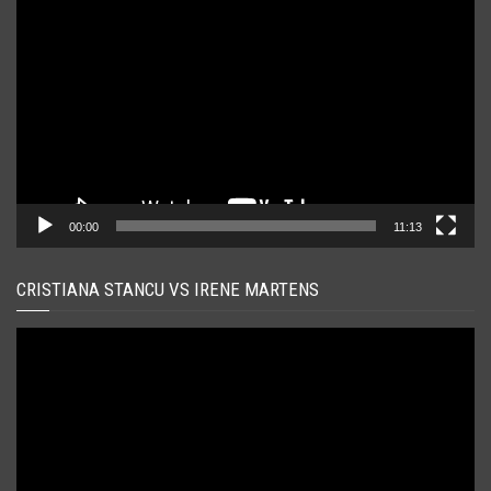
video
00:00
11:13
CRISTIANA STANCU VS IRENE MARTENS
Player
video