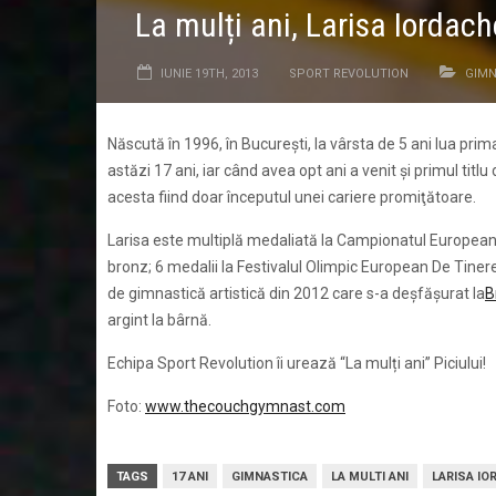
La mulți ani, Larisa Iordach
IUNIE 19TH, 2013
SPORT REVOLUTION
GIMN
Născută în 1996, în București, la vârsta de 5 ani lua pr
astăzi 17 ani, iar când avea opt ani a venit şi primul tit
acesta fiind doar începutul unei cariere promiţătoare.
Larisa este multiplă medaliată la Campionatul European 
bronz; 6 medalii la Festivalul Olimpic European De Tinere
de gimnastică artistică din 2012 care s-a deșfășurat la
B
argint la bârnă.
Echipa Sport Revolution îi urează “La mulți ani” Piciului!
Foto:
www.thecouchgymnast.com
TAGS
17 ANI
GIMNASTICA
LA MULTI ANI
LARISA IO