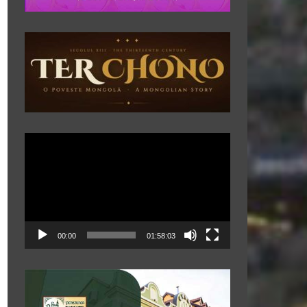
Player
video
00:00
01:58:03