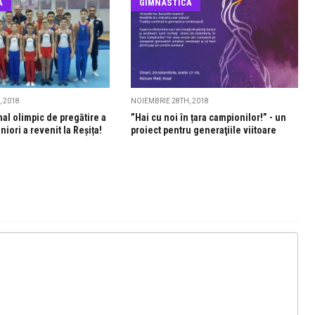
Ă
GIMNASTICĂ
, 2018
NOIEMBRIE 28TH, 2018
nal olimpic de pregătire a
”Hai cu noi în țara campionilor!” - un
niori a revenit la Reșița!
proiect pentru generaţiile viitoare