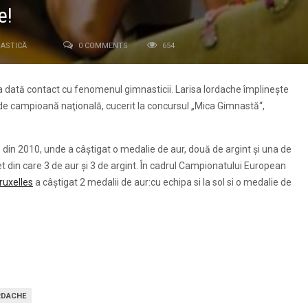
e!
ASTICĂ
0 COMMENTS
654
ima dată contact cu fenomenul gimnasticii. Larisa Iordache împlinește
lu de campioană naţională, cucerit la concursul „Mica Gimnastă“,
din 2010, unde a câștigat o medalie de aur, două de argint și una de
t din care 3 de aur și 3 de argint. În cadrul Campionatului European
ruxelles
a câștigat 2 medalii de aur:cu echipa si la sol si o medalie de
RDACHE