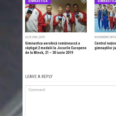
GIMNASTICĂ
GIMNASTIC
IULIE 2ND, 2019
NOIEMBRIE 28TH
Gimnastica aerobică românească a
Centrul națio
câștigat 2 medalii la Jocurile Europene
gimnaștilor ju
de la Minsk, 21 – 30 iunie 2019
LEAVE A REPLY