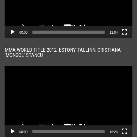
00:00
12:04
MMA WORLD TITLE 2012, ESTONY-TALLINN, CRISTIANA
‘MONGOL’ STANCU
Player
video
00:00
16:23