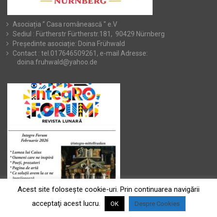
Asociația ” Casa românească ” e.V
Sediul : Fürtherstr Fürtherstr.181, 90429 Nürnberg
Președinte asociație: Doina Frühwald
Contact : tel.017646509261, e-mail Adresse:
doina.fruhwald@yahoo.de
Acest site foloseşte cookie-uri. Prin continuarea navigării
acceptaţi acest lucru.
OK
Despre Cookies