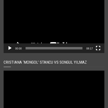
video
00:00
08:17
CRISTIANA ‘MONGOL’ STANCU VS SONGUL YILMAZ
Player
video