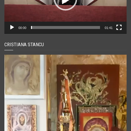
00:00
01:41
CRISTIANA STANCU
Player
video