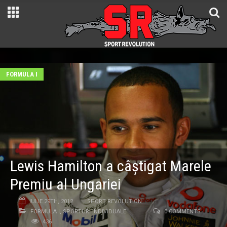
FORMULA I
Lewis Hamilton a câştigat Marele
Premiu al Ungariei
IULIE 29TH, 2012
SPORT REVOLUTION
FORMULA I
,
SPORTURI INDIVIDUALE
0 COMMENTS
436