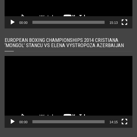
00:00
15:13
EUROPEAN BOXING CHAMPIONSHIPS 2014 CRISTIANA
‘MONGOL’ STANCU VS ELENA VYSTROPOZA AZERBAIJAN
Player
video
00:00
14:15