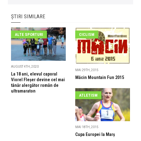
ȘTIRI SIMILARE
ALTE SPORTURI
CICLISM
AUGUST 4TH, 2020
MAI 29TH, 2015
La 18 ani, elevul caporal
Măcin Mountain Fun 2015
Viorel Fleșer devine cel mai
tânăr alergător român de
ultramaraton
ATLETISM
MAI 18TH, 2015
Cupa Europei la Marș