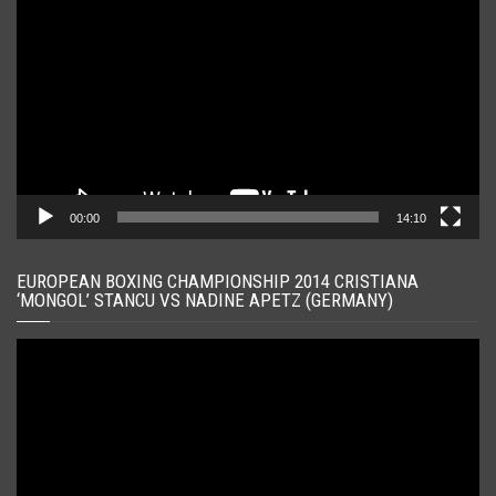
video
00:00
14:10
EUROPEAN BOXING CHAMPIONSHIP 2014 CRISTIANA
‘MONGOL’ STANCU VS NADINE APETZ (GERMANY)
Player
video