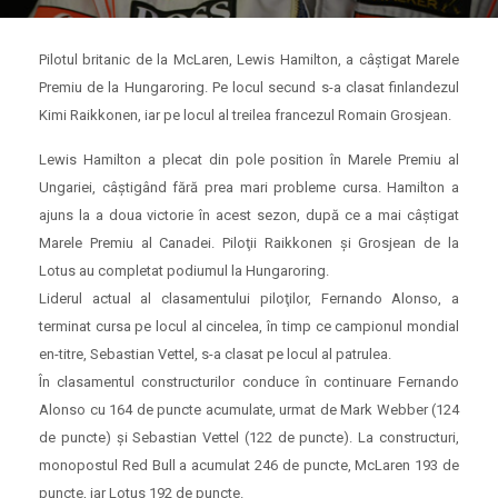
Pilotul britanic de la McLaren, Lewis Hamilton, a câştigat Marele
Premiu de la Hungaroring. Pe locul secund s-a clasat finlandezul
Kimi Raikkonen, iar pe locul al treilea francezul Romain Grosjean.
Lewis Hamilton a plecat din pole position în Marele Premiu al
Ungariei, câştigând fără prea mari probleme cursa. Hamilton a
ajuns la a doua victorie în acest sezon, după ce a mai câştigat
Marele Premiu al Canadei. Piloţii Raikkonen şi Grosjean de la
Lotus au completat podiumul la Hungaroring.
Liderul actual al clasamentului piloţilor, Fernando Alonso, a
terminat cursa pe locul al cincelea, în timp ce campionul mondial
en-titre, Sebastian Vettel, s-a clasat pe locul al patrulea.
În clasamentul constructurilor conduce în continuare Fernando
Alonso cu 164 de puncte acumulate, urmat de Mark Webber (124
de puncte) şi Sebastian Vettel (122 de puncte). La constructuri,
monopostul Red Bull a acumulat 246 de puncte, McLaren 193 de
puncte, iar Lotus 192 de puncte.