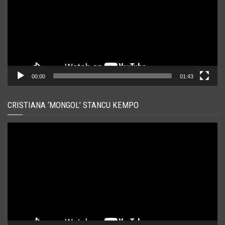
00:00
01:43
CRISTIANA ‘MONGOL’ STANCU KEMPO
Player
video