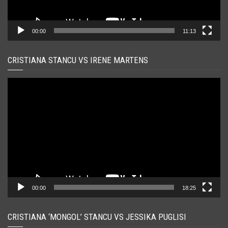
00:00
11:13
CRISTIANA STANCU VS IRENE MARTENS
Player
video
00:00
18:25
CRISTIANA ‘MONGOL’ STANCU VS JESSIKA PUGLISI