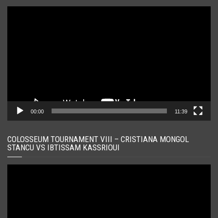
Player
video
00:00
11:39
COLOSSEUM TOURNAMENT VIII – CRISTIANA MONGOL
STANCU VS IBTISSAM KASSRIOUI
Player
video