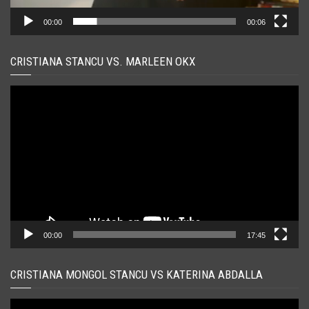
00:00
00:06
CRISTIANA STANCU VS. MARLEEN OKX
Player
video
00:00
17:45
CRISTIANA MONGOL STANCU VS KATERINA ABDALLA
Player