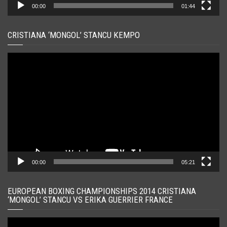
00:00
01:44
CRISTIANA ‘MONGOL’ STANCU KEMPO
Player
video
00:00
05:21
EUROPEAN BOXING CHAMPIONSHIPS 2014 CRISTIANA
‘MONGOL’ STANCU VS ERIKA GUERRIER FRANCE
Player