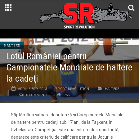
HALTERE
Lotul României pentru
Campionatele Mondiale de haltere
la cadeţi
APRILIE 3RD, 2013
SPORT REVOLUTION
HALTERE
0 COMMENTS
756
Săptămâna viitoare debutează şi Campionatele Mondiale
de haltere pentru cadeţi, sub 17 ani, de la Taşkent, în
Uzbekistan. Competiţia este una extrem de importantă,
deoarece este criteriu de calificare pentru la Jocurile