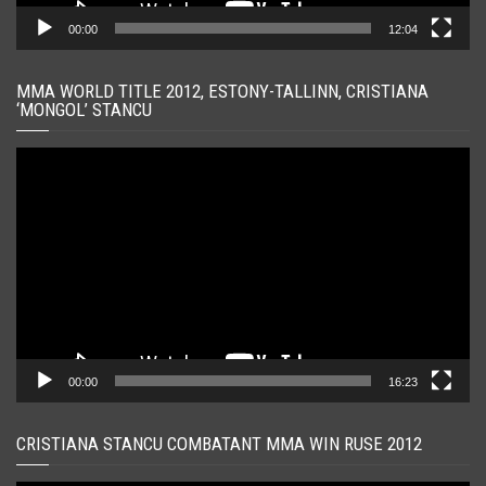
00:00
12:04
MMA WORLD TITLE 2012, ESTONY-TALLINN, CRISTIANA
‘MONGOL’ STANCU
Player
video
00:00
16:23
CRISTIANA STANCU COMBATANT MMA WIN RUSE 2012