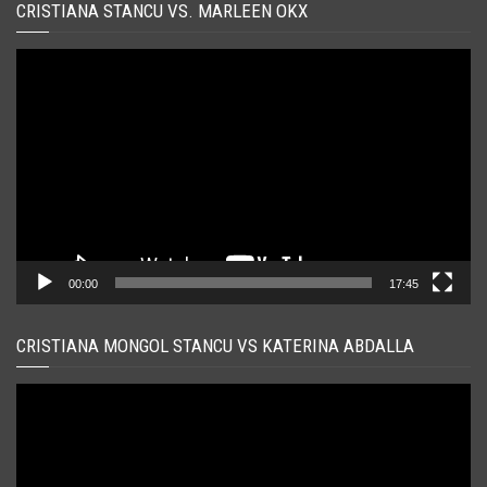
CRISTIANA STANCU VS. MARLEEN OKX
Player
video
00:00
17:45
CRISTIANA MONGOL STANCU VS KATERINA ABDALLA
Player
video