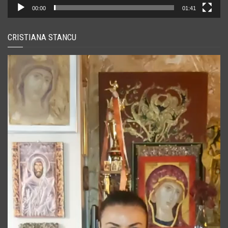
00:00
01:41
CRISTIANA STANCU
Player
video