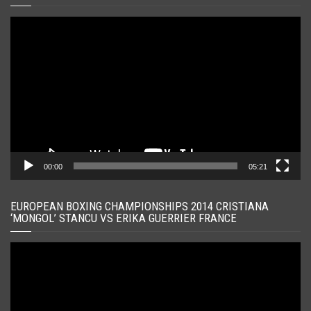
Player
video
00:00
05:21
EUROPEAN BOXING CHAMPIONSHIPS 2014 CRISTIANA
‘MONGOL’ STANCU VS ERIKA GUERRIER FRANCE
Player
video