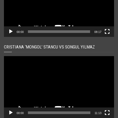
00:00
08:17
CRISTIANA ‘MONGOL’ STANCU VS SONGUL YILMAZ
Player
video
00:00
11:13