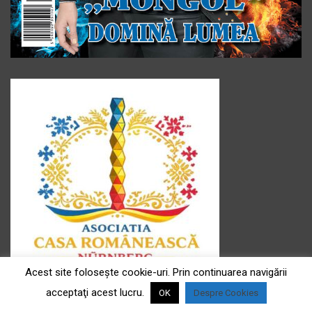
Acest site foloseşte cookie-uri. Prin continuarea navigării
Asociația ” Casa românească ” e.V
acceptaţi acest lucru.
OK
Despre Cookies
Sediul : Fürtherstr Fürtherstr.181, 90429 Nürnberg