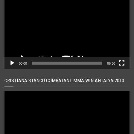
Player
video
00:00
06:30
CRISTIANA STANCU COMBATANT MMA WIN ANTALYA 2010
Player
video