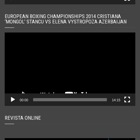
EUROPEAN BOXING CHAMPIONSHIPS 2014 CRISTIANA
‘MONGOL’ STANCU VS ELENA VYSTROPOZA AZERBAIJAN
Player
video
00:00
14:15
REVISTA ONLINE