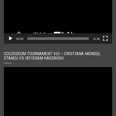
00:00
11:39
COLOSSEUM TOURNAMENT VIII – CRISTIANA MONGOL
STANCU VS IBTISSAM KASSRIOUI
Player
video