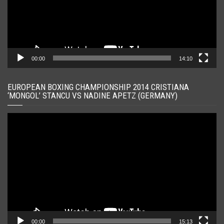
00:00
14:10
EUROPEAN BOXING CHAMPIONSHIP 2014 CRISTIANA
‘MONGOL’ STANCU VS NADINE APETZ (GERMANY)
Player
video
00:00
15:13