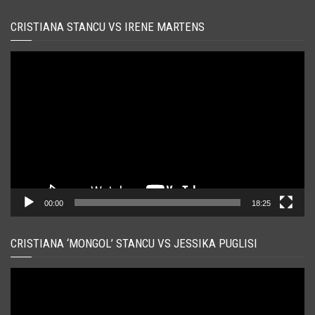
CRISTIANA STANCU VS IRENE MARTENS
Player
video
00:00
18:25
CRISTIANA ‘MONGOL’ STANCU VS JESSIKA PUGLISI
Player
video