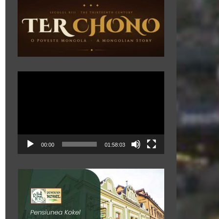
Player
video
00:00
01:58:03