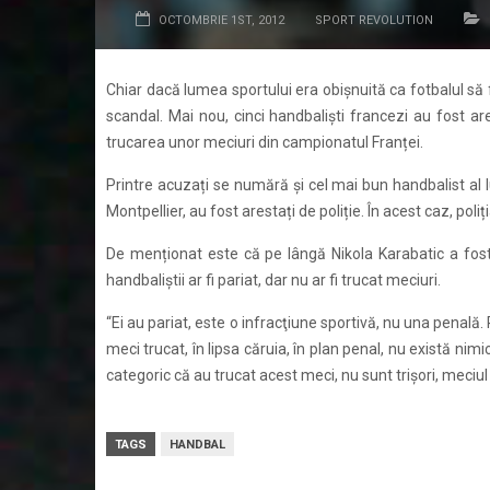
OCTOMBRIE 1ST, 2012
SPORT REVOLUTION
Chiar dacă lumea sportului era obișnuită ca fotbalul să 
scandal. Mai nou, cinci handbaliști francezi au fost ares
trucarea unor meciuri din campionatul Franței.
Printre acuzați se numără și cel mai bun handbalist al lu
Montpellier, au fost arestați de poliție. În acest caz, pol
De menționat este că pe lângă Nikola Karabatic a fost ar
handbaliștii ar fi pariat, dar nu ar fi trucat meciuri.
“Ei au pariat, este o infracţiune sportivă, nu una penală
meci trucat, în lipsa căruia, în plan penal, nu există ni
categoric că au trucat acest meci, nu sunt trişori, meciul 
TAGS
HANDBAL