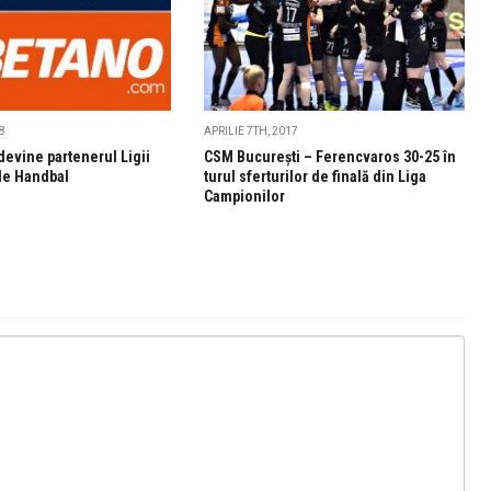
8
APRILIE 7TH, 2017
evine partenerul Ligii
CSM Bucureşti – Ferencvaros 30-25 în
de Handbal
turul sferturilor de finală din Liga
Campionilor