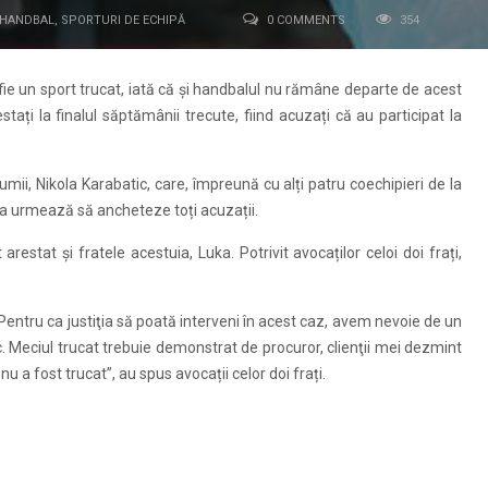
HANDBAL
,
SPORTURI DE ECHIPĂ
0 COMMENTS
354
fie un sport trucat, iată că și handbalul nu rămâne departe de acest
tați la finalul săptămânii trecute, fiind acuzați că au participat la
mii, Nikola Karabatic, care, împreună cu alți patru coechipieri de la
iția urmează să ancheteze toți acuzații.
estat și fratele acestuia, Luka. Potrivit avocaților celoi doi frați,
. Pentru ca justiţia să poată interveni în acest caz, avem nevoie de un
mic. Meciul trucat trebuie demonstrat de procuror, clienţii mei dezmint
nu a fost trucat”, au spus avocații celor doi frați.