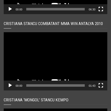
00:00
06:30
CRISTIANA STANCU COMBATANT MMA WIN ANTALYA 2010
Player
video
00:00
01:43
CRISTIANA ‘MONGOL’ STANCU KEMPO
Player