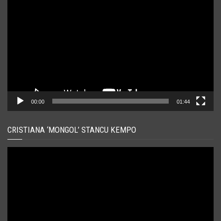
video
00:00
01:44
CRISTIANA ‘MONGOL’ STANCU KEMPO
Player
video