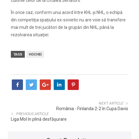
culorile celor de la Ottawa Senators.
În orice caz, conform unui acord între KHL şi NHL, o echipă
din competiţia spaţiului ex-sovietic nu are voie să transfere
mai mult de trei jucători de la grupări din NHL, până la
rezolvarea situaţiei.
TAGS
HOCHEI
NEXT ARTICLE
România - Finlanda 2-2 în Cupa Davis
PREVIOUS ARTICLE
Liga Mol în plină desfăşurare