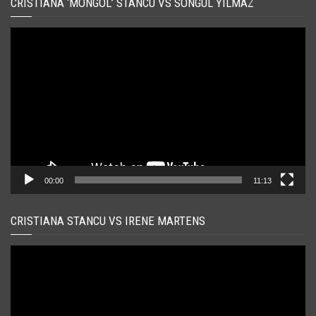
CRISTIANA ‘MONGOL’ STANCU VS SONGUL YILMAZ
Player
video
00:00
11:13
CRISTIANA STANCU VS IRENE MARTENS
Player
video