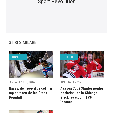
Sport Revolution
ȘTIRI SIMILARE
DIVERSE
HOCHEI
IANUARIE 12TH, 2016
IUNIE 16TH, 2015
Naasz, de neoprit pe cel mai
A șasea Cupă Stanley pentru
rapid traseu de Ice Cross
hocheiștii de la Chicago
Downhill
Blackhawks, din 1934
încoace