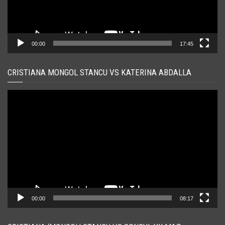
00:00
17:45
CRISTIANA MONGOL STANCU VS KATERINA ABDALLA
Player
video
00:00
08:17