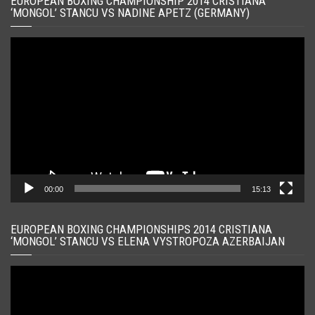
EUROPEAN BOXING CHAMPIONSHIP 2014 CRISTIANA
‘MONGOL’ STANCU VS NADINE APETZ (GERMANY)
Player
video
00:00
15:13
EUROPEAN BOXING CHAMPIONSHIPS 2014 CRISTIANA
‘MONGOL’ STANCU VS ELENA VYSTROPOZA AZERBAIJAN
Player
video