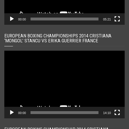
00:00
05:21
EUROPEAN BOXING CHAMPIONSHIPS 2014 CRISTIANA
‘MONGOL’ STANCU VS ERIKA GUERRIER FRANCE
Player
video
00:00
14:10