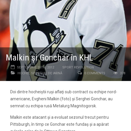
Malkin şi Gonchar în KHL
SEPTEMBRIE 16TH, 2012
SPORT REVOLUTION
HOCHEI
,
SPORTURI DE IARNĂ
0 COMMENTS
378
Doi dintre hocheiştii ruşi aflaţi sub contract cu echipe nord-
americane, Evgheni Malkin (foto) şi Serghei Gonchar, au
semnat cu echipa rusă Metalurg Magnitogorsk.
Malkin este atacant şi a evoluat sezonul trecut pentru
Pittsburgh, în timp ce Gonchar este fundaş şi a apărat