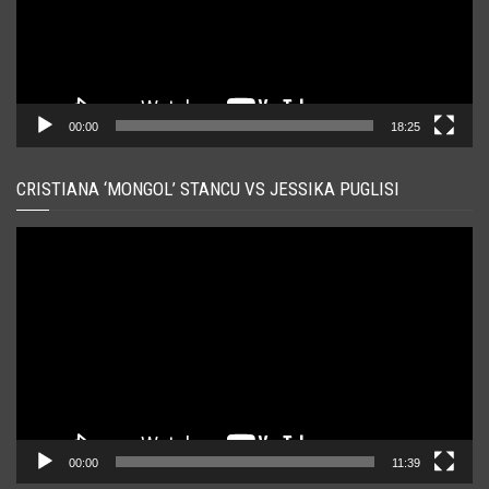
00:00
18:25
CRISTIANA ‘MONGOL’ STANCU VS JESSIKA PUGLISI
Player
video
00:00
11:39