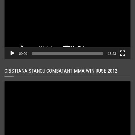
00:00
16:23
CRISTIANA STANCU COMBATANT MMA WIN RUSE 2012
Player
video