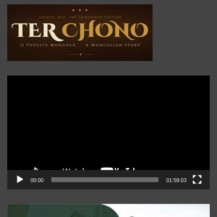
Player
video
00:00
01:58:03