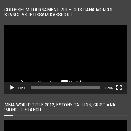
COLOSSEUM TOURNAMENT VIII – CRISTIANA MONGOL
STANCU VS IBTISSAM KASSRIOUI
Player
video
00:00
12:04
MMA WORLD TITLE 2012, ESTONY-TALLINN, CRISTIANA
‘MONGOL’ STANCU
Player
video