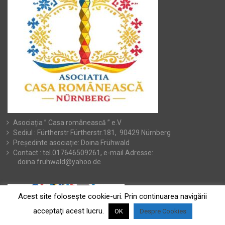
Asociația ” Casa românească ” e.V
Sediul : Fürtherstr Fürtherstr.181, 90429 Nürnberg
Președinte asociație: Doina Frühwald
Contact : tel.017646509261, e-mail Adresse:
doina.fruhwald@yahoo.de
Acest site foloseşte cookie-uri. Prin continuarea navigării
acceptaţi acest lucru.
OK
Despre Cookies