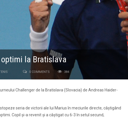
 optimi la Bratislava
TENIS
0 COMMENTS
384
turneului Challenger de la Bratislava (Slovacia) de Andreas Haider-
 stopeze seria de victorii ale lui Marius în meciurile directe, câștigând
ptimi. Copil și-a revenit și a câștigat cu 6-3 în setul secund,