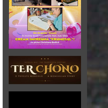
Player
video