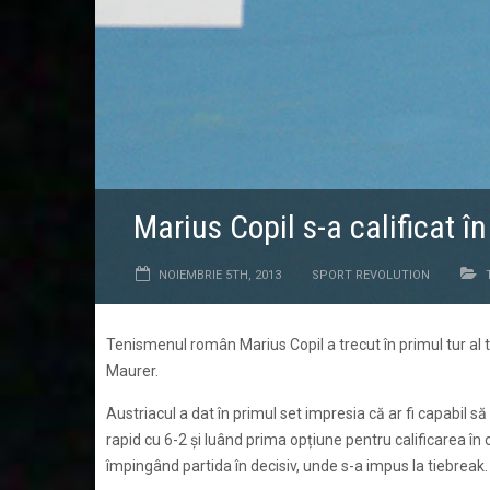
Marius Copil s-a calificat în
NOIEMBRIE 5TH, 2013
SPORT REVOLUTION
Tenismenul român Marius Copil a trecut în primul tur al 
Maurer.
Austriacul a dat în primul set impresia că ar fi capabil să
rapid cu 6-2 și luând prima opțiune pentru calificarea în o
împingând partida în decisiv, unde s-a impus la tiebreak.