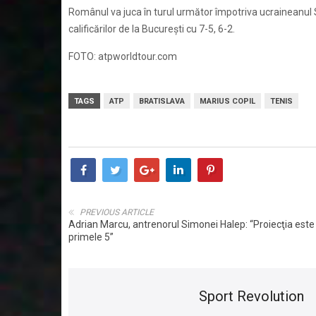
Românul va juca în turul următor împotriva ucraineanul Se
calificărilor de la București cu 7-5, 6-2.
FOTO: atpworldtour.com
TAGS
ATP
BRATISLAVA
MARIUS COPIL
TENIS
PREVIOUS ARTICLE
Adrian Marcu, antrenorul Simonei Halep: “Proiecţia este 
primele 5”
Sport Revolution