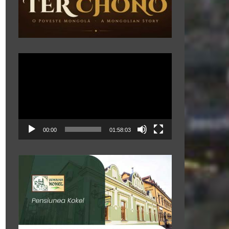
Player
video
00:00
01:58:03