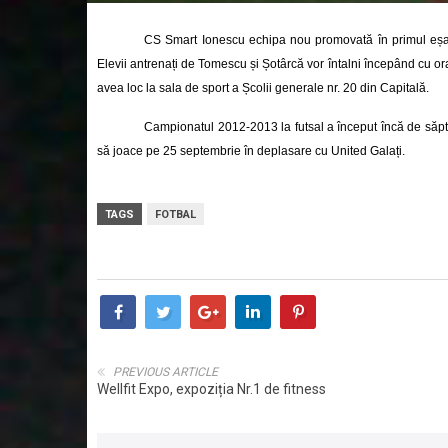
CS Smart Ionescu echipa nou promovată în primul eșalon
Elevii antrenați de Tomescu și Șotârcă vor întalni începând cu ora
avea loc la sala de sport a Școlii generale nr. 20 din Capitală.
Campionatul 2012-2013 la futsal a început încă de săp
să joace pe 25 septembrie în deplasare cu United Galați.
TAGS
FOTBAL
PREVIOUS ARTICLE
Wellfit Expo, expoziția Nr.1 de fitness