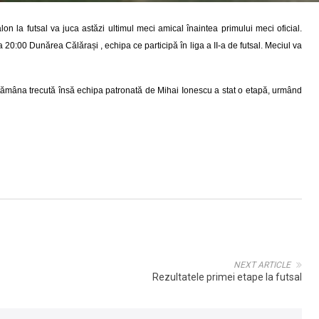
 la futsal va juca astăzi ultimul meci amical înaintea primului meci oficial.
 20:00 Dunărea Călărași , echipa ce participă în liga a II-a de futsal. Meciul va
tămâna trecută însă echipa patronată de Mihai Ionescu a stat o etapă, urmând
NEXT ARTICLE
Rezultatele primei etape la futsal