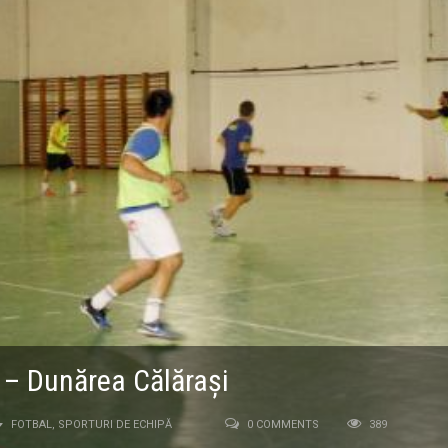
 – Dunărea Călăraşi
FOTBAL
,
SPORTURI DE ECHIPĂ
0 COMMENTS
389