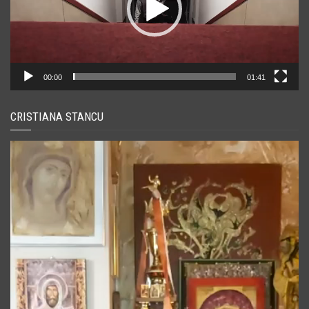
00:00
01:41
CRISTIANA STANCU
Player
video