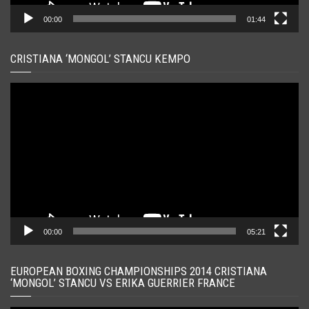
00:00
01:44
CRISTIANA ‘MONGOL’ STANCU KEMPO
Player
video
00:00
05:21
EUROPEAN BOXING CHAMPIONSHIPS 2014 CRISTIANA
‘MONGOL’ STANCU VS ERIKA GUERRIER FRANCE