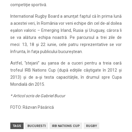
competiţie sportivă.
International Rugby Board a anunţat faptul că în prima lună
a acestei veri, în România vor veni echipe din cel de-al doilea
eşalon valoric – Emerging Irland, Rusia şi Uruguay, cărora li
se va alătura echipa noastră. Pe parcursul a trei zile de
meci: 13, 18 şi 22 iunie, cele patru reprezentative se vor
înfrunta, în faţa publicului bucureştean.
Astfel, “stejarii” au şansa de a cuceri pentru a treia oară
trofeul IRB Nations Cup (după ediţiile câştigate în 2012 şi
2013) şi de a-şi testa capacităţile, în drumul spre Cupa
Mondială din 2015.
* Articol scris de Gabriel Bucur
FOTO: Răzvan Păsărică
TAGS
BUCURESTI
IRB NATIONS CUP
RUGBY