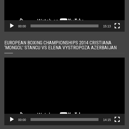
00:00
15:13
EUROPEAN BOXING CHAMPIONSHIPS 2014 CRISTIANA
‘MONGOL’ STANCU VS ELENA VYSTROPOZA AZERBAIJAN
Player
video
00:00
14:15