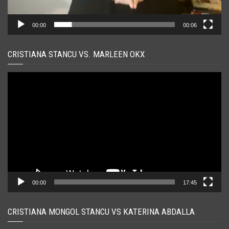
00:00
00:06
CRISTIANA STANCU VS. MARLEEN OKX
Player
video
00:00
17:45
CRISTIANA MONGOL STANCU VS KATERINA ABDALLA