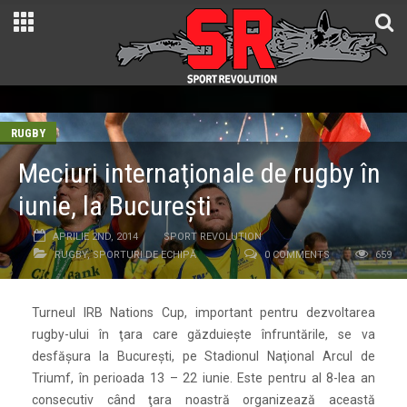
RUGBY
Meciuri internaţionale de rugby în
iunie, la Bucureşti
APRILIE 2ND, 2014
SPORT REVOLUTION
RUGBY
,
SPORTURI DE ECHIPĂ
0 COMMENTS
659
Turneul IRB Nations Cup, important pentru dezvoltarea
rugby-ului în ţara care găzduieşte înfruntările, se va
desfăşura la Bucureşti, pe Stadionul Naţional Arcul de
Triumf, în perioada 13 – 22 iunie. Este pentru al 8-lea an
consecutiv când ţara noastră organizează această