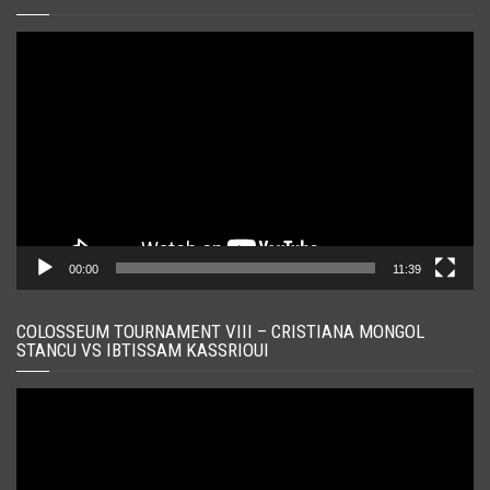
Player
video
00:00
11:39
COLOSSEUM TOURNAMENT VIII – CRISTIANA MONGOL
STANCU VS IBTISSAM KASSRIOUI
Player
video