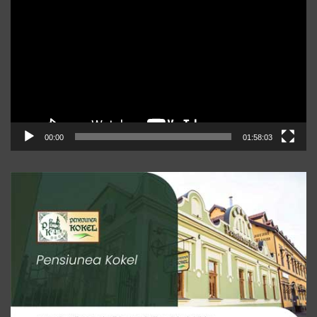
video
00:00
01:58:03