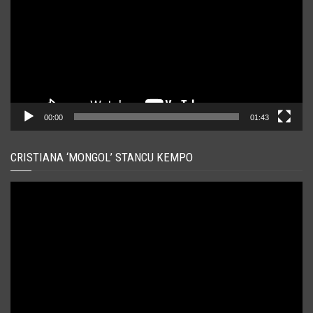
00:00
01:43
CRISTIANA ‘MONGOL’ STANCU KEMPO
Player
video