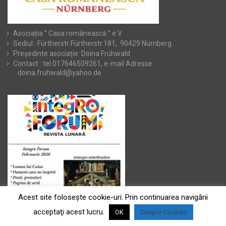
Asociația ” Casa românească ” e.V
Sediul : Fürtherstr Fürtherstr.181, 90429 Nürnberg
Președinte asociație: Doina Frühwald
Contact : tel.017646509261, e-mail Adresse:
doina.fruhwald@yahoo.de
Acest site foloseşte cookie-uri. Prin continuarea navigării
acceptaţi acest lucru.
OK
Despre Cookies