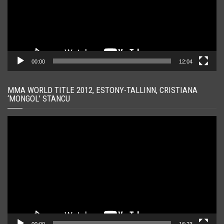
00:00
12:04
MMA WORLD TITLE 2012, ESTONY-TALLINN, CRISTIANA
‘MONGOL’ STANCU
Player
video
00:00
16:23