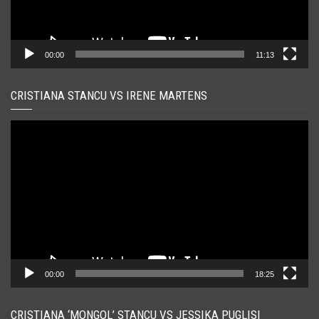
00:00
11:13
CRISTIANA STANCU VS IRENE MARTENS
Player
video
00:00
18:25
CRISTIANA ‘MONGOL’ STANCU VS JESSIKA PUGLISI