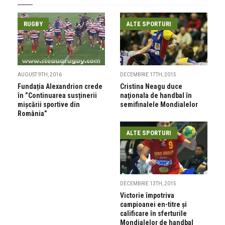
RUGBY
ALTE SPORTURI
AUGUST 9TH, 2016
DECEMBRIE 17TH, 2015
Fundația Alexandrion crede
Cristina Neagu duce
în ”Continuarea susținerii
naţionala de handbal în
mișcării sportive din
semifinalele Mondialelor
România”
ALTE SPORTURI
DECEMBRIE 13TH, 2015
Victorie împotriva
campioanei en-titre şi
calificare în sferturile
Mondialelor de handbal