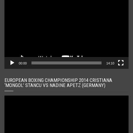
Player
video
00:00
14:10
EUROPEAN BOXING CHAMPIONSHIP 2014 CRISTIANA
‘MONGOL’ STANCU VS NADINE APETZ (GERMANY)
Player
video