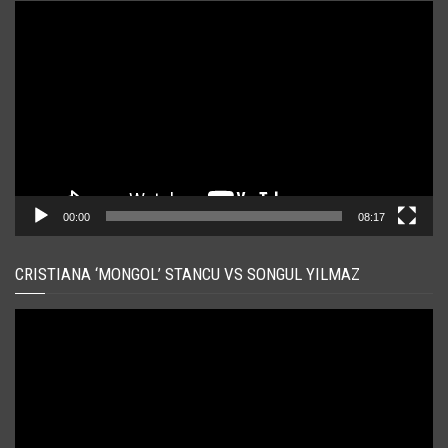
Player
video
00:00
08:17
CRISTIANA ‘MONGOL’ STANCU VS SONGUL YILMAZ
Player
video