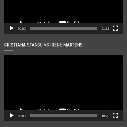
00:00
11:13
CRISTIANA STANCU VS IRENE MARTENS
Player
video
00:00
18:25