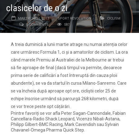
clasicelor de o zi
MARTIE 16TH, 2013
SPORT REVOLUTION
CICLISM
0 COMMENTS
587
A treia duminică a lunii martie atrage nu numai atenția celor
care urmăresc Formula 1, ci și a amatorilor de ciclism. La ora
când marele Premiu al Australiei de la Melbourne ar trebui
să fie aproape de final (dacă timpul va permite, deoarece
prima serie de calificări a fost întreruptă din cauza ploii
abundente), se va da startul în cursa Milano-Sanremo. Care
se va încheia după aproape opt ore, cicliștii celor 25 de
echipe înscrise urmând să parcurgă 268 kilometri, după
ce vor trece peste opt cățărări.
Printre favoriți se vor afla Peter Sagan-Cannondale, Fabian
Cancellara-Radio Shack Leopard, Vicenzo Nibali-Astana,
Philipp Gilbert-BMC Racing, Mark Cavendish sau Sylvain
Chavanel-Omega Pharma Quick Step.