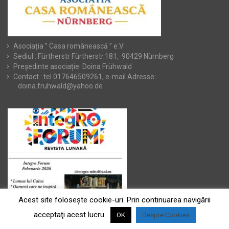
Asociația ” Casa românească ” e.V
Sediul : Fürtherstr Fürtherstr.181, 90429 Nürnberg
Președinte asociație: Doina Frühwald
Contact : tel.017646509261, e-mail Adresse:
doina.fruhwald@yahoo.de
Acest site foloseşte cookie-uri. Prin continuarea navigării
acceptaţi acest lucru.
OK
Despre Cookies