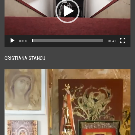
00:00
01:41
CRISTIANA STANCU
Player
video