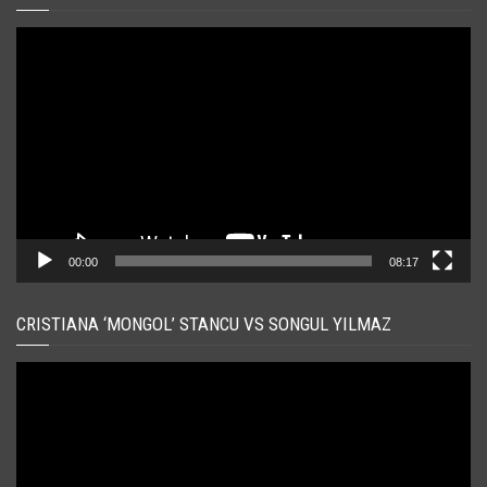
Player
video
00:00
08:17
CRISTIANA ‘MONGOL’ STANCU VS SONGUL YILMAZ
Player
video