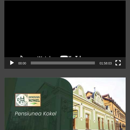
Player
video
00:00
01:58:03