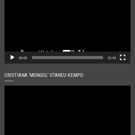
video
00:00
01:43
CRISTIANA ‘MONGOL’ STANCU KEMPO
Player
video