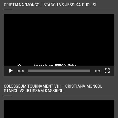
CRISTIANA ‘MONGOL’ STANCU VS JESSIKA PUGLISI
Player
video
00:00
11:39
COLOSSEUM TOURNAMENT VIII – CRISTIANA MONGOL
STANCU VS IBTISSAM KASSRIOUI
Player
video