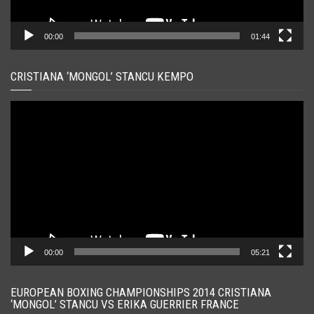
00:00
01:44
CRISTIANA ‘MONGOL’ STANCU KEMPO
Player
video
00:00
05:21
EUROPEAN BOXING CHAMPIONSHIPS 2014 CRISTIANA
‘MONGOL’ STANCU VS ERIKA GUERRIER FRANCE