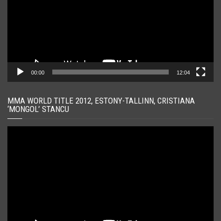
00:00
12:04
MMA WORLD TITLE 2012, ESTONY-TALLINN, CRISTIANA
‘MONGOL’ STANCU
Player
video