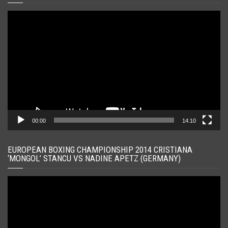
Player
video
00:00
14:10
EUROPEAN BOXING CHAMPIONSHIP 2014 CRISTIANA
‘MONGOL’ STANCU VS NADINE APETZ (GERMANY)
Player
video