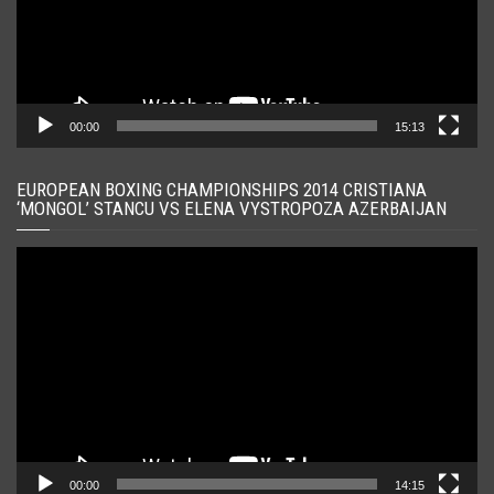
00:00
15:13
EUROPEAN BOXING CHAMPIONSHIPS 2014 CRISTIANA
‘MONGOL’ STANCU VS ELENA VYSTROPOZA AZERBAIJAN
Player
video
00:00
14:15