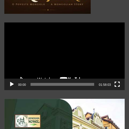
Player
video
00:00
01:58:03