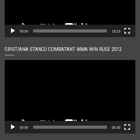
00:00
16:23
CRISTIANA STANCU COMBATANT MMA WIN RUSE 2012
Player
video
00:00
06:30