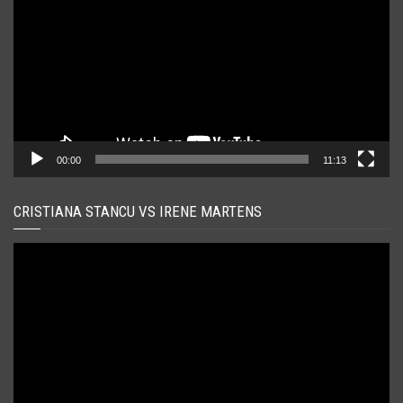
00:00
11:13
CRISTIANA STANCU VS IRENE MARTENS
Player
video