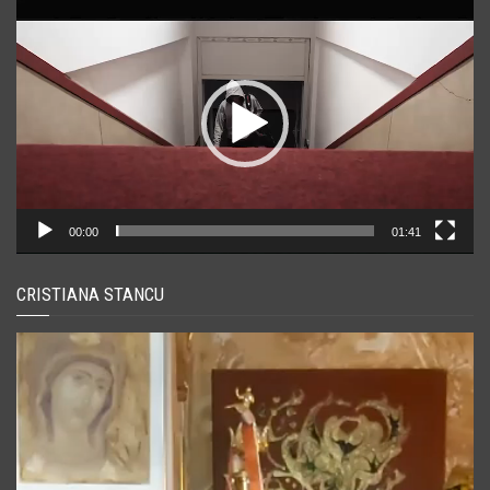
Player
video
00:00
01:41
CRISTIANA STANCU
Player
video