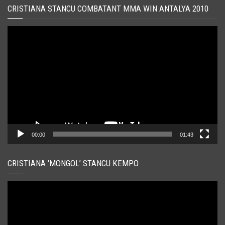
CRISTIANA STANCU COMBATANT MMA WIN ANTALYA 2010
Player
video
00:00
01:43
CRISTIANA ‘MONGOL’ STANCU KEMPO
Player
video