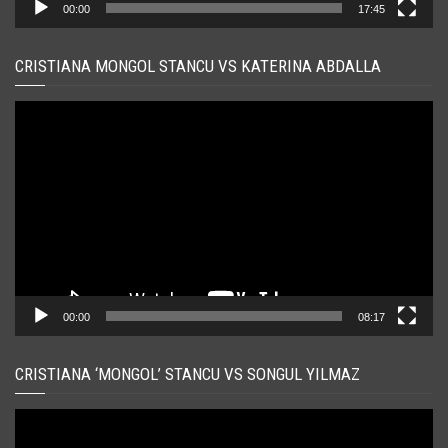
00:00
17:45
CRISTIANA MONGOL STANCU VS KATERINA ABDALLA
Player
video
00:00
08:17
CRISTIANA ‘MONGOL’ STANCU VS SONGUL YILMAZ
Player
video