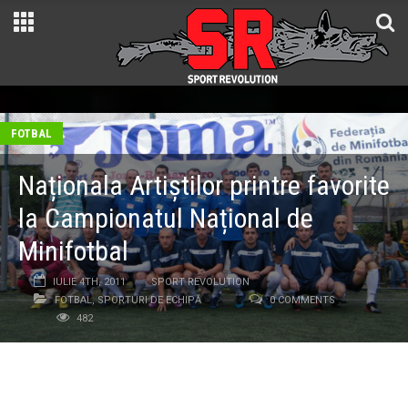
FOTBAL
Naționala Artiștilor printre favorite
la Campionatul Național de
Minifotbal
IULIE 4TH, 2011
SPORT REVOLUTION
FOTBAL
,
SPORTURI DE ECHIPĂ
0 COMMENTS
482
După Cluj în anul 2010, acum Timișoara se pregătește
pentru un eveniment sportiv deosebit. Un eveniment care