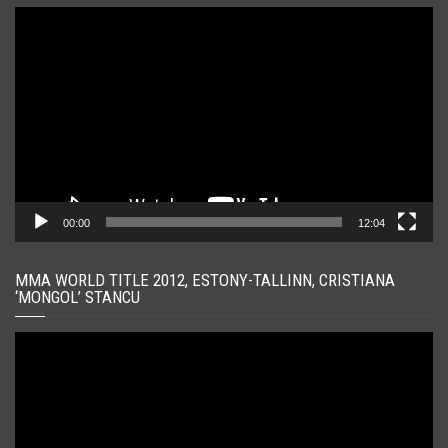
Player
video
00:00
12:04
MMA WORLD TITLE 2012, ESTONY-TALLINN, CRISTIANA
‘MONGOL’ STANCU
Player
video