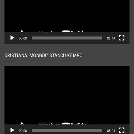
00:00
01:44
CRISTIANA ‘MONGOL’ STANCU KEMPO
Player
video
00:00
05:21