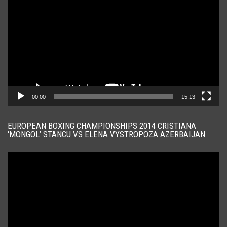
video
00:00
15:13
EUROPEAN BOXING CHAMPIONSHIPS 2014 CRISTIANA
‘MONGOL’ STANCU VS ELENA VYSTROPOZA AZERBAIJAN
Player
video