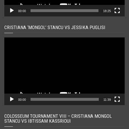
00:00
18:25
CRISTIANA ‘MONGOL’ STANCU VS JESSIKA PUGLISI
Player
video
00:00
11:39
COLOSSEUM TOURNAMENT VIII – CRISTIANA MONGOL
STANCU VS IBTISSAM KASSRIOUI