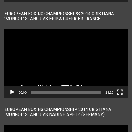
EUROPEAN BOXING CHAMPIONSHIPS 2014 CRISTIANA
‘MONGOL’ STANCU VS ERIKA GUERRIER FRANCE
Player
video
00:00
14:10
EUROPEAN BOXING CHAMPIONSHIP 2014 CRISTIANA
‘MONGOL’ STANCU VS NADINE APETZ (GERMANY)
Player