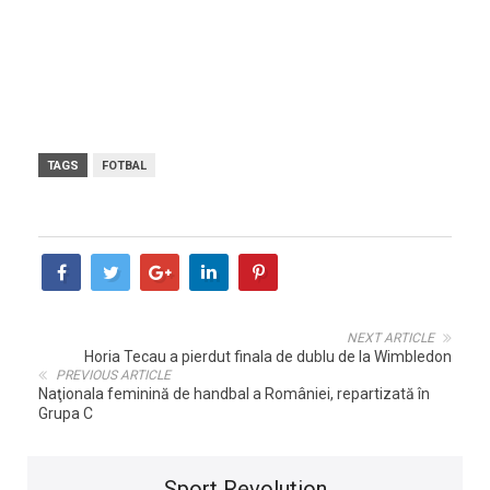
Echipele vor fi repartizate în 6 grupe a câte 4 echipe
fiecare, în fazele eliminatorii calificându-se ocupantele
primelor două locuri din fiecare grupă, precum și 4 echipe
cel mai bine clasate pe locurile 3.
TAGS
FOTBAL
NEXT ARTICLE
Horia Tecau a pierdut finala de dublu de la Wimbledon
PREVIOUS ARTICLE
Naţionala feminină de handbal a României, repartizată în
Grupa C
Sport Revolution