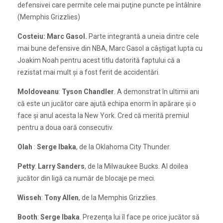
defensivei care permite cele mai puţine puncte pe întâlnire
(Memphis Grizzlies)
Costeiu: Marc Gasol.
Parte integrantă a uneia dintre cele
mai bune defensive din NBA, Marc Gasol a câştigat lupta cu
Joakim Noah pentru acest titlu datorită faptului că a
rezistat mai mult şi a fost ferit de accidentări.
Moldoveanu
:
Tyson Chandler
. A demonstrat în ultimii ani
că este un jucător care ajută echipa enorm în apărare şi o
face şi anul acesta la New York. Cred că merită premiul
pentru a doua oară consecutiv.
Olah
:
Serge Ibaka
, de la Oklahoma City Thunder.
Petty
:
Larry Sanders
, de la Milwaukee Bucks. Al doilea
jucător din ligă ca număr de blocaje pe meci.
Wisseh
:
Tony Allen
, de la Memphis Grizzlies.
Booth
:
Serge Ibaka
. Prezenţa lui îl face pe orice jucător să