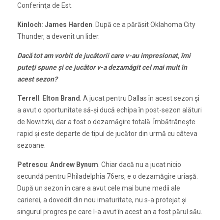
Conferinţa de Est.
Kinloch
:
James Harden
. După ce a părăsit Oklahoma City
Thunder, a devenit un lider.
Dacă tot am vorbit de jucătorii care v-au impresionat, îmi
puteţi spune şi ce jucător v-a dezamăgit cel mai mult în
acest sezon?
Terrell
:
Elton Brand
. A jucat pentru Dallas în acest sezon şi
a avut o oportunitate să-şi ducă echipa în post-sezon alături
de Nowitzki, dar a fost o dezamăgire totală. Îmbătrâneşte
rapid şi este departe de tipul de jucător din urmă cu câteva
sezoane.
Petrescu
:
Andrew Bynum
. Chiar dacă nu a jucat nicio
secundă pentru Philadelphia 76ers, e o dezamăgire uriaşă.
După un sezon în care a avut cele mai bune medii ale
carierei, a dovedit din nou imaturitate, nu s-a protejat şi
singurul progres pe care l-a avut în acest an a fost părul său.