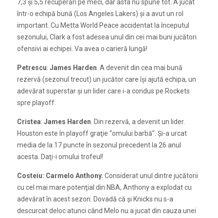
7,3 şi 5,5 recuperări pe meci, dar asta nu spune tot. A jucat
într-o echipă bună (Los Angeles Lakers) şi a avut un rol
important. Cu Metta World Peace accidentat la începutul
sezonului, Clark a fost adesea unul din cei mai buni jucători
ofensivi ai echipei. Va avea o carieră lungă!
Petrescu
:
James Harden
. A devenit din cea mai bună
rezervă (sezonul trecut) un jucător care îşi ajută echipa, un
adevărat superstar şi un lider care i-a condus pe Rockets
spre playoff.
Cristea
:
James Harden
. Din rezervă, a devenit un lider.
Houston este în playoff graţie “omului barbă”. Şi-a urcat
media de la 17 puncte în sezonul precedent la 26 anul
acesta. Daţi-i omului trofeul!
Costeiu: Carmelo Anthony.
Considerat unul dintre jucătorii
cu cel mai mare potenţial din NBA, Anthony a explodat cu
adevărat în acest sezon. Dovadă că şi Knicks nu s-a
descurcat deloc atunci când Melo nu a jucat din cauza unei