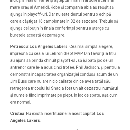
incluşi în Hall of Fame şi aşteptări mari în al doilea cel mai
mare oraş al Americii. Kobe şi compania abia au reuşit să
ajungă în playoff-uri. Dar nu este destul pentru o echipă
care a câştigat 16 campionate în 32 de sezoane. Trebuie să
ajungă cel puţin în finala conferinţei pentru a şterge cu
buretele această dezamăgire.
Petrescu
:
Los Angeles Lakers
. Cea mai simplă alegere,
împreună cu cea a lui LeBron drept MVP. Din favoriţi la titlu
au ajuns să prindă chinuit playoff-ul , să îşi bată joc de un
antrenor care le-a adus cinci trofee, Phil Jackson, şi pentru a
demonstra incapacitatea organizaţiei condusă acum de un
Jim Buss care nu are nicio calitate din ce avea tatăl său,
retragerea tricoului lui Shaq a fost un alt dezastru, numărul
şi numele fiind imprimate pe piept, în loc de spate, aşa cum
era normal.
Cristea
: Nu există incertitudine la acest capitol.
Los
Angeles Lakers
.