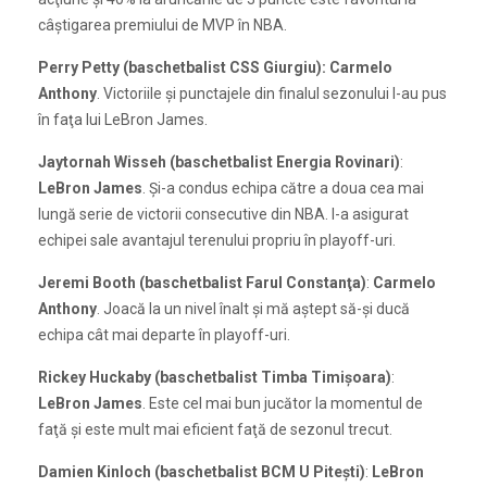
câştigarea premiului de MVP în NBA.
Perry Petty (baschetbalist CSS Giurgiu):
Carmelo
Anthony
. Victoriile şi punctajele din finalul sezonului l-au pus
în faţa lui LeBron James.
Jaytornah Wisseh (baschetbalist Energia Rovinari)
:
LeBron James
. Şi-a condus echipa către a doua cea mai
lungă serie de victorii consecutive din NBA. I-a asigurat
echipei sale avantajul terenului propriu în playoff-uri.
Jeremi Booth (baschetbalist Farul Constanţa)
:
Carmelo
Anthony
. Joacă la un nivel înalt şi mă aştept să-şi ducă
echipa cât mai departe în playoff-uri.
Rickey Huckaby (baschetbalist Timba Timişoara)
:
LeBron James
. Este cel mai bun jucător la momentul de
faţă şi este mult mai eficient faţă de sezonul trecut.
Damien Kinloch (baschetbalist BCM U Piteşti)
:
LeBron