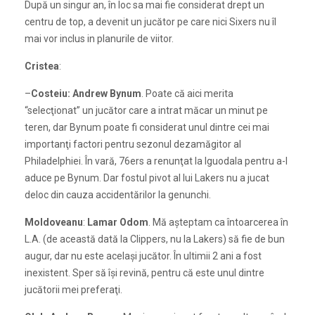
După un singur an, în loc sa mai fie considerat drept un
centru de top, a devenit un jucător pe care nici Sixers nu îl
mai vor inclus in planurile de viitor.
Cristea
:
–
Costeiu:
Andrew Bynum
. Poate că aici merita
“selecţionat” un jucător care a intrat măcar un minut pe
teren, dar Bynum poate fi considerat unul dintre cei mai
importanţi factori pentru sezonul dezamăgitor al
Philadelphiei. În vară, 76ers a renunţat la Iguodala pentru a-l
aduce pe Bynum. Dar fostul pivot al lui Lakers nu a jucat
deloc din cauza accidentărilor la genunchi.
Moldoveanu
:
Lamar
Odom
. Mă aşteptam ca întoarcerea în
L.A. (de această dată la Clippers, nu la Lakers) să fie de bun
augur, dar nu este acelaşi jucător. În ultimii 2 ani a fost
inexistent. Sper să îşi revină, pentru că este unul dintre
jucătorii mei preferaţi.