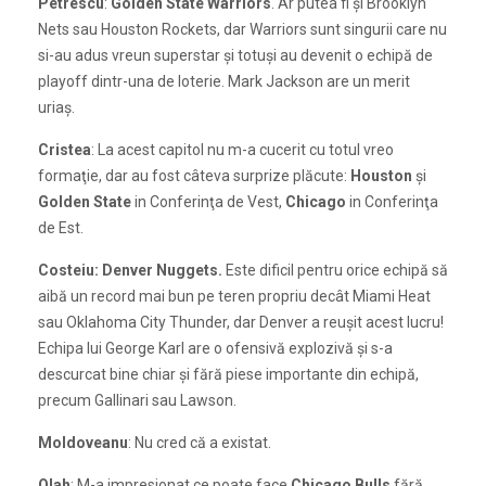
Petrescu
:
Golden State Warriors
. Ar putea fi şi Brooklyn
Nets sau Houston Rockets, dar Warriors sunt singurii care nu
si-au adus vreun superstar şi totuşi au devenit o echipă de
playoff dintr-una de loterie. Mark Jackson are un merit
uriaş.
Cristea
: La acest capitol nu m-a cucerit cu totul vreo
formaţie, dar au fost câteva surprize plăcute:
Houston
şi
Golden State
in Conferinţa de Vest,
Chicago
in Conferinţa
de Est.
Costeiu: Denver Nuggets.
Este dificil pentru orice echipă să
aibă un record mai bun pe teren propriu decât Miami Heat
sau Oklahoma City Thunder, dar Denver a reuşit acest lucru!
Echipa lui George Karl are o ofensivă explozivă şi s-a
descurcat bine chiar şi fără piese importante din echipă,
precum Gallinari sau Lawson.
Moldoveanu
: Nu cred că a existat.
Olah
: M-a impresionat ce poate face
Chicago Bulls
fără