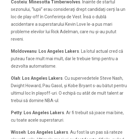
Costeiu
:
Minesotta Timberwolves
. Înainte de startul
sezonului, “lupii” erau consideraţi drept candidaţi cerţi la un
loc de play-off în Conferinţa de Vest. Însă o dublă
accidentare a superstarului Kevin Love le-a pus mari
probleme elevilor lui Rick Adelman, care nu şi-au putut
reveni.
Moldoveanu
:
Los Angeles Lakers
. La lotul actual cred că
puteau face mult mai mult, dar le trebuie timp pentru a
dezvolta automatisme.
Olah
:
Los Angeles Lakers
. Cu supervedetele Steve Nash,
Dwight Howard, Pau Gasol, şi Kobe Bryant s-au bătut pentru
ultimul loc în playoff-uri. O echipă cu atât de mult talent ar
trebui să domine NBA-ul.
Petty
:
Los Angeles Lakers
. Ar fi trebuit să joace mai bine,
cu toate acele superstaruri.
Wisseh
:
Los Angeles Lakers
. Au fost la un pas să rateze