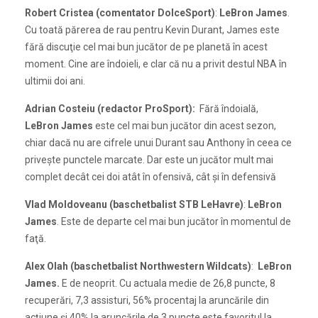
Robert Cristea (comentator DolceSport)
:
LeBron James
.
Cu toată părerea de rau pentru Kevin Durant, James este
fără discuţie cel mai bun jucător de pe planetă în acest
moment. Cine are îndoieli, e clar că nu a privit destul NBA în
ultimii doi ani.
Adrian Costeiu (redactor ProSport):
Fără îndoială,
LeBron James
este cel mai bun jucător din acest sezon,
chiar dacă nu are cifrele unui Durant sau Anthony în ceea ce
priveşte punctele marcate. Dar este un jucător mult mai
complet decât cei doi atât în ofensivă, cât şi în defensivă
Vlad Moldoveanu (baschetbalist STB LeHavre)
:
LeBron
James
. Este de departe cel mai bun jucător în momentul de
faţă.
Alex Olah (baschetbalist Northwestern Wildcats)
:
LeBron
James.
E de neoprit. Cu actuala medie de 26,8 puncte, 8
recuperări, 7,3 assisturi, 56% procentaj la aruncările din
acţiune şi 40% la aruncările de 3 puncte este favoritul la