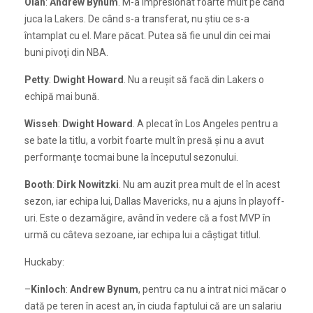
Olah
:
Andrew Bynum
. M-a impresionat foarte mult pe când
juca la Lakers. De când s-a transferat, nu ştiu ce s-a
întamplat cu el. Mare păcat. Putea să fie unul din cei mai
buni pivoţi din NBA.
Petty
:
Dwight Howard
. Nu a reuşit să facă din Lakers o
echipă mai bună.
Wisseh
:
Dwight Howard
. A plecat în Los Angeles pentru a
se bate la titlu, a vorbit foarte mult în presă şi nu a avut
performanţe tocmai bune la începutul sezonului.
Booth
:
Dirk Nowitzki
. Nu am auzit prea mult de el în acest
sezon, iar echipa lui, Dallas Mavericks, nu a ajuns în playoff-
uri. Este o dezamăgire, având în vedere că a fost MVP în
urmă cu câteva sezoane, iar echipa lui a câştigat titlul.
Huckaby:
–
Kinloch
:
Andrew Bynum
, pentru ca nu a intrat nici măcar o
dată pe teren în acest an, în ciuda faptului că are un salariu