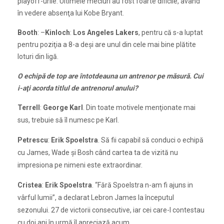
playoff-urile. Ultimele meciuri au fost foarte dificile, având
în vedere absenţa lui Kobe Bryant.
Booth
: –
Kinloch
:
Los Angeles Lakers
, pentru că s-a luptat
pentru poziţia a 8-a deşi are unul din cele mai bine plătite
loturi din ligă.
O echipă de top are întotdeauna un antrenor pe măsură. Cui
i-aţi acorda titlul de antrenorul anului?
Terrell
:
George Karl
. Din toate motivele menţionate mai
sus, trebuie să îl numesc pe Karl.
Petrescu
:
Erik Spoelstra
. Să fii capabil să conduci o echipă
cu James, Wade şi Bosh când cartea ta de vizită nu
impresiona pe nimeni este extraordinar.
Cristea
:
Erik Spoelstra
. “Fără Spoelstra n-am fi ajuns in
vârful lumii”, a declarat Lebron James la începutul
sezonului. 27 de victorii consecutive, iar cei care-l contestau
cu doi ani în urmă îl apreciază acum.