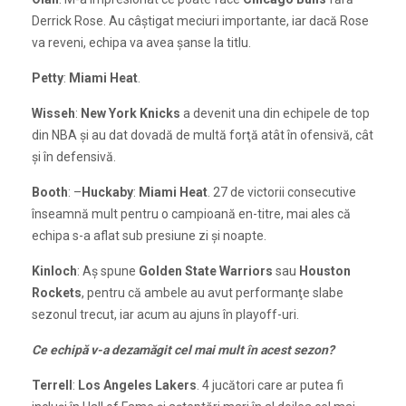
Derrick Rose. Au câştigat meciuri importante, iar dacă Rose
va reveni, echipa va avea şanse la titlu.
Petty
:
Miami Heat
.
Wisseh
:
New York Knicks
a devenit una din echipele de top
din NBA şi au dat dovadă de multă forţă atât în ofensivă, cât
şi în defensivă.
Booth
: –
Huckaby
:
Miami Heat
. 27 de victorii consecutive
înseamnă mult pentru o campioană en-titre, mai ales că
echipa s-a aflat sub presiune zi şi noapte.
Kinloch
: Aş spune
Golden State Warriors
sau
Houston
Rockets
, pentru că ambele au avut performanţe slabe
sezonul trecut, iar acum au ajuns în playoff-uri.
Ce echipă v-a dezamăgit cel mai mult în acest sezon?
Terrell
:
Los Angeles Lakers
. 4 jucători care ar putea fi