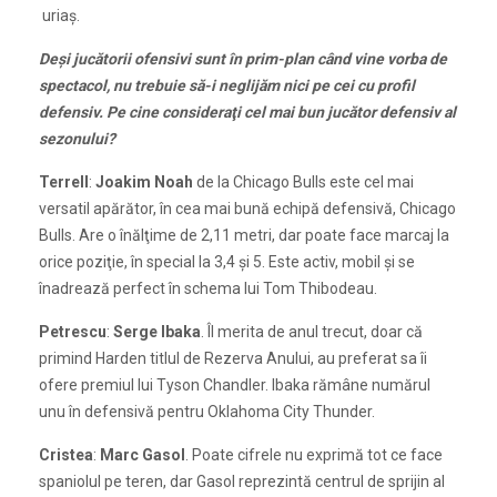
uriaş.
Deşi jucătorii ofensivi sunt în prim-plan când vine vorba de
spectacol, nu trebuie să-i neglijăm nici pe cei cu profil
defensiv. Pe cine consideraţi cel mai bun jucător defensiv al
sezonului?
Terrell
:
Joakim Noah
de la Chicago Bulls este cel mai
versatil apărător, în cea mai bună echipă defensivă, Chicago
Bulls. Are o înălţime de 2,11 metri, dar poate face marcaj la
orice poziţie, în special la 3,4 şi 5. Este activ, mobil şi se
înadrează perfect în schema lui Tom Thibodeau.
Petrescu
:
Serge Ibaka
. Îl merita de anul trecut, doar că
primind Harden titlul de Rezerva Anului, au preferat sa îi
ofere premiul lui Tyson Chandler. Ibaka rămâne numărul
unu în defensivă pentru Oklahoma City Thunder.
Cristea
:
Marc Gasol
. Poate cifrele nu exprimă tot ce face
spaniolul pe teren, dar Gasol reprezintă centrul de sprijin al