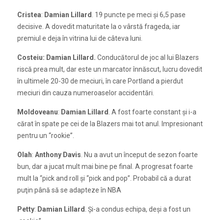
Cristea
:
Damian Lillard
. 19 puncte pe meci şi 6,5 pase
decisive. A dovedit maturitate la o vârstă frageda, iar
premiul e deja în vitrina lui de câteva luni.
Costeiu:
Damian Lillard.
Conducătorul de joc al lui Blazers
riscă prea mult, dar este un marcator înnăscut, lucru dovedit
în ultimele 20-30 de meciuri, în care Portland a pierdut
meciuri din cauza numeroaselor accidentări.
Moldoveanu
:
Damian Lillard
. A fost foarte constant şi i-a
cărat în spate pe cei de la Blazers mai tot anul. Impresionant
pentru un “rookie”.
Olah
:
Anthony Davis
. Nu a avut un început de sezon foarte
bun, dar a jucat mult mai bine pe final. A progresat foarte
mult la “pick and roll şi “pick and pop”. Probabil că a durat
puţin până să se adapteze în NBA
Petty
:
Damian Lillard
. Şi-a condus echipa, deşi a fost un