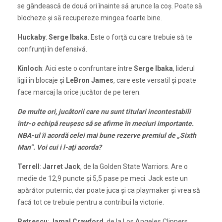
se gândească de două ori înainte să arunce la coş. Poate să
blocheze şi să recupereze mingea foarte bine.
Huckaby
:
Serge Ibaka
. Este o forţă cu care trebuie să te
confrunţi în defensivă.
Kinloch
: Aici este o confruntare între
Serge Ibaka
, liderul
ligii în blocaje şi
LeBron James
, care este versatil şi poate
face marcaj la orice jucător de pe teren.
De multe ori, jucătorii care nu sunt titulari incontestabili
într-o echipă reuşesc să se afirme în meciuri importante.
NBA-ul îi acordă celei mai bune rezerve premiul de „Sixth
Man”. Voi cui i l-aţi acorda?
Terrell
:
Jarret Jack
, de la Golden State Warriors. Are o
medie de 12,9 puncte şi 5,5 pase pe meci. Jack este un
apărător puternic, dar poate juca şi ca playmaker şi vrea să
facă tot ce trebuie pentru a contribui la victorie.
Petrescu
:
Jamal Crawford
, de la Los Angeles Clippers.