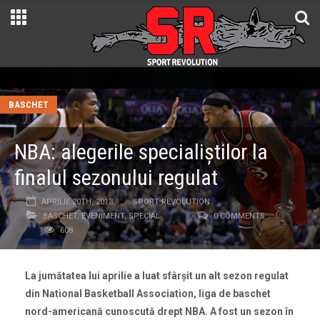
BASCHET
NBA: alegerile specialiştilor la
finalul sezonului regulat
APRILIE 20TH, 2013
SPORT REVOLUTION
BASCHET
,
EVENIMENT
,
SPECIAL
0 COMMENTS
608
La jumătatea lui aprilie a luat sfârşit un alt sezon regulat
din National Basketball Association, liga de baschet
nord-americană cunoscută drept NBA. A fost un sezon în