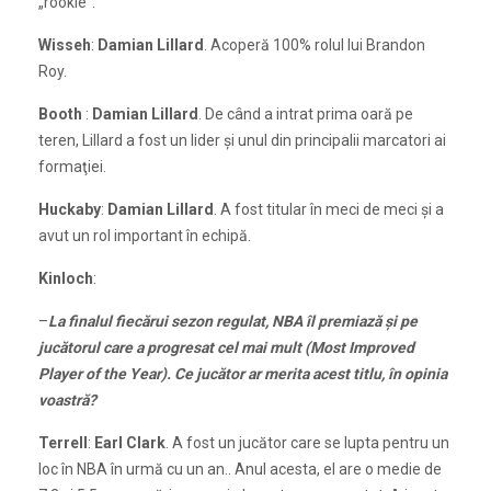
„rookie”.
Wisseh
:
Damian Lillard
. Acoperă 100% rolul lui Brandon
Roy.
Booth
:
Damian Lillard
. De când a intrat prima oară pe
teren, Lillard a fost un lider şi unul din principalii marcatori ai
formaţiei.
Huckaby
:
Damian Lillard
. A fost titular în meci de meci şi a
avut un rol important în echipă.
Kinloch
:
–
La finalul fiecărui sezon regulat, NBA îl premiază şi pe
jucătorul care a progresat cel mai mult (Most Improved
Player of the Year). Ce jucător ar merita acest titlu, în opinia
voastră?
Terrell
:
Earl Clark
. A fost un jucător care se lupta pentru un
loc în NBA în urmă cu un an.. Anul acesta, el are o medie de