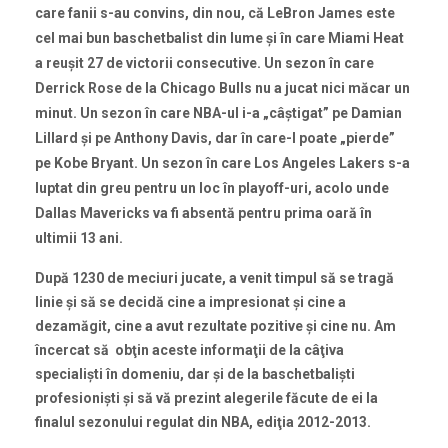
care fanii s-au convins, din nou, că LeBron James este
cel mai bun baschetbalist din lume şi în care Miami Heat
a reuşit 27 de victorii consecutive. Un sezon în care
Derrick Rose de la Chicago Bulls nu a jucat nici măcar un
minut. Un sezon în care NBA-ul i-a „câştigat” pe Damian
Lillard şi pe Anthony Davis, dar în care-l poate „pierde”
pe Kobe Bryant. Un sezon în care Los Angeles Lakers s-a
luptat din greu pentru un loc în playoff-uri, acolo unde
Dallas Mavericks va fi absentă pentru prima oară în
ultimii 13 ani.
După 1230 de meciuri jucate, a venit timpul să se tragă
linie şi să se decidă cine a impresionat şi cine a
dezamăgit, cine a avut rezultate pozitive şi cine nu. Am
încercat să obţin aceste informaţii de la câţiva
specialişti în domeniu, dar şi de la baschetbalişti
profesionişti şi să vă prezint alegerile făcute de ei la
finalul sezonului regulat din NBA, ediţia 2012-2013.