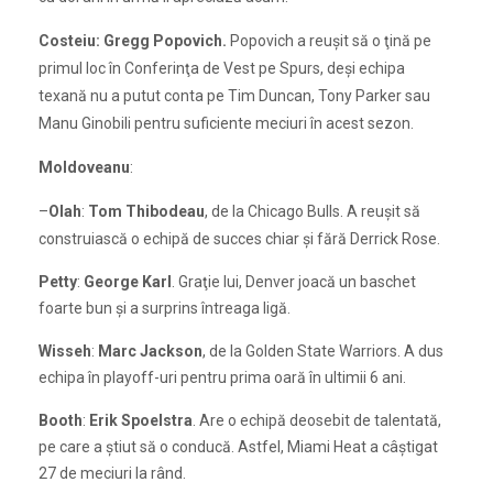
Costeiu: Gregg Popovich.
Popovich a reuşit să o ţină pe
primul loc în Conferinţa de Vest pe Spurs, deşi echipa
texană nu a putut conta pe Tim Duncan, Tony Parker sau
Manu Ginobili pentru suficiente meciuri în acest sezon.
Moldoveanu
:
–
Olah
:
Tom Thibodeau
, de la Chicago Bulls. A reuşit să
construiască o echipă de succes chiar şi fără Derrick Rose.
Petty
:
George Karl
. Graţie lui, Denver joacă un baschet
foarte bun şi a surprins întreaga ligă.
Wisseh
:
Marc Jackson
, de la Golden State Warriors. A dus
echipa în playoff-uri pentru prima oară în ultimii 6 ani.
Booth
:
Erik Spoelstra
. Are o echipă deosebit de talentată,
pe care a ştiut să o conducă. Astfel, Miami Heat a câştigat
27 de meciuri la rând.