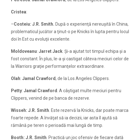
Cristea
:
–
Costeiu: J.R. Smith.
După o experienţă nereuşită în China,
problematicul jucător a ţinut-o pe Knicks în lupta pentru locul
doi în Est cu evoluţii excelente.
Moldoveanu
:
Jarret Jack
. Şi-a ajutat tot timpul echipa şi a
fost constant. În plus, le-a şi castigat câteva meciuri celor de
la Warriors graţie performanţelor extraordinare.
Olah
:
Jamal Crawford
, de la Los Angeles Clippers.
Petty
:
Jamal Crawford
. A câştigat multe meciuri pentru
Clippers, venind de pe banca de rezerve.
Wisseh:
J.R. Smith
. Este rezervă la Knicks, dar poate marca
foarte repede. A învăţat să ia decizii, iar asta îl ajută să
rămână pe teren o perioadă mai lungă de timp.
Booth:
J.R. Smith
. Practică un joc ofensiv de fiecare dată