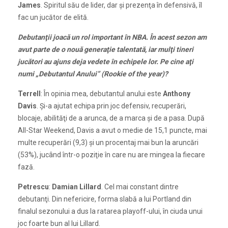
James
. Spiritul său de lider, dar şi prezenţa în defensivă, îl
fac un jucător de elită.
Debutanţii joacă un rol important în NBA. În acest sezon am
avut parte de o nouă generaţie talentată, iar mulţi tineri
jucători au ajuns deja vedete în echipele lor. Pe cine aţi
numi „Debutantul Anului” (Rookie of the year)?
Terrell
: În opinia mea, debutantul anului este
Anthony
Davis
. Şi-a ajutat echipa prin joc defensiv, recuperări,
blocaje, abilităţi de a arunca, de a marca şi de a pasa. După
All-Star Weekend, Davis a avut o medie de 15,1 puncte, mai
multe recuperări (9,3) şi un procentaj mai bun la aruncări
(53%), jucând într-o poziţie în care nu are mingea la fiecare
fază.
Petrescu
:
Damian Lillard
. Cel mai constant dintre
debutanţi. Din nefericire, forma slabă a lui Portland din
finalul sezonului a dus la ratarea playoff-ului, în ciuda unui
joc foarte bun al lui Lillard.