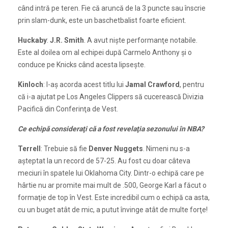
când intră pe teren. Fie că aruncă de la 3 puncte sau înscrie
prin slam-dunk, este un baschetbalist foarte eficient.
Huckaby
:
J.R. Smith
. A avut nişte performanţe notabile.
Este al doilea om al echipei după Carmelo Anthony şi o
conduce pe Knicks când acesta lipseşte.
Kinloch
: I-aş acorda acest titlu lui
Jamal Crawford
, pentru
că i-a ajutat pe Los Angeles Clippers să cucerească Divizia
Pacifică din Conferinţa de Vest.
Ce echipă consideraţi că a fost revelaţia sezonului în NBA?
Terrell
: Trebuie să fie
Denver Nuggets
. Nimeni nu s-a
aşteptat la un record de 57-25. Au fost cu doar câteva
meciuri în spatele lui Oklahoma City. Dintr-o echipă care pe
hârtie nu ar promite mai mult de .500, George Karl a făcut o
formaţie de top în Vest. Este incredibil cum o echipă ca asta,
cu un buget atât de mic, a putut învinge atât de multe forţe!