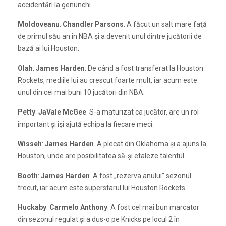
accidentări la genunchi.
Moldoveanu
:
Chandler Parsons
. A făcut un salt mare faţă
de primul său an în NBA şi a devenit unul dintre jucătorii de
bază ai lui Houston.
Olah
:
James Harden
. De când a fost transferat la Houston
Rockets, mediile lui au crescut foarte mult, iar acum este
unul din cei mai buni 10 jucători din NBA.
Petty
:
JaVale McGee
. S-a maturizat ca jucător, are un rol
important şi îşi ajută echipa la fiecare meci.
Wisseh
:
James Harden
. A plecat din Oklahoma şi a ajuns la
Houston, unde are posibilitatea să-şi etaleze talentul.
Booth
:
James Harden
. A fost „rezerva anului” sezonul
trecut, iar acum este superstarul lui Houston Rockets.
Huckaby
:
Carmelo Anthony
. A fost cel mai bun marcator
din sezonul regulat şi a dus-o pe Knicks pe locul 2 în