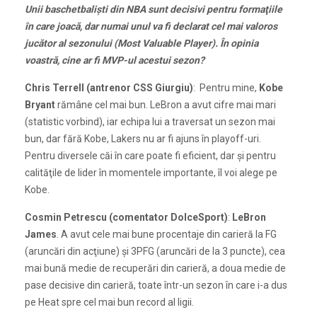
Unii baschetbalişti din NBA sunt decisivi pentru formaţiile
în care joacă, dar numai unul va fi declarat cel mai valoros
jucător al sezonului (Most Valuable Player). În opinia
voastră, cine ar fi MVP-ul acestui sezon?
Chris Terrell (antrenor CSS Giurgiu)
: Pentru mine,
Kobe
Bryant
rămâne cel mai bun. LeBron a avut cifre mai mari
(statistic vorbind), iar echipa lui a traversat un sezon mai
bun, dar fără Kobe, Lakers nu ar fi ajuns în playoff-uri.
Pentru diversele căi în care poate fi eficient, dar şi pentru
calităţile de lider în momentele importante, îl voi alege pe
Kobe.
Cosmin Petrescu (comentator DolceSport)
:
LeBron
James
. A avut cele mai bune procentaje din carieră la FG
(aruncări din acţiune) şi 3PFG (aruncări de la 3 puncte), cea
mai bună medie de recuperări din carieră, a doua medie de
pase decisive din carieră, toate într-un sezon în care i-a dus
pe Heat spre cel mai bun record al ligii.