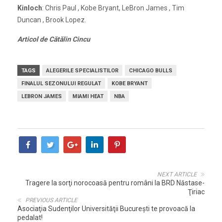
Kinloch
: Chris Paul , Kobe Bryant, LeBron James , Tim
Duncan , Brook Lopez.
Articol de Cătălin Cincu
TAGS
ALEGERILE SPECIALISTILOR
CHICAGO BULLS
FINALUL SEZONULUI REGULAT
KOBE BRYANT
LEBRON JAMES
MIAMI HEAT
NBA
NEXT ARTICLE
Tragere la sorţi norocoasă pentru români la BRD Năstase-
Ţiriac
PREVIOUS ARTICLE
Asociaţia Sudenţilor Universităţii Bucureşti te provoacă la
pedalat!