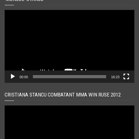
Player
video
00:00
16:23
CRISTIANA STANCU COMBATANT MMA WIN RUSE 2012
Player
video