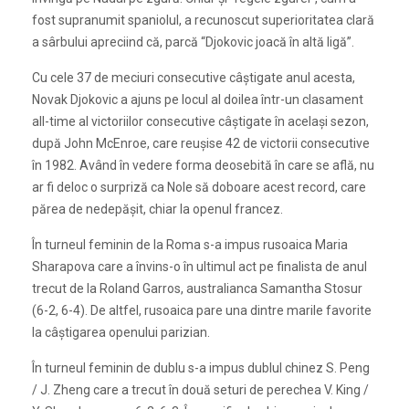
fost supranumit spaniolul, a recunoscut superioritatea clară
a sârbului apreciind că, parcă “Djokovic joacă în altă ligă”.
Cu cele 37 de meciuri consecutive câştigate anul acesta,
Novak Djokovic a ajuns pe locul al doilea într-un clasament
all-time al victoriilor consecutive câştigate în acelaşi sezon,
după John McEnroe, care reuşise 42 de victorii consecutive
în 1982. Având în vedere forma deosebită în care se află, nu
ar fi deloc o surpriză ca Nole să doboare acest record, care
părea de nedepăşit, chiar la openul francez.
În turneul feminin de la Roma s-a impus rusoaica Maria
Sharapova care a învins-o în ultimul act pe finalista de anul
trecut de la Roland Garros, australianca Samantha Stosur
(6-2, 6-4). De altfel, rusoaica pare una dintre marile favorite
la câştigarea openului parizian.
În turneul feminin de dublu s-a impus dublul chinez S. Peng
/ J. Zheng care a trecut în două seturi de perechea V. King /