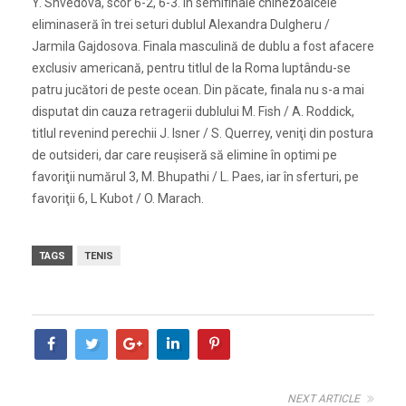
Y. Shvedova, scor 6-2, 6-3. În semifinale chinezoaicele
eliminaseră în trei seturi dublul Alexandra Dulgheru /
Jarmila Gajdosova. Finala masculină de dublu a fost afacere
exclusiv americană, pentru titlul de la Roma luptându-se
patru jucători de peste ocean. Din păcate, finala nu s-a mai
disputat din cauza retragerii dublului M. Fish / A. Roddick,
titlul revenind perechii J. Isner / S. Querrey, veniţi din postura
de outsideri, dar care reuşiseră să elimine în optimi pe
favoriţii numărul 3, M. Bhupathi / L. Paes, iar în sferturi, pe
favoriţii 6, L Kubot / O. Marach.
TAGS
TENIS
NEXT ARTICLE