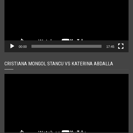
00:00
17:45
CRISTIANA MONGOL STANCU VS KATERINA ABDALLA
Player
video