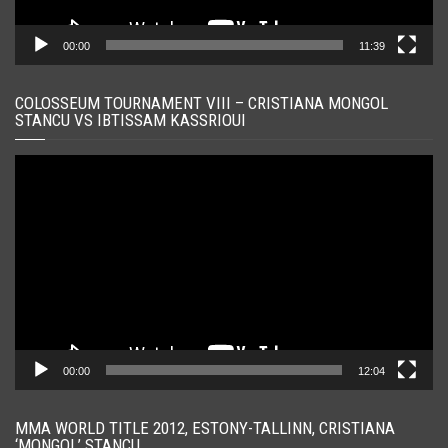
00:00
11:39
COLOSSEUM TOURNAMENT VIII – CRISTIANA MONGOL
STANCU VS IBTISSAM KASSRIOUI
Player
video
00:00
12:04
MMA WORLD TITLE 2012, ESTONY-TALLINN, CRISTIANA
‘MONGOL’ STANCU