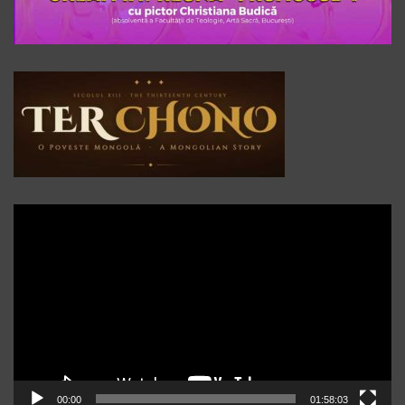
Player
video
00:00
01:58:03