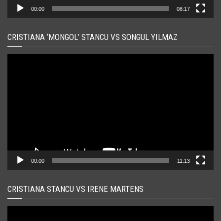
00:00
08:17
CRISTIANA ‘MONGOL’ STANCU VS SONGUL YILMAZ
Player
video
00:00
11:13
CRISTIANA STANCU VS IRENE MARTENS
Player
video