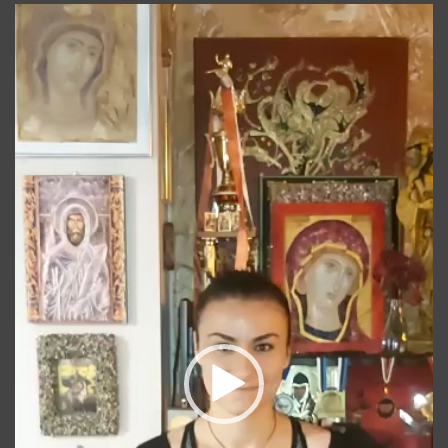
Player
video