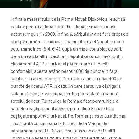
În finala mastersului de la Roma, Novak Djokovic a reuşit să
câştige pentru a doua oară titlul, după ce mai cîştigase
acest turneu şi în 2008. În finală, sârbul a învins fără drept de
apel pe numărul 1 mondial, spaniolul Rafael Nadal, în două
seturi simetrice (6-4, 6-4), după un meci controlat de sârb
de la un cap la altul. Dacă la începutul sezonului avansul în
clasamentul ATP al lui Nadal părea mai mult decât
confortabil, acesta având peste 4000 de puncte în faţa
locului 2, în acest moment Djokovic a ajuns la doar 400 de
puncte de liderul ATP. În cazul în care sârbul va câştiga la
Roland Garros, el va ocupa, pentru prima dată în carieră,
fotoliul de lider. Turneul de la Roma a fost pentru Nole al
şaptelea câştigat anul acesta, patru dintre finale fiind
câştigate împotriva lui Nadal. Performanţa este cu atât mai
importantă cu cât, până la turneul de la Madrid de
săptămâna trecută, Djokovic nu reuşise niciodată să îl
învingă pe Nadal pe zgură. Chiar şi “regele zgurei”, cum a