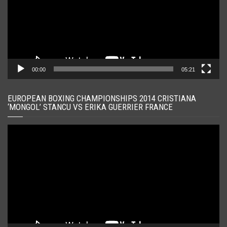
00:00
05:21
EUROPEAN BOXING CHAMPIONSHIPS 2014 CRISTIANA
‘MONGOL’ STANCU VS ERIKA GUERRIER FRANCE
Player
video