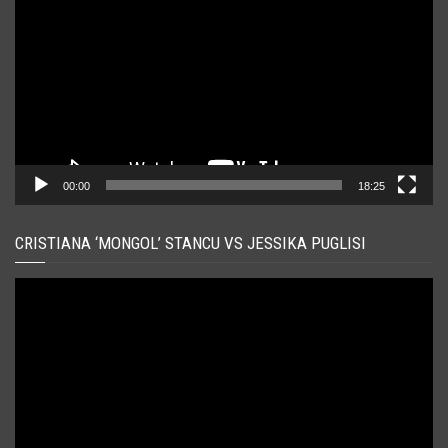
00:00
18:25
CRISTIANA ‘MONGOL’ STANCU VS JESSIKA PUGLISI
Player
video