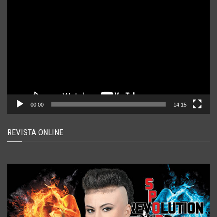
Player
video
00:00
14:15
REVISTA ONLINE