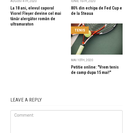
AUGUST 4TH, 2020
IUNIE 16TH, 2020
La 18 ani, elevul caporal
80% din echipa de Fed Cup e
Viorel Fleșer devine cel mai
de la Steaua
tânăr alergător român de
ultramaraton
TENIS
MAI 10TH, 2020
Petitie online: "Vrem tenis
de camp dupa 15 mai!"
LEAVE A REPLY