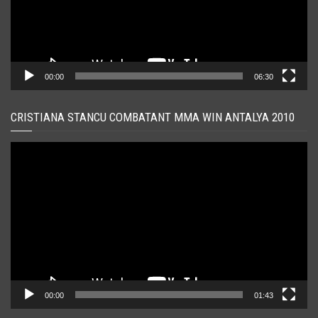
00:00
06:30
CRISTIANA STANCU COMBATANT MMA WIN ANTALYA 2010
Player
video
00:00
01:43