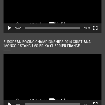
00:00
05:21
EUROPEAN BOXING CHAMPIONSHIPS 2014 CRISTIANA
‘MONGOL’ STANCU VS ERIKA GUERRIER FRANCE
Player
video
00:00
14:10