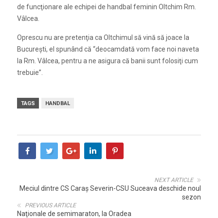
de funcţionare ale echipei de handbal feminin Oltchim Rm.
Vâlcea.
Oprescu nu are pretenţia ca Oltchimul să vină să joace la
Bucureşti, el spunând că “deocamdată vom face noi naveta
la Rm. Vâlcea, pentru a ne asigura că banii sunt folosiţi cum
trebuie”.
TAGS
HANDBAL
NEXT ARTICLE
Meciul dintre CS Caraş Severin-CSU Suceava deschide noul
sezon
PREVIOUS ARTICLE
Naţionale de semimaraton, la Oradea