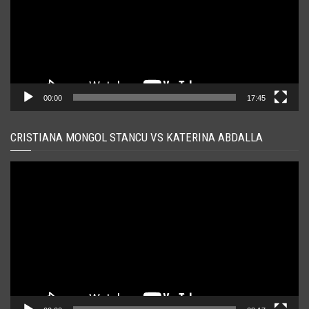
00:00
17:45
CRISTIANA MONGOL STANCU VS KATERINA ABDALLA
Player
video