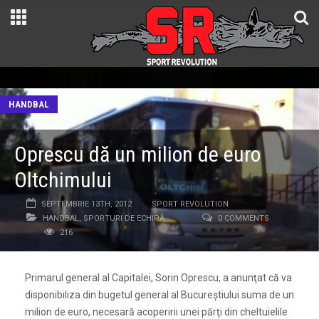
HANDBAL
Oprescu dă un milion de euro
Oltchimului
SEPTEMBRIE 13TH, 2012
SPORT REVOLUTION
HANDBAL
,
SPORTURI DE ECHIPĂ
0 COMMENTS
216
Primarul general al Capitalei, Sorin Oprescu, a anunţat că va
disponibiliza din bugetul general al Bucureştiului suma de un
milion de euro, necesară acoperirii unei părţi din cheltuielile