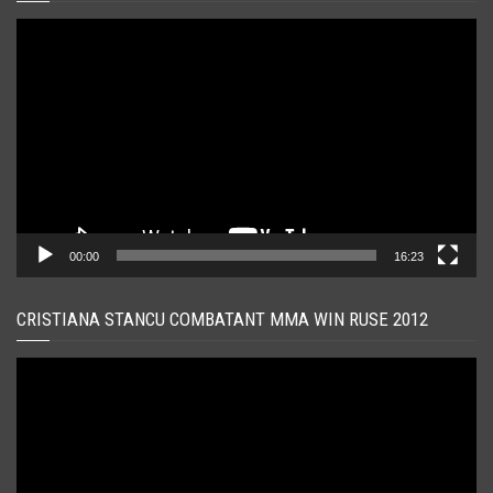
Player
video
00:00
16:23
CRISTIANA STANCU COMBATANT MMA WIN RUSE 2012
Player
video