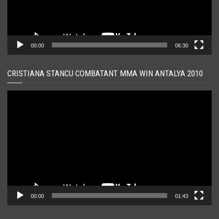
00:00
06:30
CRISTIANA STANCU COMBATANT MMA WIN ANTALYA 2010
Player
video
00:00
01:43