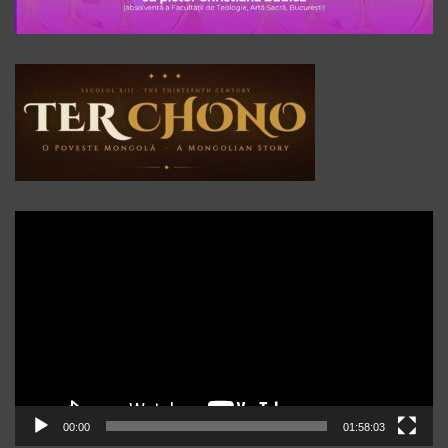
Player
video
00:00
01:58:03