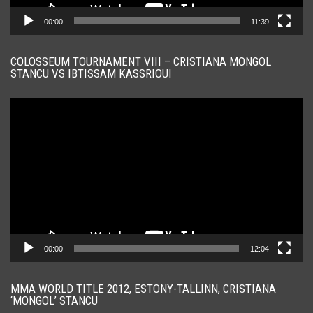
00:00
11:39
COLOSSEUM TOURNAMENT VIII – CRISTIANA MONGOL
STANCU VS IBTISSAM KASSRIOUI
Player
video
00:00
12:04
MMA WORLD TITLE 2012, ESTONY-TALLINN, CRISTIANA
‘MONGOL’ STANCU