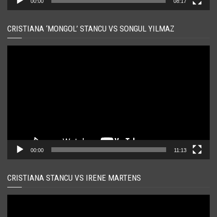
00:00
08:17
CRISTIANA ‘MONGOL’ STANCU VS SONGUL YILMAZ
Player
video
00:00
11:13
CRISTIANA STANCU VS IRENE MARTENS
Player
video