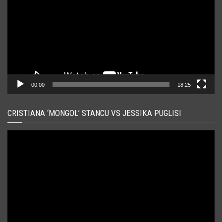
00:00
18:25
CRISTIANA ‘MONGOL’ STANCU VS JESSIKA PUGLISI
Player
video