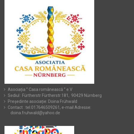
Asociația ” Casa românească ” e.V
Sediul : Fürtherstr Fürtherstr.181, 90429 Nürnberg
Președinte asociație: Doina Frühwald
Contact : tel.017646509261, e-mail Adresse:
doina.fruhwald@yahoo.de