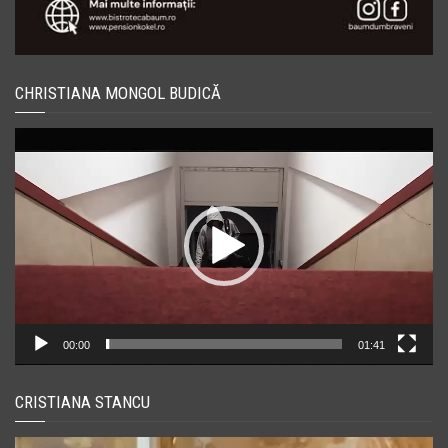
CHRISTIANA MONGOL BUDICĂ
Player
video
00:00
01:41
CRISTIANA STANCU
Player