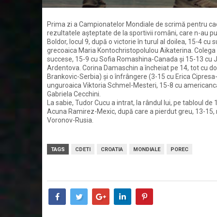
Prima zi a Campionatelor Mondiale de scrimă pentru cadeți
rezultatele așteptate de la sportivii români, care n-au pu
Boldor, locul 9, după o victorie în turul al doilea, 15-4 c
grecoaica Maria Kontochristopolulou
Aikaterina. Colega
succese, 15-9 cu Sofia Romashina-Canada și 15-13 cu Jul
Ardentova. Corina Damaschin a încheiat pe 14, tot cu do
Brankovic-Serbia) și o înfrângere (3-15 cu Erica Cipresa-
unguroaica Viktoria Schmel-Mesteri, 15-8 cu americanca
Gabriela Cecchini.
La sabie, Tudor Cucu a intrat, la rândul lui, pe tabloul d
Acuna Ramirez-Mexic, după care a pierdut greu, 13-15, me
Voronov-Rusia.
TAGS
CDETI
CROATIA
MONDIALE
POREC