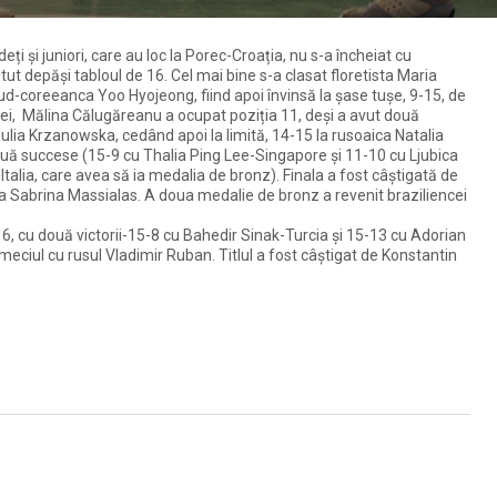
 și juniori, care au loc la Porec-Croația, nu s-a încheiat cu
tut depăși tabloul de 16. Cel mai bine s-a clasat floretista Maria
u sud-coreeanca Yoo Hyojeong, fiind apoi învinsă la șase tușe, 9-15, de
 ei, Mălina Călugăreanu a ocupat poziția 11, deși a avut două
ia Krzanowska, cedând apoi la limită, 14-15 la rusoaica Natalia
uă succese (15-9 cu Thalia Ping Lee-Singapore și 11-10 cu Ljubica
Italia, care avea să ia medalia de bronz). Finala a fost câștigată de
 Sabrina Massialas. A doua medalie de bronz a revenit braziliencei
e 16, cu două victorii-15-8 cu Bahedir Sinak-Turcia și 15-13 cu Adorian
ciul cu rusul Vladimir Ruban. Titlul a fost câștigat de Konstantin