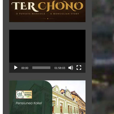
Player
video
00:00
01:58:03