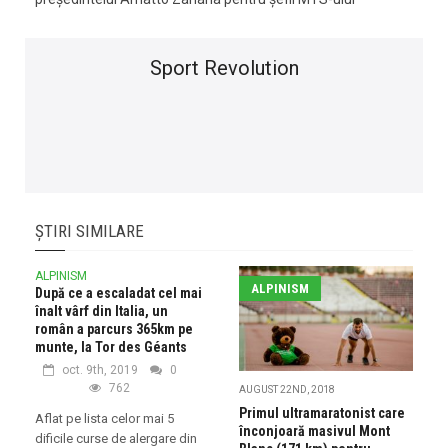
Sport Revolution
ȘTIRI SIMILARE
ALPINISM
ALPINISM
După ce a escaladat cel mai
înalt vârf din Italia, un
român a parcurs 365km pe
munte, la Tor des Géants
oct. 9th, 2019
0
762
AUGUST 22ND, 2018
Primul ultramaratonist care
Aflat pe lista celor mai 5
înconjoară masivul Mont
dificile curse de alergare din