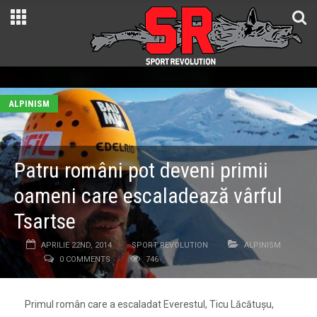
ALPINISM
Patru români pot deveni primii
oameni care escaladează vârful
Tsartse
APRILIE 22ND, 2014
SPORT REVOLUTION
ALPINISM
0 COMMENTS
746
Primul român care a escaladat Everestul, Ticu Lăcătușu,