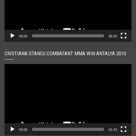
00:00
06:30
CRISTIANA STANCU COMBATANT MMA WIN ANTALYA 2010
Player
video
00:00
01:43