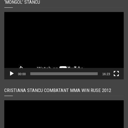
‘MONGOL’ STANCU
Player
video
00:00
16:23
CRISTIANA STANCU COMBATANT MMA WIN RUSE 2012
Player
video