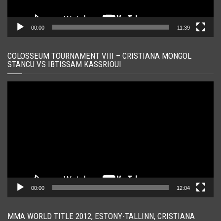
00:00
11:39
COLOSSEUM TOURNAMENT VIII – CRISTIANA MONGOL
STANCU VS IBTISSAM KASSRIOUI
Player
video
00:00
12:04
MMA WORLD TITLE 2012, ESTONY-TALLINN, CRISTIANA