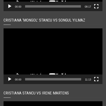
00:00
08:17
CRISTIANA ‘MONGOL’ STANCU VS SONGUL YILMAZ
Player
video
00:00
11:13
CRISTIANA STANCU VS IRENE MARTENS
Player