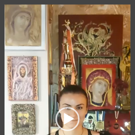
Player
video