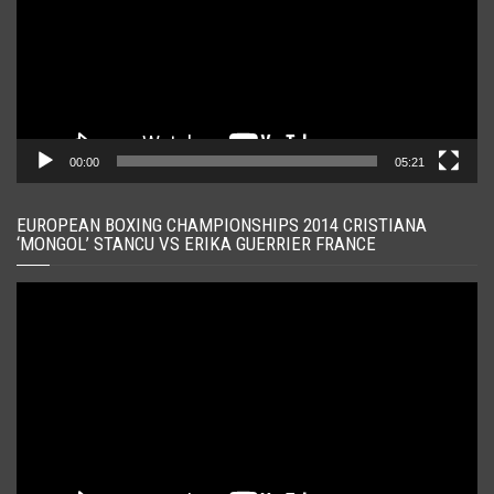
00:00
05:21
EUROPEAN BOXING CHAMPIONSHIPS 2014 CRISTIANA
‘MONGOL’ STANCU VS ERIKA GUERRIER FRANCE
Player
video