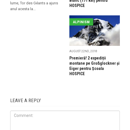
Blanc (171 km) pentru
lume, Tor des Géants a ajuns
HOSPICE
anul acesta la...
ALPINISM
AUGUST 22ND, 2018
Premieră! 2 expediții
montane pe Großglockner și
Eiger pentru Școala
HOSPICE
LEAVE A REPLY