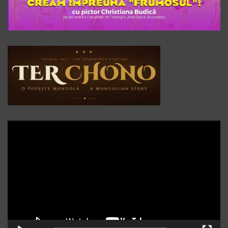
Player
video