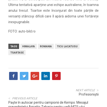
Ultima tentativă aparține unei echipe australiene, în toamna
anului trecut. Tsartse este înconjurat din toate părțile de
versanți stâncoși dificili care îl apără aidoma unei fortărețe
inexpugnabile.
FOTO: auto-bild.ro
TAGS
HIMALAYA
ROMANIA
TICU LACATUSU
TSARTASE
NEXT ARTICLE
Profesioniștii
PREVIOUS ARTICLE
Paşte în autocar pentru campionii de Kempo. Mesajul
preşedintelui Amatto Zaharia pentru şefii MTS-ului