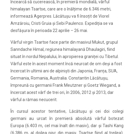
încearcă să cucerească, în premieră mondială, vârful
himalayan Tsartse, care are o înălțime de 6.346 metri,
informează Agerpres. Lăcătușu va fi însoțit de Viorel
Amzăroiu, Cristi Gruia și Sebi Paulenco. Expediția se va
desfășura în perioada 22 aprilie – 26 mai.
Vârful virgin Tsartse face parte din masivul Mukut, grupul
Sanndache Himal, regiunea himalayană Dhaulagiri, fiind
situat în nordul Nepalului, în apropierea graniței cu Tibetul.
Vârful este în acest moment încă neurcat de om deși a fost
încercat în ultimii ani de alpiniști din Japonia, Franța, SUA,
Germania, Romania, Australia. Constantin Lăcătușu,
împreună cu germanii Frank Meutzner și Goetz Wiegand, a
încercat acest vârf de trei ori, în 2006, 2012 și 2013, dar
vârful a rămas necucerit.
În cursul acestor tentative, Lăcătușu și cei doi colegi
germani au urcat în premieră absolută vârful botezat
Europa (6.403 m, cel mai înalt din masiv), dar și Tashi Kang
(6.386 m, al doilea pisc din masiv, Tsartse fiind al treilea).