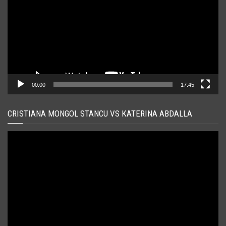
00:00
17:45
CRISTIANA MONGOL STANCU VS KATERINA ABDALLA
Player
video