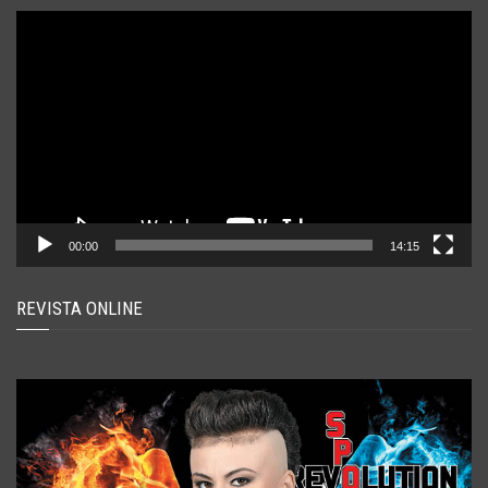
Player
video
00:00
14:15
REVISTA ONLINE