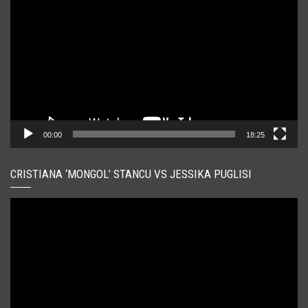
video
00:00
18:25
CRISTIANA ‘MONGOL’ STANCU VS JESSIKA PUGLISI
Player
video