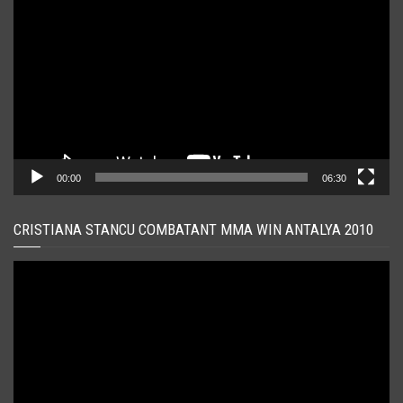
video
00:00
06:30
CRISTIANA STANCU COMBATANT MMA WIN ANTALYA 2010
Player
video