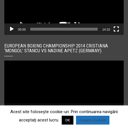
00:00
14:10
EUROPEAN BOXING CHAMPIONSHIP 2014 CRISTIANA
‘MONGOL’ STANCU VS NADINE APETZ (GERMANY)
Player
video
Acest site foloseşte cookie-uri. Prin continuarea navigării
acceptaţi acest lucru.
OK
Despre Cookies
00:00
15:13