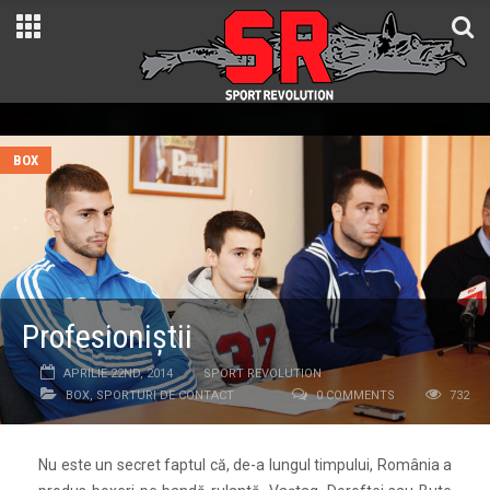
BOX
Profesioniștii
APRILIE 22ND, 2014
SPORT REVOLUTION
BOX
,
SPORTURI DE CONTACT
0 COMMENTS
732
Nu este un secret faptul că, de-a lungul timpului, România a