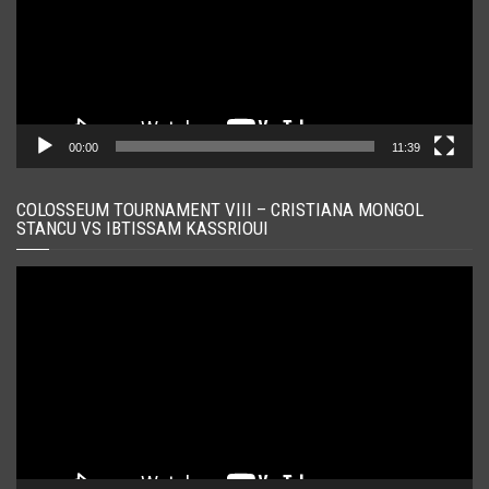
00:00
11:39
COLOSSEUM TOURNAMENT VIII – CRISTIANA MONGOL
STANCU VS IBTISSAM KASSRIOUI
Player
video