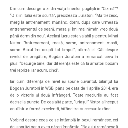
Dar cum decurge o zi din viaţa tinerilor pugilişti în “Cizmă”?
“O zi în Italia este scurtă”, precizează Juratoni. “Mă trezesc,
merg la antrenament, mănânc, dorm, după care urmează
antrenamentul de seară, masa şi îmi mai rămân vreo două
până dorm din nou”. Acelaşi lucru este valabil şi pentru Mihai
Nistor. “Antrenament, masă, somn, antrenament, masă,
somn. Boxul îmi ocupă tot timpul”, afirmă el. Cât despre
nivelul de pregătire, Bogdan Juratoni a remarcat ceva în
plus: “Decurge bine, dar diferenţa este că la amatori boxam
trei reprize, iar acum, cinci”.
Iar cum diferenţa de nivel îşi spune cuvântul, bilanţul lui
Bogdan Juratoni în WSB, până pe data de 1 aprilie 2014, era
de o victorie şi două înfrângeri. Toate meciurile au fost
decise la puncte. De cealaltă parte, “uriaşul” Nistor a început
anul într-o formă excelentă, bifând trei succesuri la rând.
Vorbind despre ceea ce se întâmplă în boxul românesc, cei
doi sportivi par a avea păreri împărţite. “Boxului românesc îi