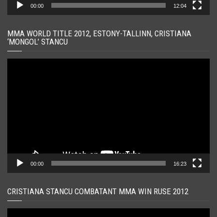
00:00
12:04
MMA WORLD TITLE 2012, ESTONY-TALLINN, CRISTIANA
‘MONGOL’ STANCU
Player
video
00:00
16:23
CRISTIANA STANCU COMBATANT MMA WIN RUSE 2012
Player