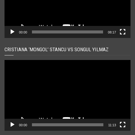
00:00
08:17
CRISTIANA ‘MONGOL’ STANCU VS SONGUL YILMAZ
Player
video
00:00
11:13