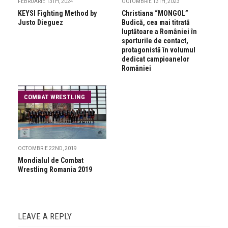
FEBRUARIE 13TH, 2024
OCTOMBRIE 13TH, 2023
KEYSI Fighting Method by
Christiana “MONGOL”
Justo Dieguez
Budică, cea mai titrată
luptătoare a României în
sporturile de contact,
protagonistă în volumul
dedicat campioanelor
României
COMBAT WRESTLING
OCTOMBRIE 22ND, 2019
Mondialul de Combat
Wrestling Romania 2019
LEAVE A REPLY