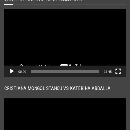
Player
video
00:00
17:45
CRISTIANA MONGOL STANCU VS KATERINA ABDALLA
Player
video