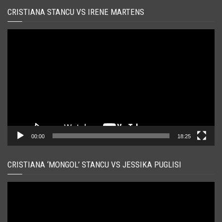
CRISTIANA STANCU VS IRENE MARTENS
Player
video
00:00
18:25
CRISTIANA ‘MONGOL’ STANCU VS JESSIKA PUGLISI
Player
video