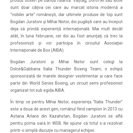
produs boxeri pe bandă rulantă. Vaştag, Doroftei sau Bute
sunt doar câţiva cei care au marcat istoria modernă a
“nobilei arte” româneşti, dar ultimele produse de top sunt
Bogdan Juratoni şi Mihai Nistor, doi pugilişti care au început
deja să prindă experienţă internaţională. Mai mult decât
atât, în luna februarie, cei doi au fost anunţaţi că trec la
profesionişti şi vor participa în circuitul Asociaţiei
Internaţionale de Box (AIBA).
Bogdan Juratoni şi Mihai Nistor sunt colegi la
Dolce&Gabbana Italia Thunder Boxing Team, o echipă
sponsorizată de marele designer vestimentar şi care face
parte din World Series Boxing, un circuit semi profesionist
organizat tot sub egida AIBA.
În timp ce pentru Mihai Nistor, experienţa “Italia Thunder”
este a doua de acest gen, românul fiind campion în 2013 cu
Astana Arlans din Kazahstan, Bogdan Juratoni se află
pentru prima oară în WSB. Ne spune că totul s-a rezolvat
printr-o simplă discuţie cu managerul echipei.