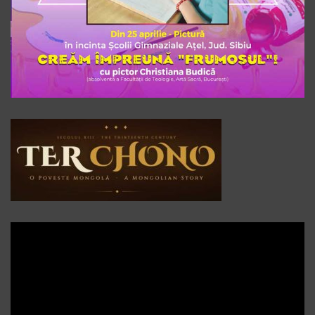
Player
video