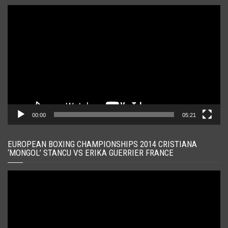
Player
video
00:00
05:21
EUROPEAN BOXING CHAMPIONSHIPS 2014 CRISTIANA
‘MONGOL’ STANCU VS ERIKA GUERRIER FRANCE
Player
video