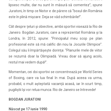
lipsesc multe, dar nu sunt în măsură să comentez”, spune
Juratoni, în timp ce Nistor e de părere că “boxul din România
este în plină mişcare. Deja se văd schimbările!”.
Cât despre ţeluri şi obiective, ambii sportivi visează la Rio de
Janeiro. Bogdan Juratoni, care a reprezentat România şi la
Londra, în 2012, spune: “Principalul meu scop pe plan
profesional este să mă calific din nou la Jocurile Olimpice”.
Colegul său îi împărtăşeşte dorinţa: “Planurile mele de viitor
se rezumă doar la Olimpiadă. Vreau doar să ajung acolo,
restul mai vedem după!”.
Momentan, cei doi sportivi se concentrează pe World Series
of Boxing, care va lua final în mai. După aceea va urma,
probabil, o mult aşteptată vacanţă acasă, iar în scurt timp,
pugiliştii îşi vor relua munca. Rio de Janeiro se întrevede!
BOGDAN JURATONI
Născut pe 17 iunie 1990