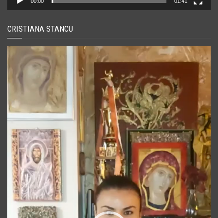
00:00
01:41
CRISTIANA STANCU
Player
video