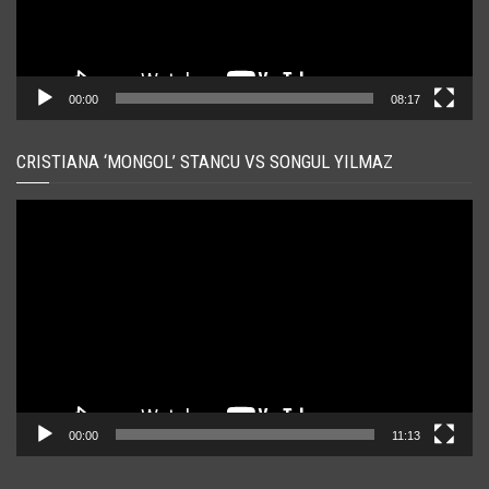
00:00
08:17
CRISTIANA ‘MONGOL’ STANCU VS SONGUL YILMAZ
Player
video
00:00
11:13