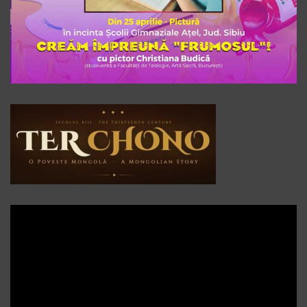
Player
video