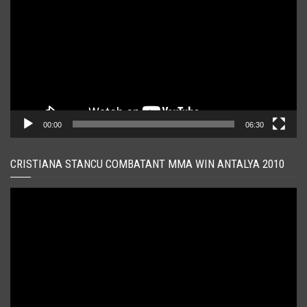
00:00
06:30
CRISTIANA STANCU COMBATANT MMA WIN ANTALYA 2010
Player
video