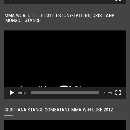
MMA WORLD TITLE 2012, ESTONY-TALLINN, CRISTIANA
‘MONGOL’ STANCU
Player
video
00:00
16:23
CRISTIANA STANCU COMBATANT MMA WIN RUSE 2012
Player
video