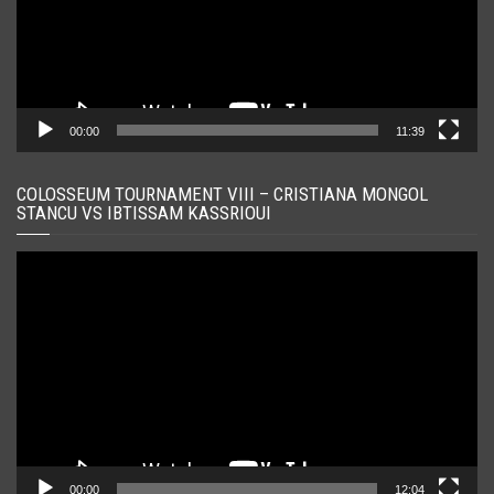
00:00
11:39
COLOSSEUM TOURNAMENT VIII – CRISTIANA MONGOL
STANCU VS IBTISSAM KASSRIOUI
Player
video
00:00
12:04