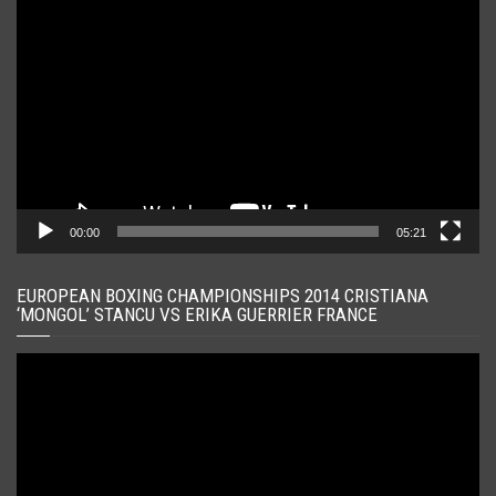
Player
video
00:00
05:21
EUROPEAN BOXING CHAMPIONSHIPS 2014 CRISTIANA
‘MONGOL’ STANCU VS ERIKA GUERRIER FRANCE
Player
video