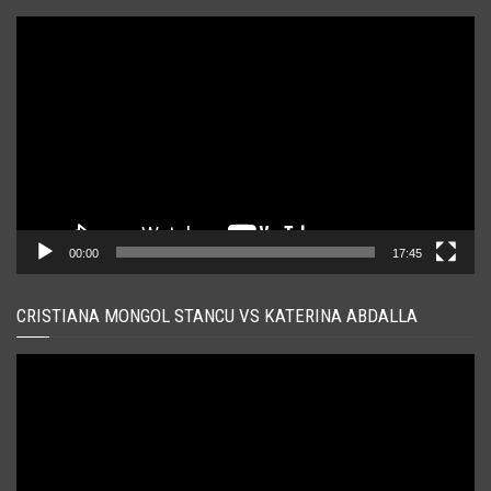
Player
video
00:00
17:45
CRISTIANA MONGOL STANCU VS KATERINA ABDALLA
Player
video