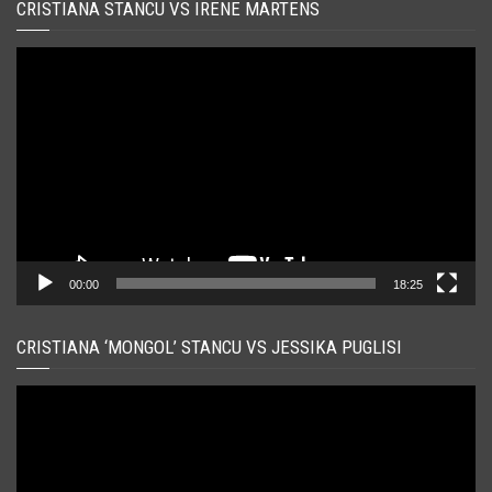
CRISTIANA STANCU VS IRENE MARTENS
Player
video
00:00
18:25
CRISTIANA ‘MONGOL’ STANCU VS JESSIKA PUGLISI
Player
video