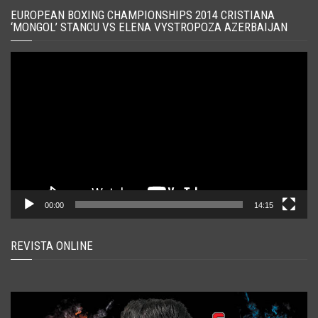
EUROPEAN BOXING CHAMPIONSHIPS 2014 CRISTIANA
‘MONGOL’ STANCU VS ELENA VYSTROPOZA AZERBAIJAN
Player
video
00:00
14:15
REVISTA ONLINE