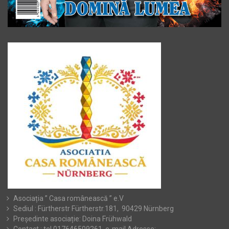
Asociația ” Casa românească ” e.V
Sediul : Fürtherstr Fürtherstr.181, 90429 Nürnberg
Președinte asociație: Doina Frühwald
Contact : tel.017646509261, e-mail Adresse: