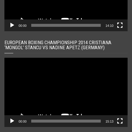
00:00
14:10
EUROPEAN BOXING CHAMPIONSHIP 2014 CRISTIANA
‘MONGOL’ STANCU VS NADINE APETZ (GERMANY)
Player
video
00:00
15:13