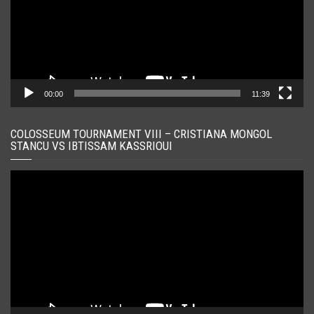
00:00
11:39
COLOSSEUM TOURNAMENT VIII – CRISTIANA MONGOL
STANCU VS IBTISSAM KASSRIOUI
Player
video