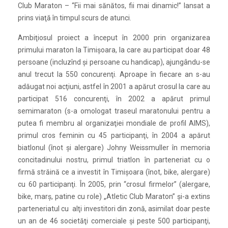
Club Maraton – “Fii mai sănătos, fii mai dinamic!” lansat a
prins viaţă în timpul scurs de atunci.
Ambiţiosul proiect a început în 2000 prin organizarea
primului maraton la Timişoara, la care au participat doar 48
persoane (incluzînd şi persoane cu handicap), ajungându-se
anul trecut la 550 concurenţi. Aproape în fiecare an s-au
adăugat noi acţiuni, astfel în 2001 a apărut crosul la care au
participat 516 concurenţi, în 2002 a apărut primul
semimaraton (s-a omologat traseul maratonului pentru a
putea fi membru al organizaţiei mondiale de profil AIMS),
primul cros feminin cu 45 participanţi, în 2004 a apărut
biatlonul (înot şi alergare) Johny Weissmuller în memoria
concitadinului nostru, primul triatlon în parteneriat cu o
firmă străină ce a investit în Timişoara (înot, bike, alergare)
cu 60 participanţi. În 2005, prin “crosul firmelor” (alergare,
bike, marş, patine cu role) „Atletic Club Maraton” şi-a extins
parteneriatul cu alţi investitori din zonă, asimilat doar peste
un an de 46 societăţi comerciale şi peste 500 participanţi,