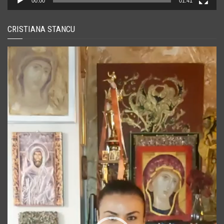
00:00
01:41
CRISTIANA STANCU
Player
video