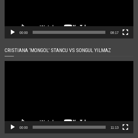
00:00
08:17
CRISTIANA ‘MONGOL’ STANCU VS SONGUL YILMAZ
Player
video
00:00
11:13