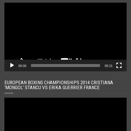
Player
video
00:00
05:21
EUROPEAN BOXING CHAMPIONSHIPS 2014 CRISTIANA
‘MONGOL’ STANCU VS ERIKA GUERRIER FRANCE
Player
video