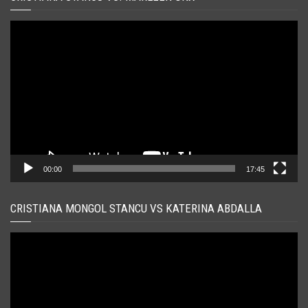
Player
video
00:00
17:45
CRISTIANA MONGOL STANCU VS KATERINA ABDALLA
Player
video