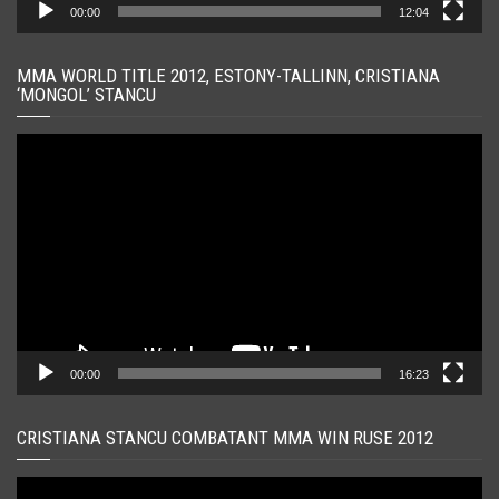
00:00
12:04
MMA WORLD TITLE 2012, ESTONY-TALLINN, CRISTIANA
‘MONGOL’ STANCU
Player
video
00:00
16:23
CRISTIANA STANCU COMBATANT MMA WIN RUSE 2012
Player