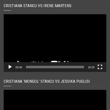
CRISTIANA STANCU VS IRENE MARTENS
Player
video
00:00
18:25
CRISTIANA ‘MONGOL’ STANCU VS JESSIKA PUGLISI
Player
video