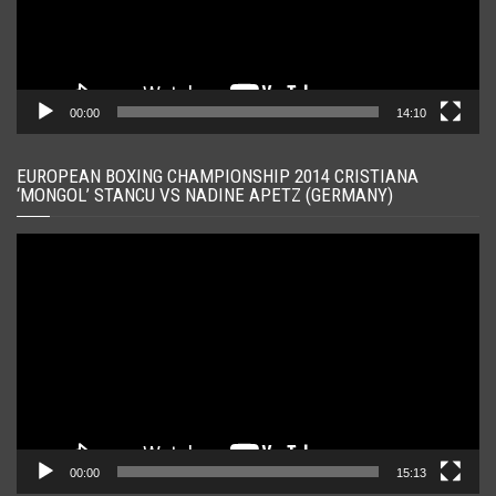
00:00
14:10
EUROPEAN BOXING CHAMPIONSHIP 2014 CRISTIANA
‘MONGOL’ STANCU VS NADINE APETZ (GERMANY)
Player
video
00:00
15:13