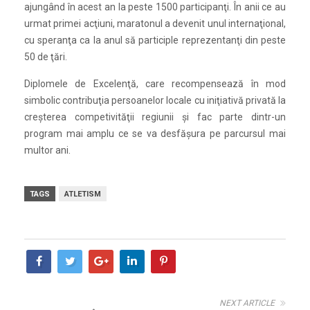
ajungând în acest an la peste 1500 participanţi. În anii ce au
urmat primei acţiuni, maratonul a devenit unul internaţional,
cu speranţa ca la anul să participle reprezentanţi din peste
50 de ţări.
Diplomele de Excelenţă, care recompensează în mod
simbolic contribuţia persoanelor locale cu iniţiativă privată la
creşterea competivităţii regiunii și fac parte dintr-un
program mai amplu ce se va desfăşura pe parcursul mai
multor ani.
TAGS
ATLETISM
NEXT ARTICLE