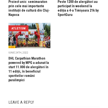
Proiect unic: semimaraton
Peste 1200 de alergători au
prin cele mai importante
participat în weekend la
instituții de cultură din Cluj-
ediția a 4-a Timișoara 21k by
Napoca
SportGuru
ATLETISM
IUNIE 24TH, 2022
DHL Carpathian Marathon
powered by MPG a adunat la
start 11.000 de alergători în
11 ediții, în beneficiul
sportivilor români
paralimpici
LEAVE A REPLY