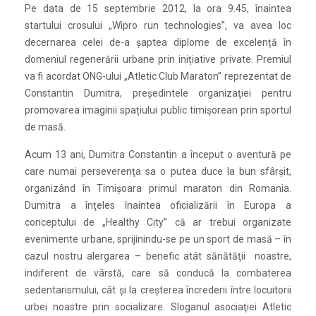
Pe data de 15 septembrie 2012, la ora 9.45, înaintea
startului crosului „Wipro run technologies”, va avea loc
decernarea celei de-a șaptea diplome de excelență în
domeniul regenerării urbane prin inițiative private. Premiul
va fi acordat ONG-ului „Atletic Club Maraton” reprezentat de
Constantin Dumitra, preşedintele organizaţiei pentru
promovarea imaginii spațiului public timișorean prin sportul
de masă.
Acum 13 ani, Dumitra Constantin a început o aventură pe
care numai perseverenţa sa o putea duce la bun sfârşit,
organizând în Timişoara primul maraton din Romania.
Dumitra a înţeles înaintea oficializării în Europa a
conceptului de „Healthy City” că ar trebui organizate
evenimente urbane, sprijinindu-se pe un sport de masă – în
cazul nostru alergarea – benefic atât sănătăţii noastre,
indiferent de vârstă, care să conducă la combaterea
sedentarismului, cât şi la creşterea încrederii între locuitorii
urbei noastre prin socializare. Sloganul asociaţiei Atletic