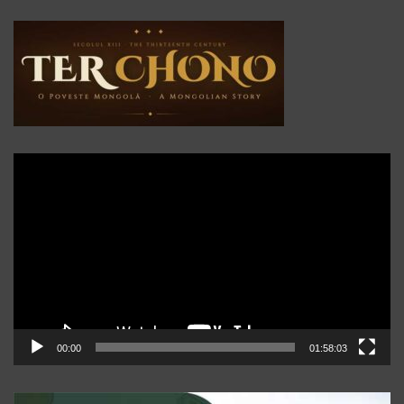
Player
video
00:00
01:58:03