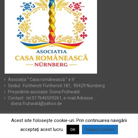
Asociația ” Casa românească ” e.V
Sediul : Fürtherstr Fürtherstr.181, 90429 Nürnberg
Președinte asociație: Doina Frühwald
Contact : tel.017646509261, e-mail Adresse:
doina.fruhwald@yahoo.de
Acest site foloseşte cookie-uri. Prin continuarea navigării
acceptaţi acest lucru.
OK
Despre Cookies