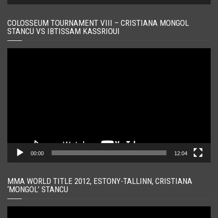
COLOSSEUM TOURNAMENT VIII – CRISTIANA MONGOL
STANCU VS IBTISSAM KASSRIOUI
Player
video
00:00
12:04
MMA WORLD TITLE 2012, ESTONY-TALLINN, CRISTIANA
‘MONGOL’ STANCU
Player