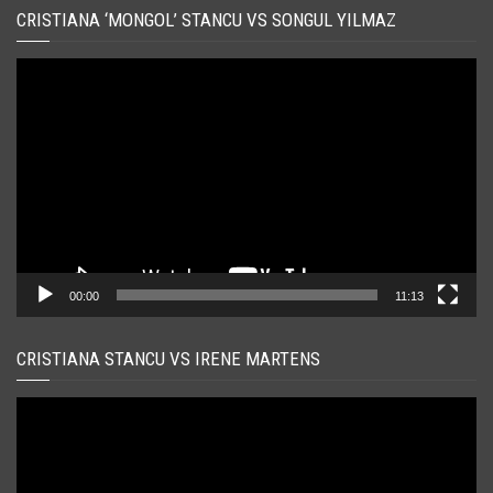
CRISTIANA ‘MONGOL’ STANCU VS SONGUL YILMAZ
Player
video
00:00
11:13
CRISTIANA STANCU VS IRENE MARTENS
Player
video