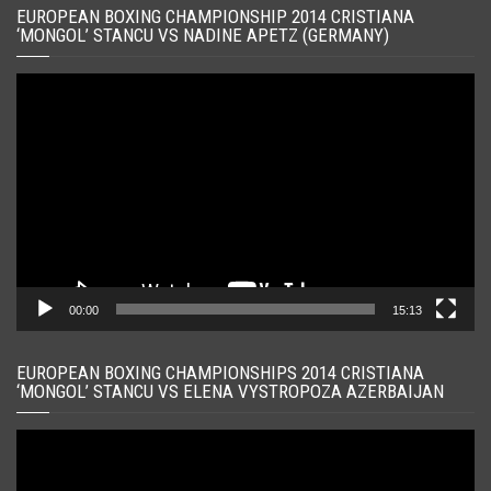
EUROPEAN BOXING CHAMPIONSHIP 2014 CRISTIANA
‘MONGOL’ STANCU VS NADINE APETZ (GERMANY)
Player
video
00:00
15:13
EUROPEAN BOXING CHAMPIONSHIPS 2014 CRISTIANA
‘MONGOL’ STANCU VS ELENA VYSTROPOZA AZERBAIJAN
Player
video