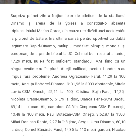
Surpriza primei zile a Naționalelor de atletism de la stadionul
Dinamo și arena de la Șosea a constituit-o absența
triplusaltistului Marian Oprea, din cauza recidivării unei accidentări
la piciorul de bătaie. Era ultima șansă pentru sportivul cu dublă
legitimare Rapid-Dinamo, multiplu medaliat olimpic, mondial și
european, de a prinde biletul la JO. Cel mai bun rezultat anterior,
17,29 metri, nu i-a fost suficient, standardul IAAF fiind cu un
singur centimetru în plus! Atleții calificați pentru Londra s-au
impus fără probleme: Andreea Ogrăzeanu- Farul, 11,29 la 100
metri, Ancuța Bobocel-Dinamo, 9: 31,95 la 3000 obstacole, Mirela
Lavric-CSM Onești, 52,11 la 400, Cristina Bujin-Farul, 14,25,
Nicoleta Grasu-Dinamo, 61,79 la disc, Bianca Perie-SCM Bacău,
69,14 la ciocan. Alți campioni Cătălin Cîmpeanu-CSM București,
10,48 la 100 metri, Raul Botezan-CSM Onești, 3:52,87 la 1500,
Mihai Donisan-Rapid, 2,27 la înălțime, Sergiu Ursu-Dinamo, 60,10
la disc, Cornel Bănănău-Farul, 14,35 la 110 metri garduri, Nicolae