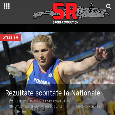
ATLETISM
Rezultate scontate la Naționale
IULIE 6TH, 2012
SPORT REVOLUTION
ATLETISM
,
SPORTURI INDIVIDUALE
0 COMMENTS
303