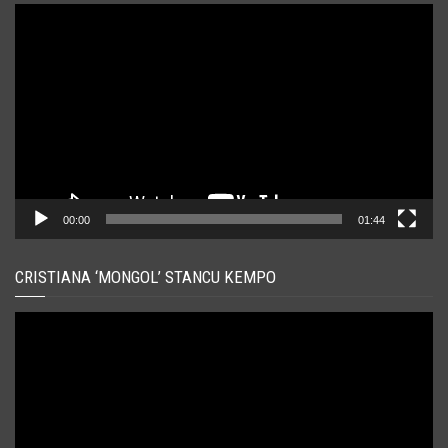
Player
video
00:00
01:44
CRISTIANA ‘MONGOL’ STANCU KEMPO
Player
video