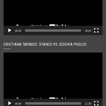
00:00
18:25
CRISTIANA ‘MONGOL’ STANCU VS JESSIKA PUGLISI
Player
video
00:00
11:39