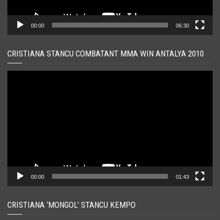
00:00
06:30
CRISTIANA STANCU COMBATANT MMA WIN ANTALYA 2010
Player
video
00:00
01:43
CRISTIANA ‘MONGOL’ STANCU KEMPO