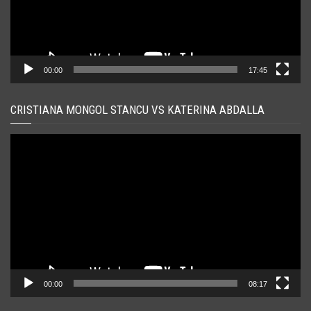
00:00
17:45
CRISTIANA MONGOL STANCU VS KATERINA ABDALLA
Player
video
00:00
08:17