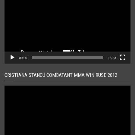
video
00:00
16:23
CRISTIANA STANCU COMBATANT MMA WIN RUSE 2012
Player
video