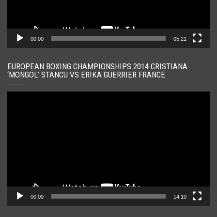
00:00
05:21
EUROPEAN BOXING CHAMPIONSHIPS 2014 CRISTIANA
‘MONGOL’ STANCU VS ERIKA GUERRIER FRANCE
Player
video
00:00
14:10