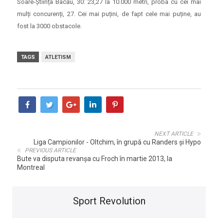
Soare-Știința Bacău, 30: 23,27 la 10.000 metri, proba cu cei mai
mulți concurenți, 27. Cei mai puțini, de fapt cele mai puține, au
fost la 3000 obstacole.
TAGS
ATLETISM
NEXT ARTICLE
Liga Campionilor - Oltchim, în grupă cu Randers şi Hypo
PREVIOUS ARTICLE
Bute va disputa revanşa cu Froch în martie 2013, la
Montreal
Sport Revolution