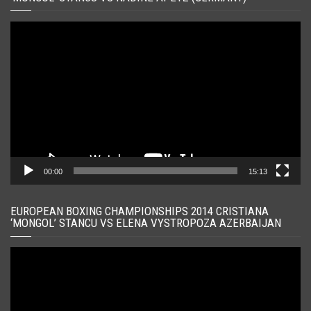
Player
video
00:00
15:13
EUROPEAN BOXING CHAMPIONSHIPS 2014 CRISTIANA
‘MONGOL’ STANCU VS ELENA VYSTROPOZA AZERBAIJAN
Player
video