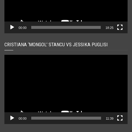
00:00
18:25
CRISTIANA ‘MONGOL’ STANCU VS JESSIKA PUGLISI
Player
video
00:00
11:39