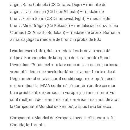
argint; Baba Gabriela (CS Cetatea Dojo) – medalie de
argint; Liviu Ionescu (CS Lupii Albastri) – medalie de
bronz; Florea Sorin (CS Dinamovisti Fight) – medalie de
bronz; Mirel Drăgan (CS Kokusai) – medalie de bronz; Tolea
Ciumac (CS Amatto Budokan) – medalie de bronz. România
a mai câştigat o medalie de bronz în proba de BJJ.
Liviu Ionescu (foto), dublu medaliat cu bronz la această
ediţie a Europenelor de kempo, a declarat pentru Sport
Revolution: “A fost cel mai tare concurs la care am participat
vreodată, deoarece nivelul luptătorilor a fost foarte ridicat.
Regulamentul ne-a asigurat condiţii sigure de luptă. Locul
doi pe naţiuni la MMA confirmă că suntem printre cei mai
buni practicanţi de kempo din Europa şi chiar din lume. Eu
sunt mulţumit de ce am realizat, dar vreau mai mult de atât
la Campionatul Mondial de kempo”, a spus Liviu Ionescu.
Campionatul Mondial de Kempo va avea loc în luna iulie în
Canada, la Toronto.