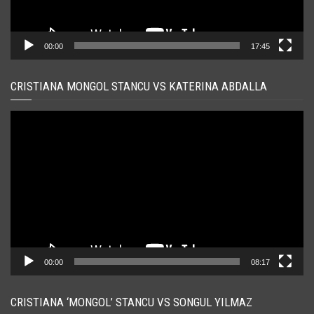
00:00
17:45
CRISTIANA MONGOL STANCU VS KATERINA ABDALLA
Player
video
00:00
08:17
CRISTIANA ‘MONGOL’ STANCU VS SONGUL YILMAZ