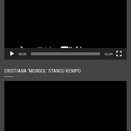
00:00
01:44
CRISTIANA ‘MONGOL’ STANCU KEMPO
Player
video