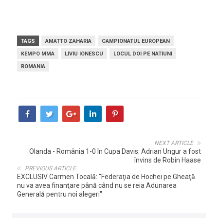
TAGS
AMATTO ZAHARIA
CAMPIONATUL EUROPEAN
KEMPO MMA
LIVIU IONESCU
LOCUL DOI PE NATIUNI
ROMANIA
NEXT ARTICLE
Olanda - România 1-0 în Cupa Davis: Adrian Ungur a fost
învins de Robin Haase
PREVIOUS ARTICLE
EXCLUSIV Carmen Tocală: "Federaţia de Hochei pe Gheaţă
nu va avea finanţare până când nu se reia Adunarea
Generală pentru noi alegeri"