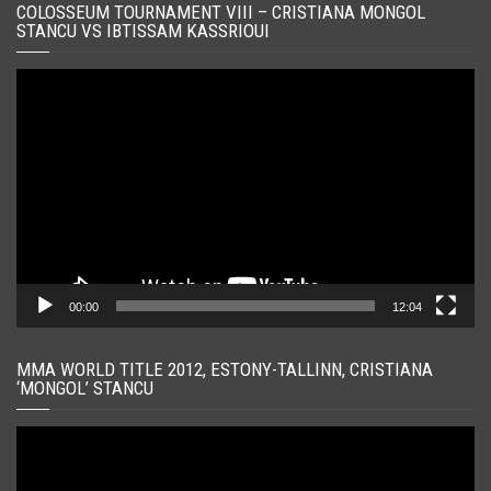
COLOSSEUM TOURNAMENT VIII – CRISTIANA MONGOL
STANCU VS IBTISSAM KASSRIOUI
Player
video
00:00
12:04
MMA WORLD TITLE 2012, ESTONY-TALLINN, CRISTIANA
‘MONGOL’ STANCU
Player
video