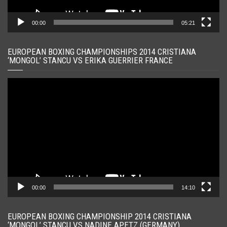
00:00
05:21
EUROPEAN BOXING CHAMPIONSHIPS 2014 CRISTIANA
‘MONGOL’ STANCU VS ERIKA GUERRIER FRANCE
Player
video
00:00
14:10
EUROPEAN BOXING CHAMPIONSHIP 2014 CRISTIANA
‘MONGOL’ STANCU VS NADINE APETZ (GERMANY)