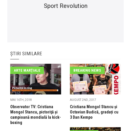
Sport Revolution
ȘTIRI SIMILARE
ARTE MARŢIALE
BREAKING NEWS
MAI 16TH, 2018
AUGUST 2ND, 2017
Observator TV: Cristiana
Cristiana Mongol Stancu și
Mongol Stancu, pictoriţă şi
Octavian Budică, gradați cu
campioană mondială la kick-
3 Dan Kempo
boxing