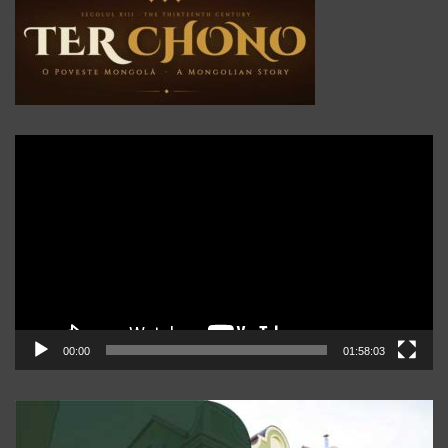
Player
video
00:00
01:58:03