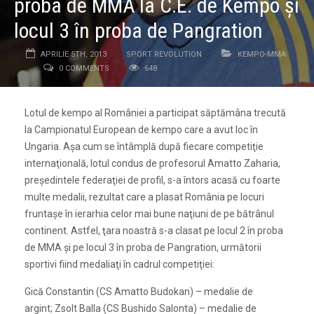
proba de MMA la C.E. de Kempo şi
locul 3 în proba de Pangration
APRILIE 5TH, 2013
SPORT REVOLUTION
KEMPO-MMA
0 COMMENTS
648
Lotul de kempo al României a participat săptămâna trecută
la Campionatul European de kempo care a avut loc în
Ungaria. Aşa cum se întâmplă după fiecare competiţie
internaţională, lotul condus de profesorul Amatto Zaharia,
preşedintele federaţiei de profil, s-a întors acasă cu foarte
multe medalii, rezultat care a plasat România pe locuri
fruntaşe în ierarhia celor mai bune naţiuni de pe bătrânul
continent. Astfel, ţara noastră s-a clasat pe locul 2 în proba
de MMA şi pe locul 3 în proba de Pangration, următorii
sportivi fiind medaliaţi în cadrul competiţiei:
Gică Constantin (CS Amatto Budokan) – medalie de
argint; Zsolt Balla (CS Bushido Salonta) – medalie de