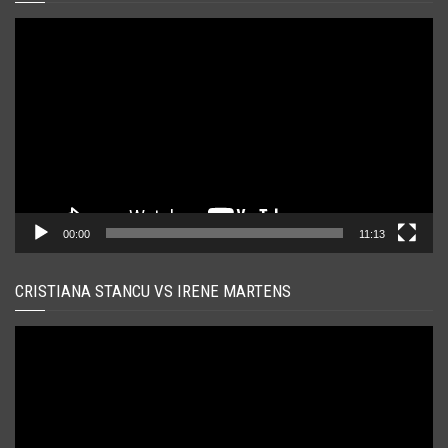
Player
video
00:00
11:13
CRISTIANA STANCU VS IRENE MARTENS
Player
video