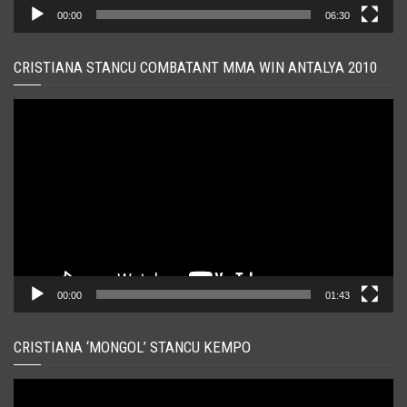
00:00
06:30
CRISTIANA STANCU COMBATANT MMA WIN ANTALYA 2010
Player
video
00:00
01:43
CRISTIANA ‘MONGOL’ STANCU KEMPO
Player
video