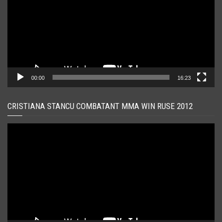
00:00
16:23
CRISTIANA STANCU COMBATANT MMA WIN RUSE 2012
Player
video