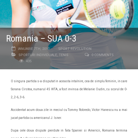
Romania – SUA 0-3
IANUARIE 7TH, 2010
SPORT REVOLUTION
SPORTURI INDIVIDUALE
,
TENIS
0 COMMENTS
435
O singura partida s-a disputat in aceasta intalnire, cea de simplu feminin, in care
Sorana Cirstea, numarul 45 WTA, a fost invinsa de Melanie Oudin, cu scorul de 0-
2, 2-6, 3-6.
Accidentat acum doua zile in meciul cu Tommy Robredo, Victor Hanescu nu a mai
jucat partida cu americanul J. Isner.
Dupa cele doua dispute pierdute in fata Spaniei si Americii, Romania termina