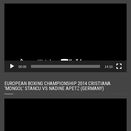
Player
video
00:00
14:10
EUROPEAN BOXING CHAMPIONSHIP 2014 CRISTIANA
‘MONGOL’ STANCU VS NADINE APETZ (GERMANY)
Player
video