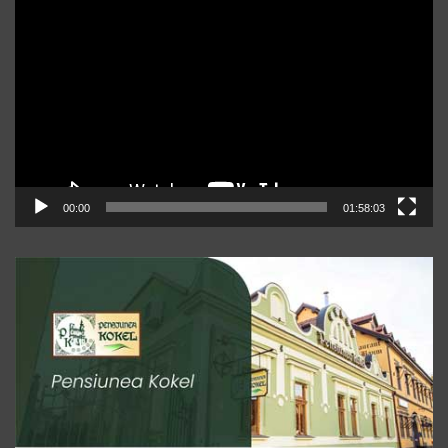
Player
video
00:00
01:58:03