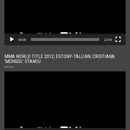
00:00
12:04
MMA WORLD TITLE 2012, ESTONY-TALLINN, CRISTIANA
‘MONGOL’ STANCU
Player
video