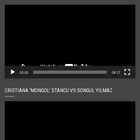
Player
video
00:00
08:17
CRISTIANA ‘MONGOL’ STANCU VS SONGUL YILMAZ
Player
video