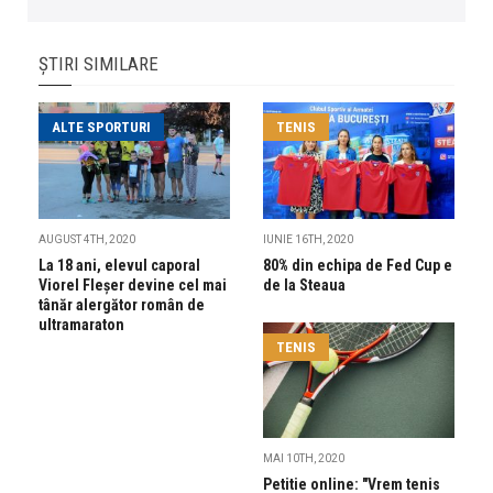
ȘTIRI SIMILARE
ALTE SPORTURI
TENIS
AUGUST 4TH, 2020
IUNIE 16TH, 2020
La 18 ani, elevul caporal
80% din echipa de Fed Cup e
Viorel Fleșer devine cel mai
de la Steaua
tânăr alergător român de
ultramaraton
TENIS
MAI 10TH, 2020
Petitie online: "Vrem tenis