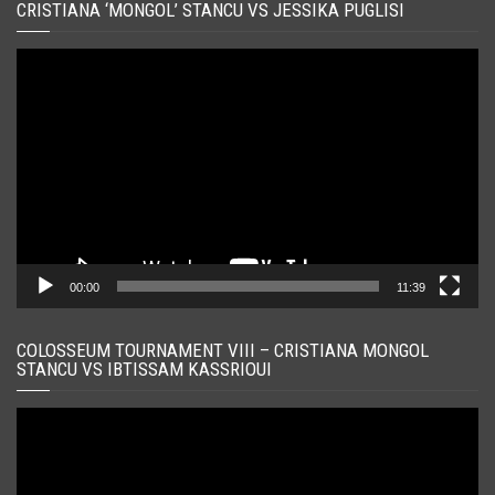
CRISTIANA ‘MONGOL’ STANCU VS JESSIKA PUGLISI
Player
video
00:00
11:39
COLOSSEUM TOURNAMENT VIII – CRISTIANA MONGOL
STANCU VS IBTISSAM KASSRIOUI
Player
video