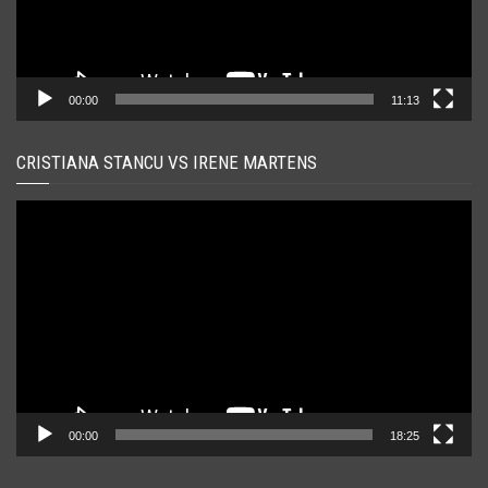
00:00
11:13
CRISTIANA STANCU VS IRENE MARTENS
Player
video
00:00
18:25