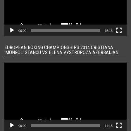
00:00
15:13
EUROPEAN BOXING CHAMPIONSHIPS 2014 CRISTIANA
‘MONGOL’ STANCU VS ELENA VYSTROPOZA AZERBAIJAN
Player
video
00:00
14:15