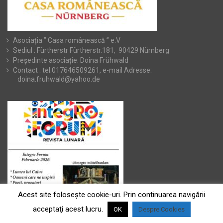
Asociația ” Casa românească ” e.V
Sediul : Fürtherstr Fürtherstr.181, 90429 Nürnberg
Președinte asociație: Doina Frühwald
Contact : tel.017646509261, e-mail Adresse:
doina.fruhwald@yahoo.de
Acest site foloseşte cookie-uri. Prin continuarea navigării
acceptaţi acest lucru.
OK
Despre Cookies