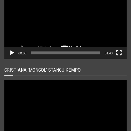
00:00
01:43
CRISTIANA ‘MONGOL’ STANCU KEMPO
Player
video