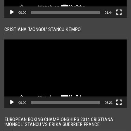
00:00
01:44
CRISTIANA ‘MONGOL’ STANCU KEMPO
Player
video
00:00
05:21
EUROPEAN BOXING CHAMPIONSHIPS 2014 CRISTIANA
‘MONGOL’ STANCU VS ERIKA GUERRIER FRANCE