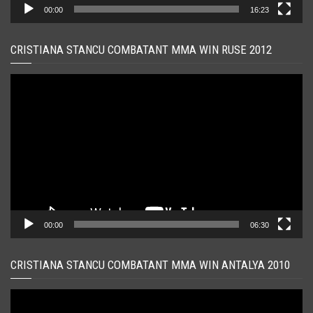
00:00
16:23
CRISTIANA STANCU COMBATANT MMA WIN RUSE 2012
Player
video
00:00
06:30
CRISTIANA STANCU COMBATANT MMA WIN ANTALYA 2010
Player
video