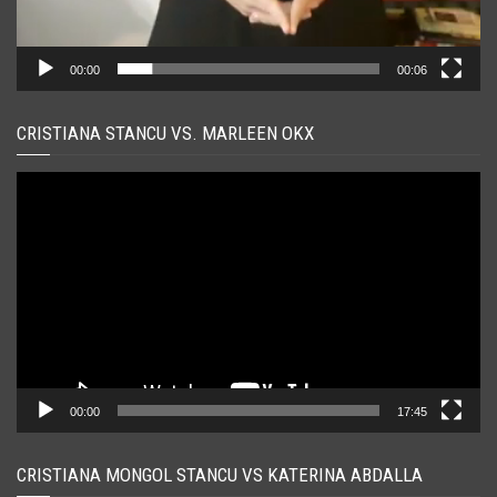
00:00
00:06
CRISTIANA STANCU VS. MARLEEN OKX
Player
video
00:00
17:45
CRISTIANA MONGOL STANCU VS KATERINA ABDALLA