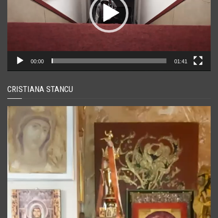
00:00
01:41
CRISTIANA STANCU
Player
video