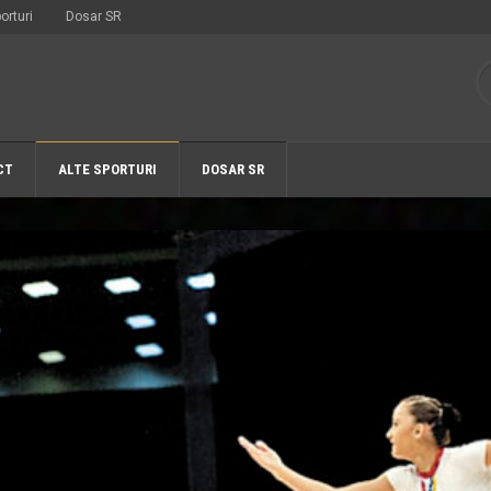
orturi
Dosar SR
CT
ALTE SPORTURI
DOSAR SR