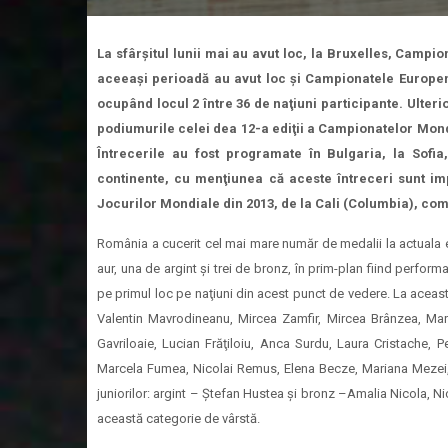
La sfârşitul lunii mai au avut loc, la Bruxelles, Campi
aceeaşi perioadă au avut loc şi Campionatele Europene,
ocupând locul 2 între 36 de naţiuni participante. Ulterio
podiumurile celei dea 12-a ediţii a Campionatelor Mondia
Întrecerile au fost programate în Bulgaria, la Sofi
continente, cu menţiunea că aceste întreceri sunt im
Jocurilor Mondiale din 2013, de la Cali (Columbia), co
România a cucerit cel mai mare număr de medalii la actuala e
aur, una de argint şi trei de bronz, în prim-plan fiind perfor
pe primul loc pe naţiuni din acest punct de vedere. La aceast
Valentin Mavrodineanu, Mircea Zamfir, Mircea Brânzea, Mar
Gavriloaie, Lucian Frăţiloiu, Anca Surdu, Laura Cristache, Pe
Marcela Fumea, Nicolai Remus, Elena Becze, Mariana Mezei, I
juniorilor: argint – Ştefan Hustea şi bronz –Amalia Nicola, Ni
această categorie de vârstă.