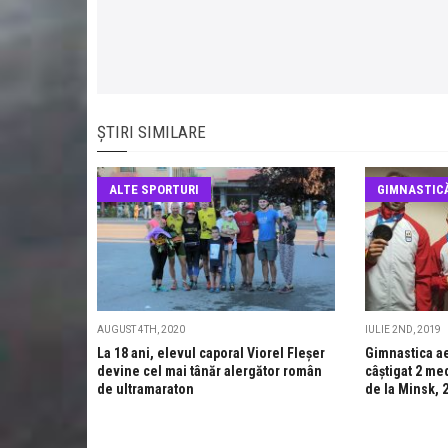
ȘTIRI SIMILARE
ALTE SPORTURI
GIMNASTIC
AUGUST 4TH, 2020
IULIE 2ND, 2019
La 18 ani, elevul caporal Viorel Fleșer
Gimnastica a
devine cel mai tânăr alergător român
câștigat 2 me
de ultramaraton
de la Minsk, 