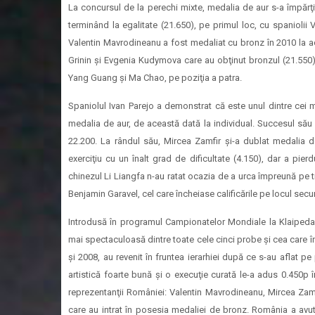
La concursul de la perechi mixte, medalia de aur s-a împărţi
terminând la egalitate (21.650), pe primul loc, cu spaniolii
Valentin Mavrodineanu a fost medaliat cu bronz în 2010 la ac
Grinin şi Evgenia Kudymova care au obţinut bronzul (21.550), d
Yang Guang şi Ma Chao, pe poziţia a patra.
Spaniolul Ivan Parejo a demonstrat că este unul dintre cei
medalia de aur, de această dată la individual. Succesul său a
22.200. La rândul său, Mircea Zamfir şi-a dublat medalia
exerciţiu cu un înalt grad de dificultate (4.150), dar a pier
chinezul Li Liangfa n-au ratat ocazia de a urca împreună pe t
Benjamin Garavel, cel care încheiase calificările pe locul secu
Introdusă în programul Campionatelor Mondiale la Klaipeda 
mai spectaculoasă dintre toate cele cinci probe şi cea care î
şi 2008, au revenit în fruntea ierarhiei după ce s-au aflat p
artistică foarte bună şi o execuţie curată le-a adus 0.450p î
reprezentanţii României: Valentin Mavrodineanu, Mircea Zamf
care au intrat în posesia medaliei de bronz. România a avut 