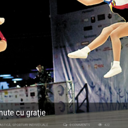
nute cu graţie
ASTICĂ
,
SPORTURI INDIVIDUALE
0 COMMENTS
422