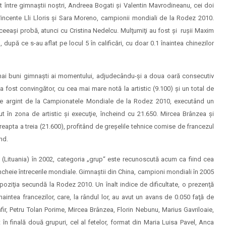
t între gimnaştii noştri, Andreea Bogati şi Valentin Mavrodineanu, cei doi
 Vincente Lli Lloris şi Sara Moreno, campionii mondiali de la Rodez 2010.
eeaşi probă, atunci cu Cristina Nedelcu. Mulţumiţi au fost şi ruşii Maxim
upă ce s-au aflat pe locul 5 în calificări, cu doar 0.1 înaintea chinezilor
 mai buni gimnaşti ai momentului, adjudecându-şi a doua oară consecutiv
 fost convingător, cu cea mai mare notă la artistic (9.100) şi un total de
 de argint de la Campionatele Mondiale de la Rodez 2010, executând un
dut în zona de artistic şi execuţie, încheind cu 21.650. Mircea Brânzea şi
reapta a treia (21.600), profitând de greşelile tehnice comise de francezul
nd.
(Lituania) în 2002, categoria „grup“ este recunoscută acum ca fiind cea
ncheie întrecerile mondiale. Gimnaştii din China, campioni mondiali în 2005
e poziţia secundă la Rodez 2010. Un înalt indice de dificultate, o prezenţă
naintea francezilor, care, la rândul lor, au avut un avans de 0.050 faţă de
ir, Petru Tolan Porime, Mircea Brânzea, Florin Nebunu, Marius Gavriloaie,
în finală două grupuri, cel al fetelor, format din Maria Luisa Pavel, Anca