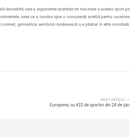
eră deosebită care a argumentat audienţa tot mai mare a acestui sport pe
 continentele, ceea ce a condus spre o concurenţă acerbă pentru cucerirea
est context, gimnastica aerobică românească s-a păstrat în elita mondială.
NEXT ARTICLE
Europene, cu 422 de sportivi din 24 de ţări