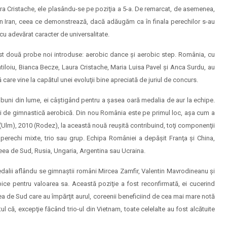
ra Cristache, ele plasându-se pe poziţia a 5-a. De remarcat, de asemenea,
 din Iran, ceea ce demonstrează, dacă adăugăm ca în finala perechilor s-au
cu adevărat caracter de universalitate.
fost două probe noi introduse: aerobic dance şi aerobic step. România, cu
tiloiu, Bianca Becze, Laura Cristache, Maria Luisa Pavel şi Anca Surdu, au
are vine la capătul unei evoluţii bine apreciată de juriul de concurs.
i buni din lume, ei câştigând pentru a şasea oară medalia de aur la echipe.
ti de gimnastică aerobică. Din nou România este pe primul loc, aşa cum a
 (Ulm), 2010 (Rodez), la această nouă reuşită contribuind, toţi componenţii
n), perechi mixte, trio sau grup. Echipa României a depăşit Franţa şi China,
eea de Sud, Rusia, Ungaria, Argentina sau Ucraina.
 medalii aflându se gimnaştii români Mircea Zamfir, Valentin Mavrodineanu şi
ice pentru valoarea sa. Această poziţie a fost reconfirmată, ei cucerind
ea de Sud care au împărţit aurul, coreenii beneficiind de cea mai mare notă
ul că, excepţie făcând trio-ul din Vietnam, toate celelalte au fost alcătuite