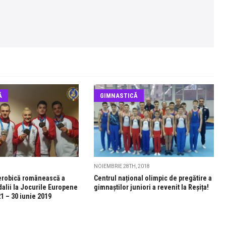
Ă
GIMNASTICĂ
NOIEMBRIE 28TH, 2018
erobică românească a
Centrul național olimpic de pregătire a
dalii la Jocurile Europene
gimnaștilor juniori a revenit la Reșița!
21 – 30 iunie 2019