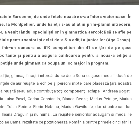
onatele Europene, de unde fetele noastre s-au întors victorioase. În
 la Montpellier, unde băieţii s-au aflat în prim-planul întrecerii,
r, a venit rândul specialiştilor în gimnastica aerobică să se afle pe
le pentru seniori şi celei de-a 5-a ediţii a juniorilor (Age Group).
a, într-un concurs cu 819 competitori din 41 de ţări de pe şase
portante şi pentru a asigura calificarea pentru a noua-a ediţie a
mpetiţie unde gimnastica ocupă un loc major în program.
diţie, gimnaştii noştri întorcându-se de la Sofia cu şase medalii: două de
manţele de aur reuşite la echipe şi perechi mixte, care plasează ţara noastră
ă reuşită şi-au adus contribuţia toţi componenţii echipei: Andreea Bogati,
ia Luisa Pavel, Corina Constantin, Bianca Becze, Marius Petruşe, Marius
tru Tolan Porime, Florin Nebunu, Marius Gavriloaie, dar şi antrenorii lor:
leana Drăgulin şi nu numai. La reuşitele seniorilor adăugăm şi medaliile
colae Barna, rezultate ce poziţionează România printre primele cinci ţări la