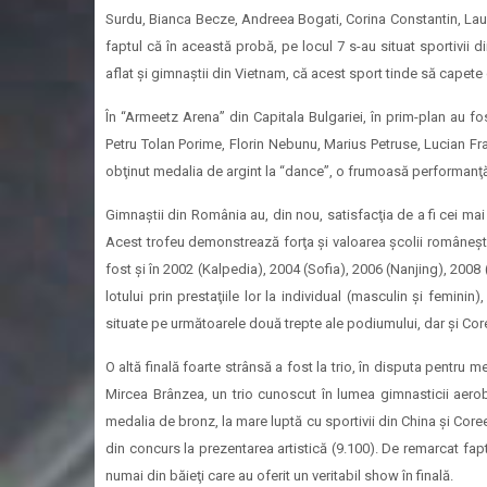
Surdu, Bianca Becze, Andreea Bogati, Corina Constantin, Lau
faptul că în această probă, pe locul 7 s-au situat sportivii
aflat şi gimnaştii din Vietnam, că acest sport tinde să capete 
În “Armeetz Arena” din Capitala Bulgariei, în prim-plan au 
Petru Tolan Porime, Florin Nebunu, Marius Petruse, Lucian Fra
obţinut medalia de argint la “dance”, o frumoasă performanţă c
Gimnaştii din România au, din nou, satisfacţia de a fi cei ma
Acest trofeu demonstrează forţa şi valoarea şcolii româneş
fost şi în 2002 (Kalpedia), 2004 (Sofia), 2006 (Nanjing), 2008
lotului prin prestaţiile lor la individual (masculin şi femini
situate pe următoarele două trepte ale podiumului, dar şi Cor
O altă finală foarte strânsă a fost la trio, în disputa pentru
Mircea Brânzea, un trio cunoscut în lumea gimnasticii aerob
medalia de bronz, la mare luptă cu sportivii din China şi Core
din concurs la prezentarea artistică (9.100). De remarcat fapt
numai din băieţi care au oferit un veritabil show în finală.