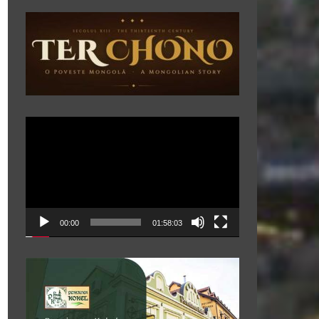
Player
video
00:00
01:58:03