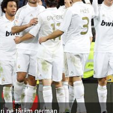
uri pe tărâm german