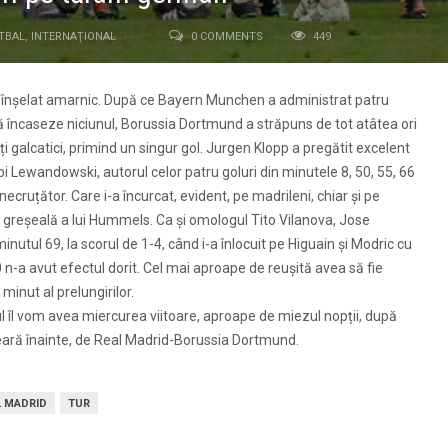
TBAL
,
INTERNAŢIONAL
0 COMMENTS
449
-a înșelat amarnic. După ce Bayern Munchen a administrat patru
 să încaseze niciunul, Borussia Dortmund a străpuns de tot atâtea ori
i galcatici, primind un singur gol. Jurgen Klopp a pregătit excelent
bi Lewandowski, autorul celor patru goluri din minutele 8, 50, 55, 66
ecruțător. Care i-a încurcat, evident, pe madrileni, chiar și pe
vă greșeală a lui Hummels. Ca și omologul Tito Vilanova, Jose
nutul 69, la scorul de 1-4, când i-a înlocuit pe Higuain și Modric cu
0 n-a avut efectul dorit. Cel mai aproape de reușită avea să fie
minut al prelungirilor.
îl vom avea miercurea viitoare, aproape de miezul nopții, după
ară înainte, de Real Madrid-Borussia Dortmund.
L MADRID
TUR