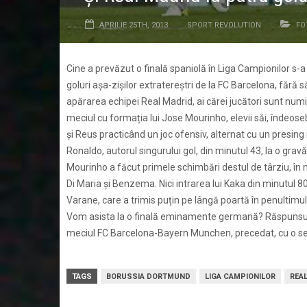
APRILIE 25TH, 2013
SPORT REVOLUTION
FO
Cine a prevăzut o finală spaniolă în Liga Campionilor s
goluri așa-zișilor extratereștri de la FC Barcelona, fără
apărarea echipei Real Madrid, ai cărei jucători sunt numiț
meciul cu formația lui Jose Mourinho, elevii săi, îndeose
și Reus practicând un joc ofensiv, alternat cu un presing n
Ronaldo, autorul singurului gol, din minutul 43, la o gra
Mourinho a făcut primele schimbări destul de târziu, în mi
Di Maria și Benzema. Nici intrarea lui Kaka din minutul 8
Varane, care a trimis puțin pe lângă poartă în penultimul 
Vom asista la o finală eminamente germană? Răspunsul 
meciul FC Barcelona-Bayern Munchen, precedat, cu o se
TAGS
BORUSSIA DORTMUND
LIGA CAMPIONILOR
REA