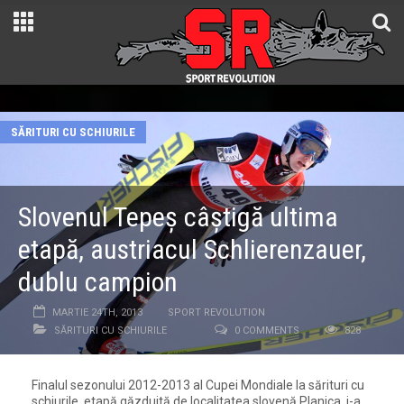
SĂRITURI CU SCHIURILE
Slovenul Tepeș câștigă ultima
etapă, austriacul Schlierenzauer,
dublu campion
MARTIE 24TH, 2013
SPORT REVOLUTION
SĂRITURI CU SCHIURILE
0 COMMENTS
828
Finalul sezonului 2012-2013 al Cupei Mondiale la sărituri cu
schiurile, etapă găzduită de localitatea slovenă Planica, i-a