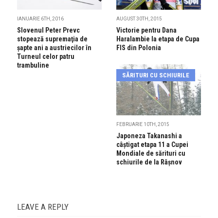
IANUARIE 6TH, 2016
AUGUST 30TH, 2015
Slovenul Peter Prevc
Victorie pentru Dana
stopează supremaţia de
Haralambie la etapa de Cupa
şapte ani a austriecilor în
FIS din Polonia
Turneul celor patru
trambuline
SĂRITURI CU SCHIURILE
FEBRUARIE 10TH, 2015
Japoneza Takanashi a
câștigat etapa 11 a Cupei
Mondiale de sărituri cu
schiurile de la Râșnov
LEAVE A REPLY