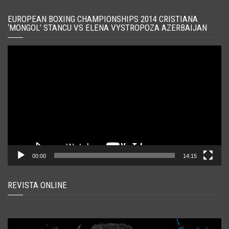
EUROPEAN BOXING CHAMPIONSHIPS 2014 CRISTIANA
‘MONGOL’ STANCU VS ELENA VYSTROPOZA AZERBAIJAN
Player
video
00:00
14:15
REVISTA ONLINE