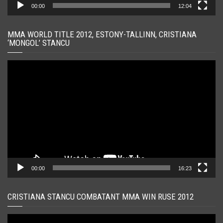
00:00
12:04
MMA WORLD TITLE 2012, ESTONY-TALLINN, CRISTIANA
‘MONGOL’ STANCU
Player
video
00:00
16:23
CRISTIANA STANCU COMBATANT MMA WIN RUSE 2012
Player