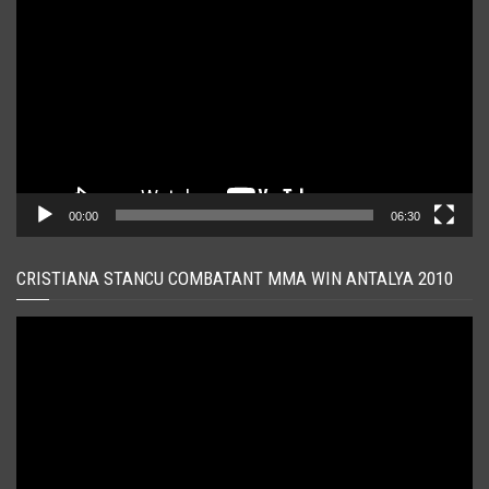
video
00:00
06:30
CRISTIANA STANCU COMBATANT MMA WIN ANTALYA 2010
Player
video