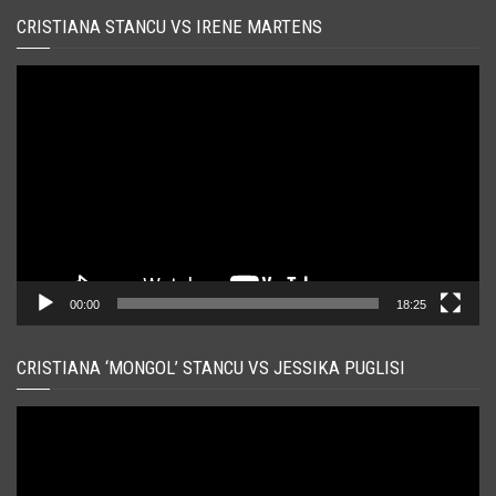
CRISTIANA STANCU VS IRENE MARTENS
Player
video
00:00
18:25
CRISTIANA ‘MONGOL’ STANCU VS JESSIKA PUGLISI
Player
video