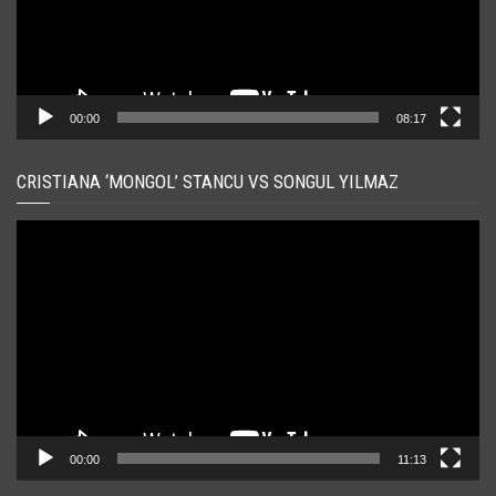
00:00
08:17
CRISTIANA ‘MONGOL’ STANCU VS SONGUL YILMAZ
Player
video
00:00
11:13