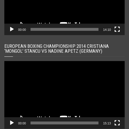
00:00
14:10
EUROPEAN BOXING CHAMPIONSHIP 2014 CRISTIANA
‘MONGOL’ STANCU VS NADINE APETZ (GERMANY)
Player
video
00:00
15:13