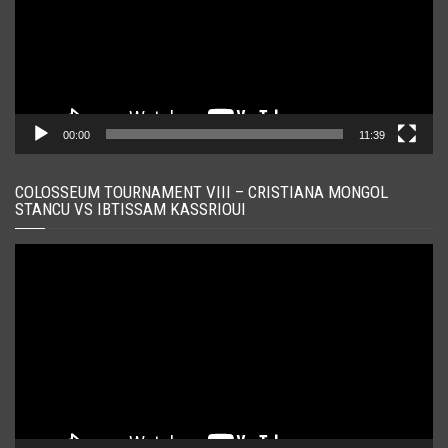
00:00
11:39
COLOSSEUM TOURNAMENT VIII – CRISTIANA MONGOL
STANCU VS IBTISSAM KASSRIOUI
Player
video