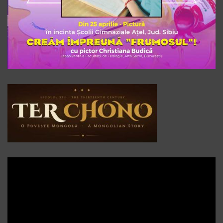
Player
video