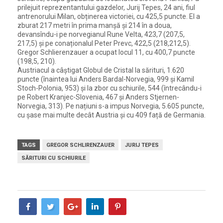
prilejuit reprezentantului gazdelor, Jurij Tepes, 24 ani, fiul
antrenorului Milan, obținerea victoriei, cu 425,5 puncte. El a
zburat 217 metri în prima manșă și 214 în a doua,
devansîndu-i pe norvegianul Rune Velta, 423,7 (207,5,
217,5) și pe conaționalul Peter Prevc, 422,5 (218,212,5).
Gregor Schlierenzauer a ocupat locul 11, cu 400,7 puncte
(198,5, 210).
Austriacul a câștigat Globul de Cristal la sărituri, 1.620
puncte (înaintea lui Anders Bardal-Norvegia, 999 și Kamil
Stoch-Polonia, 953) și la zbor cu schiurile, 544 (întrecându-i
pe Robert Kranjec-Slovenia, 467 și Anders Stjernen-
Norvegia, 313). Pe națiuni s-a impus Norvegia, 5.605 puncte,
cu șase mai multe decât Austria și cu 409 față de Germania.
TAGS
GREGOR SCHLIRENZAUER
JURIJ TEPES
SĂRITURI CU SCHIURILE