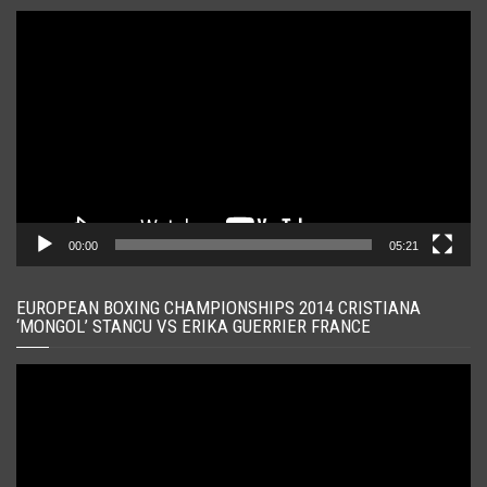
Player
video
00:00
05:21
EUROPEAN BOXING CHAMPIONSHIPS 2014 CRISTIANA
‘MONGOL’ STANCU VS ERIKA GUERRIER FRANCE
Player
video