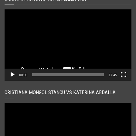
Player
video
00:00
17:45
CRISTIANA MONGOL STANCU VS KATERINA ABDALLA
Player
video