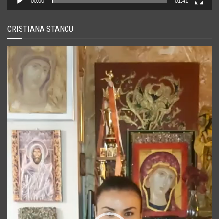
00:00
01:41
CRISTIANA STANCU
Player
video