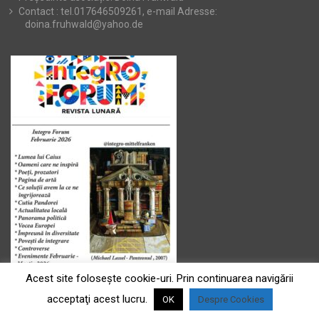
Contact : tel.017646509261, e-mail Adresse:
doina.fruhwald@yahoo.de
Acest site foloseşte cookie-uri. Prin continuarea navigării
acceptaţi acest lucru.
OK
Despre Cookies