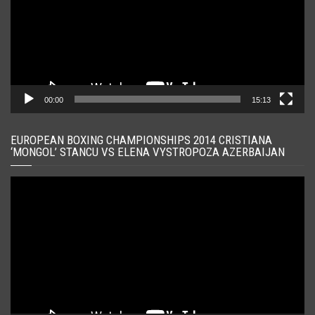
00:00
15:13
EUROPEAN BOXING CHAMPIONSHIPS 2014 CRISTIANA
‘MONGOL’ STANCU VS ELENA VYSTROPOZA AZERBAIJAN
Player
video