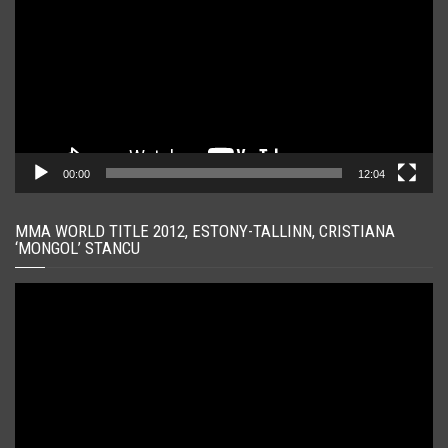
00:00
12:04
MMA WORLD TITLE 2012, ESTONY-TALLINN, CRISTIANA
‘MONGOL’ STANCU
Player
video