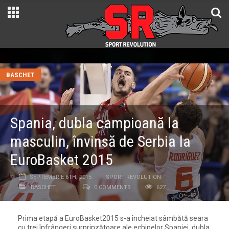
BASCHET
Spania, dubla campioană la
masculin, învinsă de Serbia la
EuroBasket 2015
SEPTEMBRIE 6TH, 2015
SPORT REVOLUTION
BASCHET
0 COMMENTS
627
Prima etapă a EuroBasket2015 s-a încheiat sâmbătă seara
cu trei înfrângeri surprinzătoare ale echipelor Spaniei, dubla