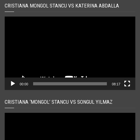
CRISTIANA MONGOL STANCU VS KATERINA ABDALLA
Player
video
00:00
08:17
CRISTIANA ‘MONGOL’ STANCU VS SONGUL YILMAZ
Player
video