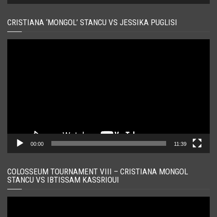
CRISTIANA ‘MONGOL’ STANCU VS JESSIKA PUGLISI
Player
video
00:00
11:39
COLOSSEUM TOURNAMENT VIII – CRISTIANA MONGOL
STANCU VS IBTISSAM KASSRIOUI
Player
video