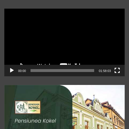
Player
video
00:00
01:58:03