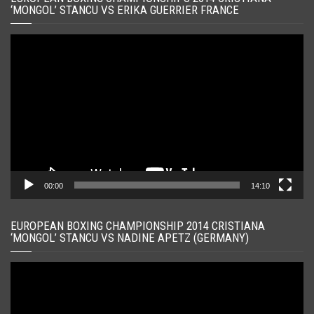
‘MONGOL’ STANCU VS ERIKA GUERRIER FRANCE
Player
video
00:00
14:10
EUROPEAN BOXING CHAMPIONSHIP 2014 CRISTIANA
‘MONGOL’ STANCU VS NADINE APETZ (GERMANY)
Player
video