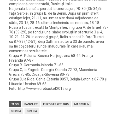
campioană continentală, Rusiei și Italiei.
Naționala iberică a pierdut la cinci coșuri, 70-80 (36-34) în
fața Serbiei, în grupa B, de la Berlin. După un prim sfert
câștigat lejer, 21-11, au urmat alte două adjudecate de
sârbi, 23-15, 28-16, ultimul încheindu-se nedecis, 18-18.
Rusia a fost întrecută la Montpellier, în grupa A, de Israel, 73-
76 (39-29), pe fondul unei slabe evoluții în sferturile 3 și 4,
10-21, 24-26. În aceeași grupă, Italia a cedat în fața Turciei
cu 87-89 (42-51), deși Gallinari, autor a 33 de puncte, avea
să fie coșgeterul rundei inaugurale. În care s-au mai
consemnat rezultatele:
Grupa A. Polonia-Bosnia-Herțegovina 68-64, Franța-
Finlanda 97-87
Grupa B. Germania-Islanda 71-65
Grupa C, la Zagreb. Georgia-Olanda 72-73, Macedonia-
Grecia 75-85, Croația-Slovenia 80-73
Grupa D, la Riga. Cehia-Estonia 8057, Belgia-Letonia 67-78 și
Lituania-Ucraina 69-68.
Foto: http://www.eurobasket2015.org
TAGS
BASCHET
EUROBASKET 2015
MASCULIN
SERBIA
SPANIA