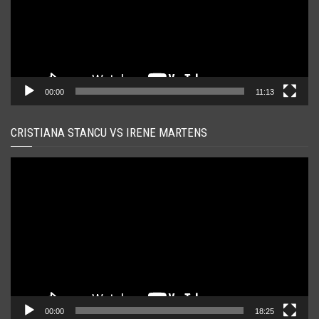
00:00
11:13
CRISTIANA STANCU VS IRENE MARTENS
Player
video
00:00
18:25