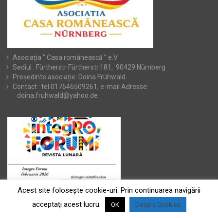
Asociația ” Casa românească ” e.V
Sediul : Fürtherstr Fürtherstr.181, 90429 Nürnberg
Președinte asociație: Doina Frühwald
Contact : tel.017646509261, e-mail Adresse:
doina.fruhwald@yahoo.de
Acest site foloseşte cookie-uri. Prin continuarea navigării
acceptaţi acest lucru.
OK
Despre Cookies