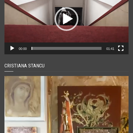
00:00
01:41
CRISTIANA STANCU
Player
video