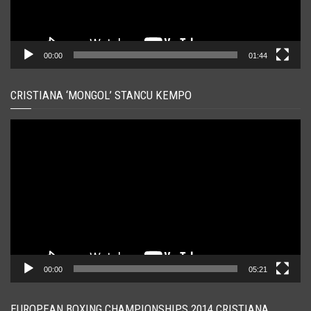
00:00
01:44
CRISTIANA ‘MONGOL’ STANCU KEMPO
Player
video
00:00
05:21
EUROPEAN BOXING CHAMPIONSHIPS 2014 CRISTIANA