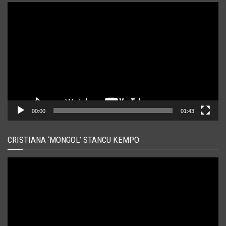
Player
video
00:00
01:43
CRISTIANA ‘MONGOL’ STANCU KEMPO
Player
video