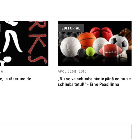
EDITORIAL
16
APRILIE 26TH, 2016
e, la răscruce de...
„Nu se va schimba nimic până ce nu se
schimbă totul!“ - Erno Paasilinna