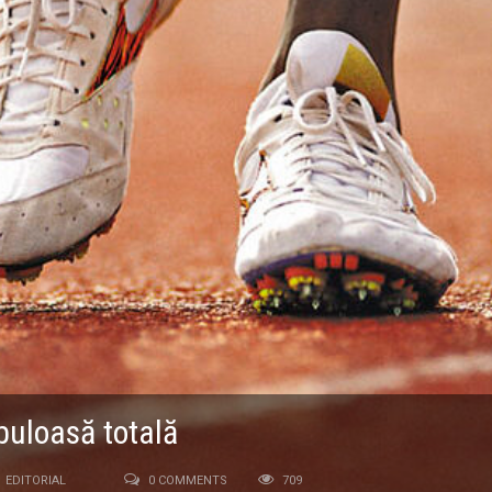
buloasă totală
EDITORIAL
0 COMMENTS
709