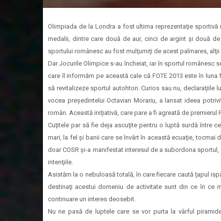
Olimpiada de la Londra a fost ultima reprezentaţie sportivă m
medalii, dintre care două de aur, cinci de argint şi două de
sportului românesc au fost mulţumiţi de acest palmares, alţii 
Dar Jocurile Olimpice s-au încheiat, iar în sportul românesc 
care îl informăm pe această cale că FOTE 2013 este în luna feb
să revitalizeze sportul autohton. Curios sau nu, declaraţiile 
vocea preşedintelui Octavian Morariu, a lansat ideea potrivi
român. Această iniţiativă, care pare a fi agreată de premierul 
Cuţitele par să fie deja ascuţite pentru o luptă surdă între c
mari, la fel şi banii care se învârt în această ecuaţie, tocmai 
doar COSR şi-a manifestat interesul de a subordona sportul, da
intenţiile.
Asistăm la o nebuloasă totală, în care fiecare caută ţapul isp
destinaţi acestui domeniu de activitate sunt din ce în ce m
continuare un interes deosebit.
Nu ne pasă de luptele care se vor purta la vârful piramid