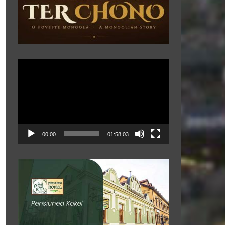
Player
video
00:00
01:58:03