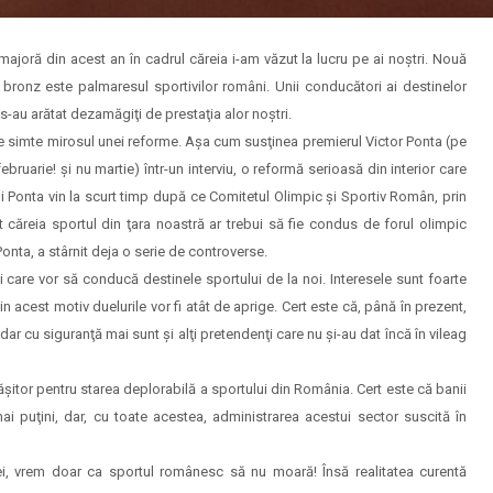
ajoră din acest an în cadrul căreia i-am văzut la lucru pe ai noştri. Nouă
 bronz este palmaresul sportivilor români. Unii conducători ai destinelor
s-au arătat dezamăgiţi de prestaţia alor noştri.
se simte mirosul unei reforme. Aşa cum susţinea premierul Victor Ponta (pe
ruarie! şi nu martie) într-un interviu, o reformă serioasă din interior care
lui Ponta vin la scurt timp după ce Comitetul Olimpic şi Sportiv Român, prin
t căreia sportul din ţara noastră ar trebui să fie condus de forul olimpic
Ponta, a stârnit deja o serie de controverse.
ei care vor să conducă destinele sportului de la noi. Interesele sunt foarte
din acest motiv duelurile vor fi atât de aprige. Cert este că, până în prezent,
r cu siguranţă mai sunt şi alţi pretendenţi care nu şi-au dat încă în vileag
ăşitor pentru starea deplorabilă a sportului din România. Cert este că banii
ai puţini, dar, cu toate acestea, administrarea acestui sector suscită în
ei, vrem doar ca sportul românesc să nu moară! Însă realitatea curentă