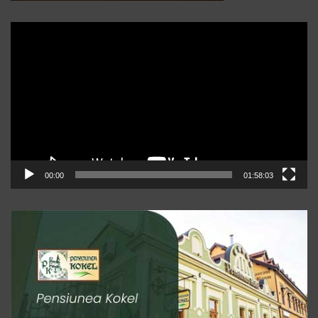
Player
video
00:00
01:58:03