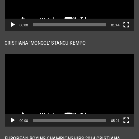
00:00
01:44
CRISTIANA ‘MONGOL’ STANCU KEMPO
Player
video
00:00
05:21
EUROPEAN BOXING CHAMPIONSHIPS 2014 CRISTIANA