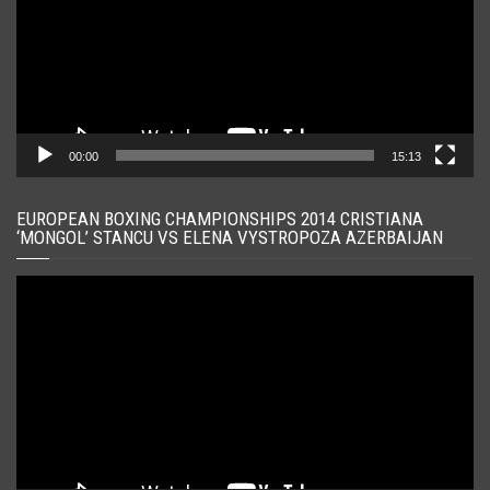
00:00
15:13
EUROPEAN BOXING CHAMPIONSHIPS 2014 CRISTIANA
‘MONGOL’ STANCU VS ELENA VYSTROPOZA AZERBAIJAN
Player
video