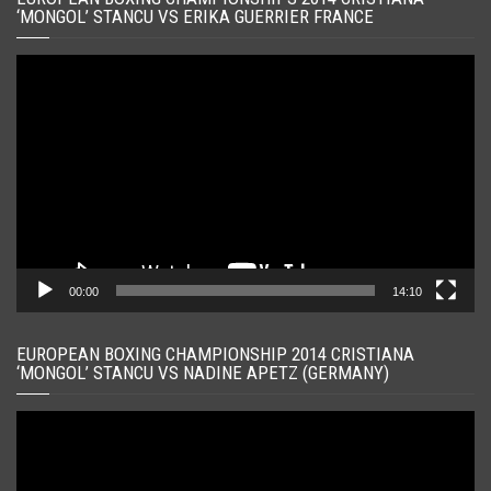
‘MONGOL’ STANCU VS ERIKA GUERRIER FRANCE
Player
video
00:00
14:10
EUROPEAN BOXING CHAMPIONSHIP 2014 CRISTIANA
‘MONGOL’ STANCU VS NADINE APETZ (GERMANY)
Player
video