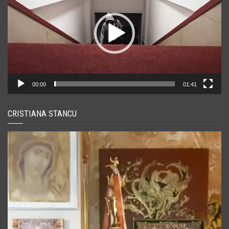
00:00
01:41
CRISTIANA STANCU
Player
video