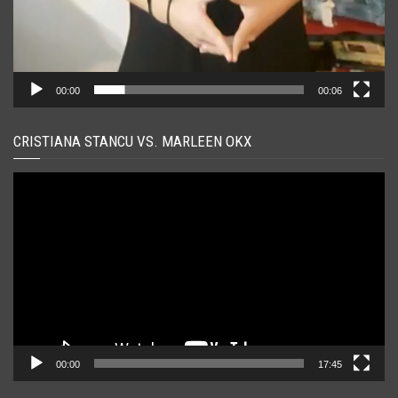
00:00
00:06
CRISTIANA STANCU VS. MARLEEN OKX
Player
video
00:00
17:45