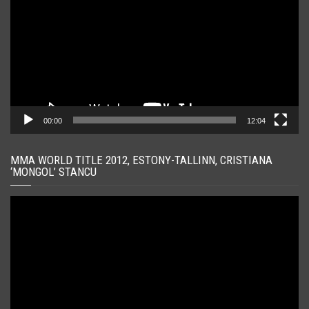
00:00
12:04
MMA WORLD TITLE 2012, ESTONY-TALLINN, CRISTIANA
‘MONGOL’ STANCU
Player
video