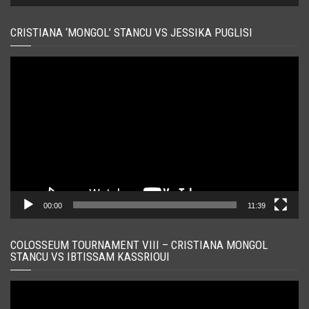
CRISTIANA ‘MONGOL’ STANCU VS JESSIKA PUGLISI
Player
video
00:00
11:39
COLOSSEUM TOURNAMENT VIII – CRISTIANA MONGOL
STANCU VS IBTISSAM KASSRIOUI
Player
video