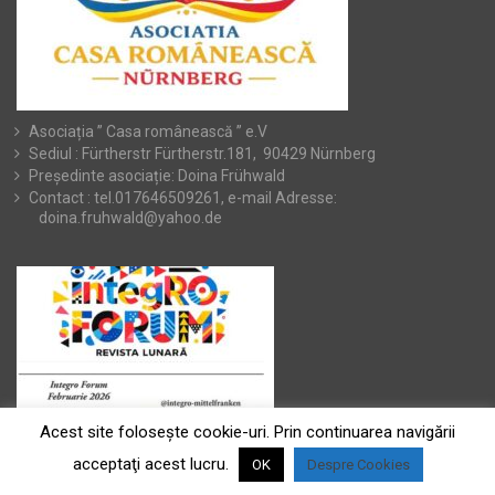
Asociația ” Casa românească ” e.V
Sediul : Fürtherstr Fürtherstr.181, 90429 Nürnberg
Președinte asociație: Doina Frühwald
Contact : tel.017646509261, e-mail Adresse:
doina.fruhwald@yahoo.de
Acest site foloseşte cookie-uri. Prin continuarea navigării
acceptaţi acest lucru.
OK
Despre Cookies