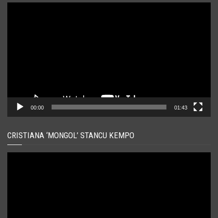
Player
video
00:00
01:43
CRISTIANA ‘MONGOL’ STANCU KEMPO
Player
video