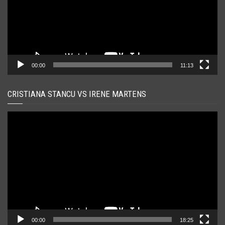
00:00
11:13
CRISTIANA STANCU VS IRENE MARTENS
Player
video
00:00
18:25