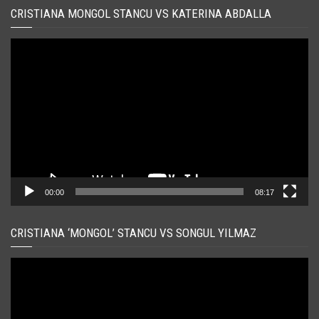
CRISTIANA MONGOL STANCU VS KATERINA ABDALLA
Player
video
00:00
08:17
CRISTIANA ‘MONGOL’ STANCU VS SONGUL YILMAZ
Player
video