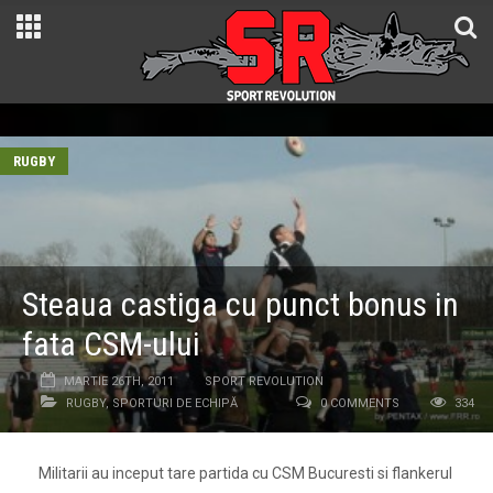
RUGBY
Steaua castiga cu punct bonus in
fata CSM-ului
MARTIE 26TH, 2011
SPORT REVOLUTION
RUGBY
,
SPORTURI DE ECHIPĂ
0 COMMENTS
334
Militarii au inceput tare partida cu CSM Bucuresti si flankerul