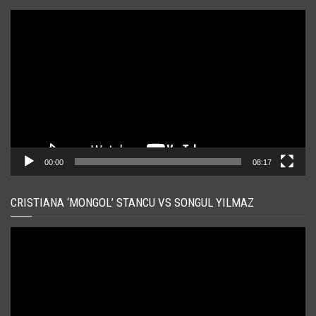
Player
video
00:00
08:17
CRISTIANA ‘MONGOL’ STANCU VS SONGUL YILMAZ
Player
video