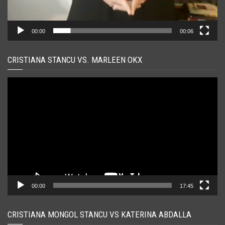
00:00
00:06
CRISTIANA STANCU VS. MARLEEN OKX
Player
video
00:00
17:45
CRISTIANA MONGOL STANCU VS KATERINA ABDALLA