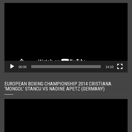
Player
video
00:00
14:10
EUROPEAN BOXING CHAMPIONSHIP 2014 CRISTIANA
‘MONGOL’ STANCU VS NADINE APETZ (GERMANY)
Player
video