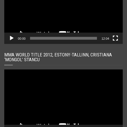
00:00
12:04
MMA WORLD TITLE 2012, ESTONY-TALLINN, CRISTIANA
‘MONGOL’ STANCU
Player
video