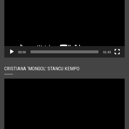
00:00
01:43
CRISTIANA ‘MONGOL’ STANCU KEMPO
Player
video