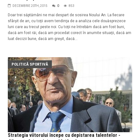
DECEMBRIE 20TH, 2015
0
853
Doar trei săptămâni ne mai despart de sosirea Noului An. La fiecare
sfârşit de an, cu toţii avem tendinţa de a analiza cele douăsprezece
luni care au trecut peste noi. Cu toţii ne întrebăm dacă am fost buni,
dacă am fost răi, dacă am procedat corect în anumite situaţii, dacă am
luat decizii bune, dacă am greşit, dacă...
POLITICĂ SPORTIVĂ
Strategia viitorului începe cu depistarea talentelor -