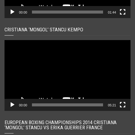
00:00
01:44
CRISTIANA ‘MONGOL’ STANCU KEMPO
Player
video
00:00
05:21
EUROPEAN BOXING CHAMPIONSHIPS 2014 CRISTIANA
‘MONGOL’ STANCU VS ERIKA GUERRIER FRANCE