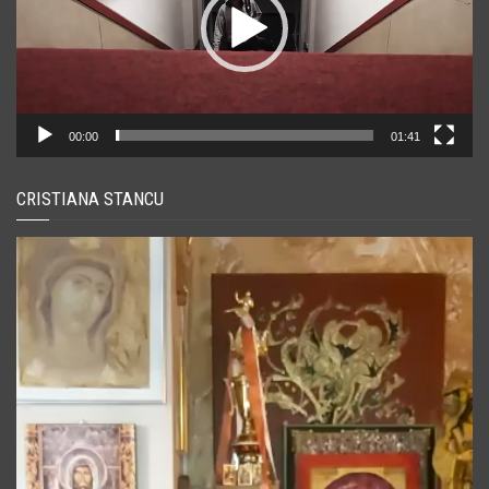
00:00
01:41
CRISTIANA STANCU
Player
video