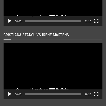
00:00
11:13
CRISTIANA STANCU VS IRENE MARTENS
Player
video
00:00
18:25