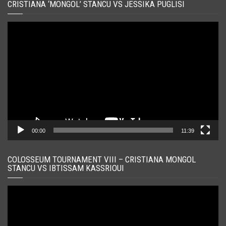
CRISTIANA ‘MONGOL’ STANCU VS JESSIKA PUGLISI
Player
video
00:00
11:39
COLOSSEUM TOURNAMENT VIII – CRISTIANA MONGOL
STANCU VS IBTISSAM KASSRIOUI
Player
video