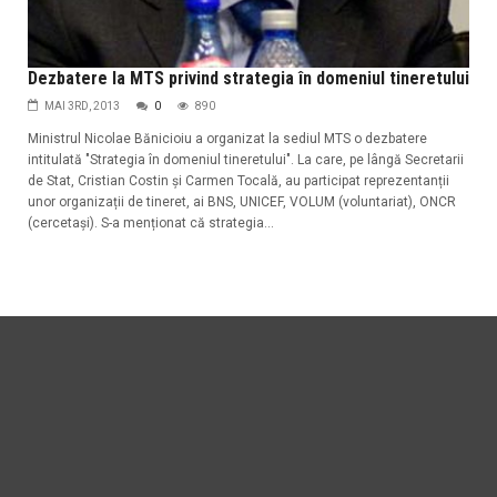
Dezbatere la MTS privind strategia în domeniul tineretului
MAI 3RD, 2013
0
890
Ministrul Nicolae Bănicioiu a organizat la sediul MTS o dezbatere
intitulată "Strategia în domeniul tineretului". La care, pe lângă Secretarii
de Stat, Cristian Costin și Carmen Tocală, au participat reprezentanții
unor organizații de tineret, ai BNS, UNICEF, VOLUM (voluntariat), ONCR
(cercetași). S-a menționat că strategia...