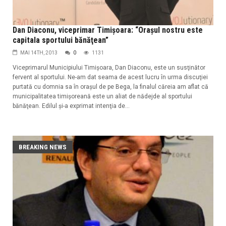
Dan Diaconu, viceprimar Timişoara: “Oraşul nostru este
capitala sportului bănăţean”
MAI 14TH, 2013
0
1131
Viceprimarul Municipiului Timişoara, Dan Diaconu, este un susţinător
fervent al sportului. Ne-am dat seama de acest lucru în urma discuţiei
purtată cu domnia sa în oraşul de pe Bega, la finalul căreia am aflat că
municipalitatea timişoreană este un aliat de nădejde al sportului
bănăţean. Edilul şi-a exprimat intenţia de...
BREAKING NEWS