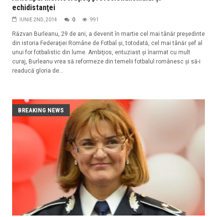
echidistanţei
IUNIE 2ND, 2014
0
991
Răzvan Burleanu, 29 de ani, a devenit în martie cel mai tânăr preşedinte
din istoria Federaţiei Române de Fotbal şi, totodată, cel mai tânăr şef al
unui for fotbalistic din lume. Ambiţios, entuziast şi înarmat cu mult
curaj, Burleanu vrea să reformeze din temelii fotbalul românesc şi să-i
readucă gloria de...
BREAKING NEWS