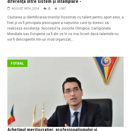
diferenţa între sistem şi întâmplare -
AUGUST 18TH, 2014
0
1067
Căutarea şi identificarea tinerilor înzestraţi cu talent pentru sport este, a
fost şi va fi principala preocupare a naţiunilor care îşi doresc să
realizeze excelenţa. Succesul la Jocurile Olimpice, Campionate
Mondiale sau Europene va fi din ce în ce mai încert dacă talentele nu
vor fi descoperite într-un mod organizat,...
FOTBAL
Arhetipul meritocraţiei, profesionalismului şi