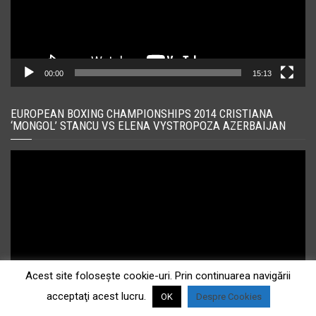
00:00
15:13
EUROPEAN BOXING CHAMPIONSHIPS 2014 CRISTIANA
‘MONGOL’ STANCU VS ELENA VYSTROPOZA AZERBAIJAN
Player
video
Acest site foloseşte cookie-uri. Prin continuarea navigării
acceptaţi acest lucru.
OK
Despre Cookies
00:00
14:15