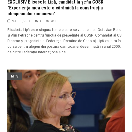
EXCLUSIV Elisabeta Lipă, candidat la şefia COSR:
"Experienţa mea este o cărămidă la construcţia
olimpismului românesc"
MAI 1ST, 2014
4
781
Elisabeta Lipă este singura femeie care se va duela cu Octavian Bellu
şi Alin Petrache pentru funcţia de preşedinte al COSR. Comandat al CS
Dinamo şi preşedinte al Federaţiei Române de Canotaj, Lipă va intra în
cursa pentru alegeri din postura campioanei desemnată în anul 2000,
de către Federaţia Internaţională de...
MTS