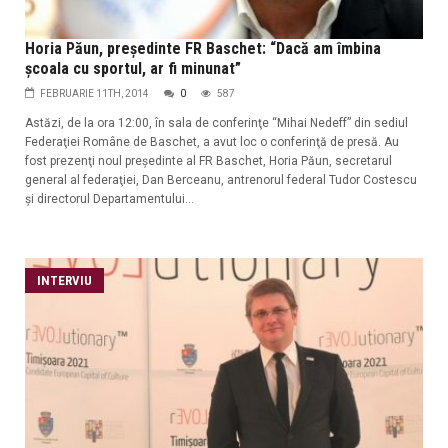
Horia Păun, preşedinte FR Baschet: “Dacă am îmbina
şcoala cu sportul, ar fi minunat”
FEBRUARIE 11TH, 2014
0
587
Astăzi, de la ora 12:00, în sala de conferinţe “Mihai Nedeff” din sediul
Federaţiei Române de Baschet, a avut loc o conferinţă de presă. Au
fost prezenţi noul preşedinte al FR Baschet, Horia Păun, secretarul
general al federaţiei, Dan Berceanu, antrenorul federal Tudor Costescu
şi directorul Departamentului...
INTERVIU