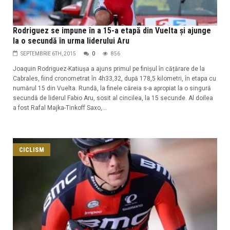
Rodriguez se impune în a 15-a etapă din Vuelta și ajunge
la o secundă în urma liderului Aru
SEPTEMBRIE 6TH, 2015
0
856
Joaquin Rodriguez-Katiușa a ajuns primul pe finișul în cățărare de la
Cabrales, fiind cronometrat în 4h33,32, după 178,5 kilometri, în etapa cu
numărul 15 din Vuelta. Rundă, la finele căreia s-a apropiat la o singură
secundă de liderul Fabio Aru, sosit al cincilea, la 15 secunde. Al doilea
a fost Rafal Majka-Tinkoff Saxo,...
CICLISM