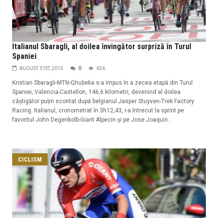
Italianul Sbaragli, al doilea învingător surpriză în Turul
Spaniei
AUGUST 31ST, 2015
0
656
Kristian Sbaragli-MTN-Qhubeka s-a impus în a zecea etapă din Turul
Spaniei, Valencia-Castellon, 146,6 kilometri, devenind al doilea
câștigător puțin scontat după belgianul Jasper Stuyven-Trek Factory
Racing. Italianul, cronometrat în 3h12,43, i-a întrecut la sprint pe
favoritul John Degenkolb-Giant Alpecin și pe Jose Joaquin...
CICLISM