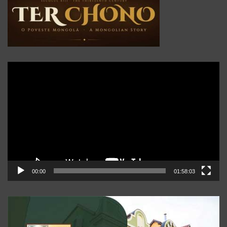
Player
video
00:00
01:58:03