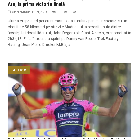
Aru, la prima victorie finală
SEPTEMBRIE 14TH, 2015
0
1178
Ultima etapă a ediției cu numărul 70 a Turului Spaniei, încheiată cu un
circuit de 58 kilometri pe străzile Madridului, a revenit unuia dintre
favoriții la tricoul liderului, John Degenkolb-Giant Alpecin, cronometrat în
2h34,13. El i-a întrecut la sprint pe Danny van Poppel-Trek Factory
Racing, Jean Pierre Drucker-BMC ș.a....
CICLISM