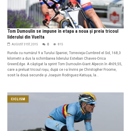
Tom Dumoulin se impune în etapa a noua și preia tricoul
liderului din Vuelta
AUGUST 31ST, 2015
0
815
Runda cu numărul 9 a Turului Spaniei, Torrevieja-Cumbred el Sol, 168,3
kilometri a dus la schimbarea liderului Esteban Chaves-Orica
GreenEdge. A câștigat la sprint Tom Dumoulin-Giant Alpecin în 4h09,55,
care a preluat tricoul roșu, după ce i-a învins pe Christopher Froome,
sosit la două secunde și Joaquin Rodriguez-Katiușa, la...
CICLISM