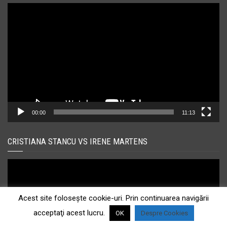
Player
video
00:00
11:13
CRISTIANA STANCU VS IRENE MARTENS
Player
video
Acest site foloseşte cookie-uri. Prin continuarea navigării
acceptaţi acest lucru.
OK
Despre Cookies