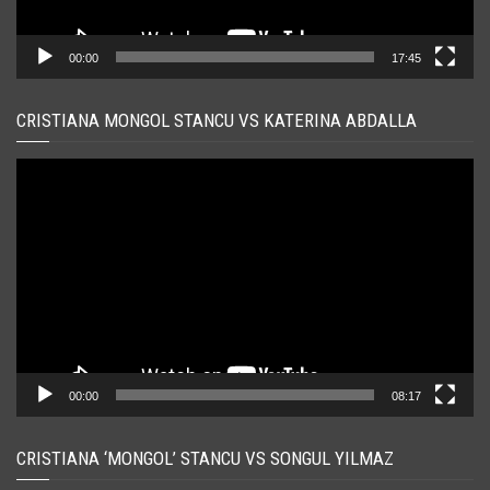
00:00
17:45
CRISTIANA MONGOL STANCU VS KATERINA ABDALLA
Player
video
00:00
08:17
CRISTIANA ‘MONGOL’ STANCU VS SONGUL YILMAZ