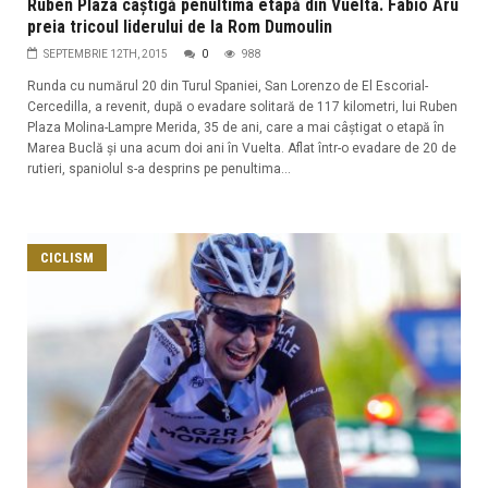
Ruben Plaza câștigă penultima etapă din Vuelta. Fabio Aru
preia tricoul liderului de la Rom Dumoulin
SEPTEMBRIE 12TH, 2015
0
988
Runda cu numărul 20 din Turul Spaniei, San Lorenzo de El Escorial-
Cercedilla, a revenit, după o evadare solitară de 117 kilometri, lui Ruben
Plaza Molina-Lampre Merida, 35 de ani, care a mai câștigat o etapă în
Marea Buclă și una acum doi ani în Vuelta. Aflat într-o evadare de 20 de
rutieri, spaniolul s-a desprins pe penultima...
CICLISM