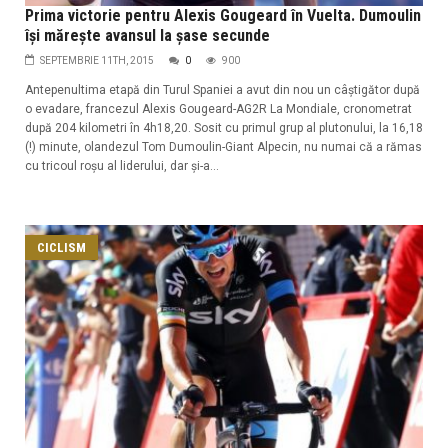
Prima victorie pentru Alexis Gougeard în Vuelta. Dumoulin
își mărește avansul la șase secunde
SEPTEMBRIE 11TH, 2015
0
900
Antepenultima etapă din Turul Spaniei a avut din nou un câștigător după
o evadare, francezul Alexis Gougeard-AG2R La Mondiale, cronometrat
după 204 kilometri în 4h18,20. Sosit cu primul grup al plutonului, la 16,18
(!) minute, olandezul Tom Dumoulin-Giant Alpecin, nu numai că a rămas
cu tricoul roșu al liderului, dar și-a...
CICLISM