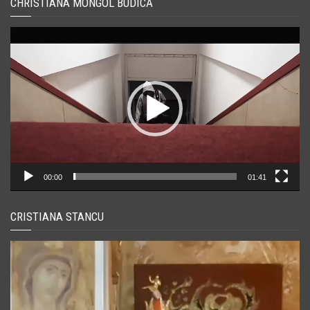
CHRISTIANA MONGOL BUDICĂ
Player
video
00:00
01:41
CRISTIANA STANCU
Player
video