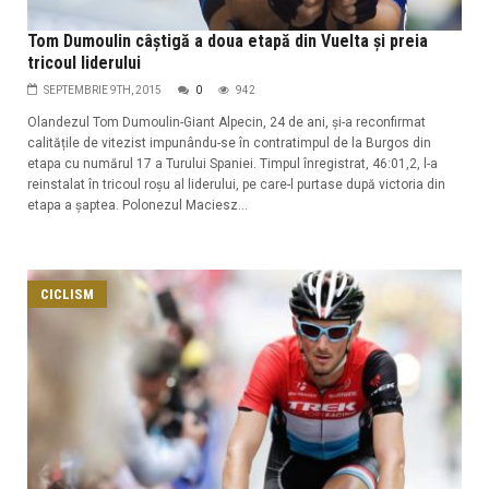
Tom Dumoulin câștigă a doua etapă din Vuelta și preia
tricoul liderului
SEPTEMBRIE 9TH, 2015
0
942
Olandezul Tom Dumoulin-Giant Alpecin, 24 de ani, și-a reconfirmat
calitățile de vitezist impunându-se în contratimpul de la Burgos din
etapa cu numărul 17 a Turului Spaniei. Timpul înregistrat, 46:01,2, l-a
reinstalat în tricoul roșu al liderului, pe care-l purtase după victoria din
etapa a șaptea. Polonezul Maciesz...
CICLISM