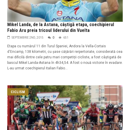
Mikel Landa, de la Astana, câștigă etapa, coechipierul
Fabio Aru preia tricoul liderului din Vuelta
SEPTEMBRIE 2ND, 2015
0
651
Etapa cu numărul 11 din Turul Spaniei, Andora la Vella-Cortais
d'Encamp, 138 kilometri, cu șase cățărări rerpertoriate, considerată cea
mai dificilă dintre cele patru mari competiții cicliste, a fost câștigată de
bascul Mikel Landa-Astana în 4h34,54. A fost o nouă victorie în evadare.
L-au urmat coechipierul italian Fabio...
CICLISM