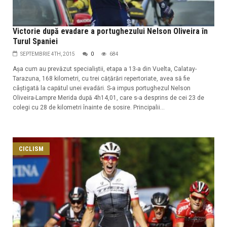
Victorie după evadare a portughezului Nelson Oliveira în
Turul Spaniei
SEPTEMBRIE 4TH, 2015
0
684
Așa cum au prevăzut specialiștii, etapa a 13-a din Vuelta, Calatay-
Tarazuna, 168 kilometri, cu trei cățărări repertoriate, avea să fie
câștigată la capătul unei evadări. S-a impus portughezul Nelson
Oliveira-Lampre Merida după 4h14,01, care s-a desprins de cei 23 de
colegi cu 28 de kilometri înainte de sosire. Principalii...
CICLISM