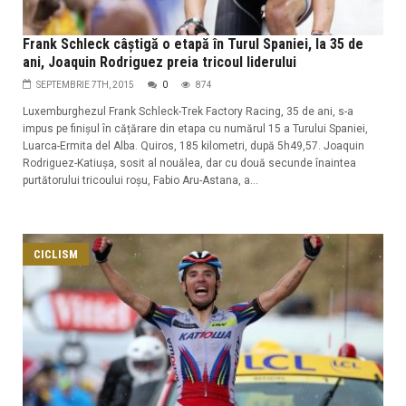
Frank Schleck câștigă o etapă în Turul Spaniei, la 35 de
ani, Joaquin Rodriguez preia tricoul liderului
SEPTEMBRIE 7TH, 2015
0
874
Luxemburghezul Frank Schleck-Trek Factory Racing, 35 de ani, s-a
impus pe finișul în cățărare din etapa cu numărul 15 a Turului Spaniei,
Luarca-Ermita del Alba. Quiros, 185 kilometri, după 5h49,57. Joaquin
Rodriguez-Katiușa, sosit al nouălea, dar cu două secunde înaintea
purtătorului tricoului roșu, Fabio Aru-Astana, a...
CICLISM