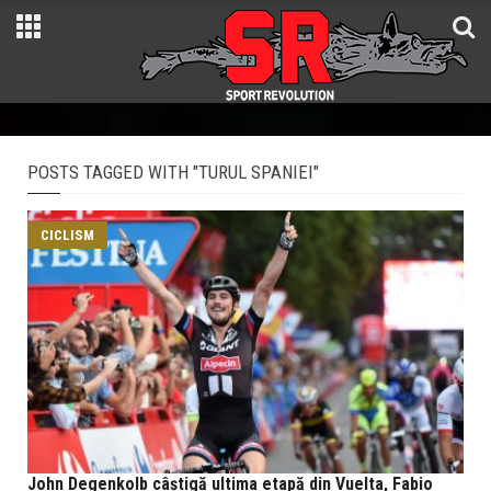
POSTS TAGGED WITH "TURUL SPANIEI"
CICLISM
John Degenkolb câștigă ultima etapă din Vuelta, Fabio