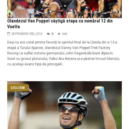
Olandezul Van Poppel câștigă etapa cu numărul 12 din
Vuelta
SEPTEMBRIE 3RD, 2015
0
664
Deși nu era cotat printre favoriți la sprintul final de la Llieida din a 12-a
etapă a Turului Spaniei, olandezul Danny Van Poppel-Trek Factory
Racing i-a suflat victoria germanului John Degenkolb-Giant Alpecin.
Sosit cu grosul plutonului, Fabio Aru-Astana și-a păstrat tricoul liderului,
cu același avans față de principalii...
CICLISM