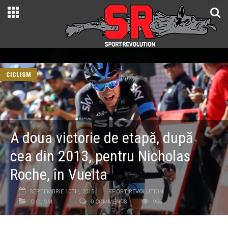
CICLISM
A doua victorie de etapă, după
cea din 2013, pentru Nicholas
Roche, în Vuelta
SEPTEMBRIE 10TH, 2015
SPORT REVOLUTION
CICLISM
0 COMMENTS
955