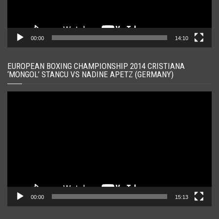
00:00
14:10
EUROPEAN BOXING CHAMPIONSHIP 2014 CRISTIANA
‘MONGOL’ STANCU VS NADINE APETZ (GERMANY)
Player
video
00:00
15:13