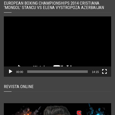
EUROPEAN BOXING CHAMPIONSHIPS 2014 CRISTIANA
‘MONGOL’ STANCU VS ELENA VYSTROPOZA AZERBAIJAN
Player
video
00:00
14:15
REVISTA ONLINE