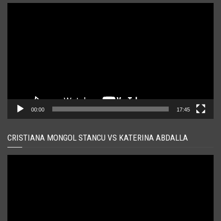
Player
video
00:00
17:45
CRISTIANA MONGOL STANCU VS KATERINA ABDALLA
Player
video