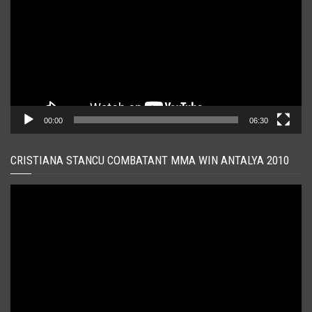
00:00
06:30
CRISTIANA STANCU COMBATANT MMA WIN ANTALYA 2010
Player
video