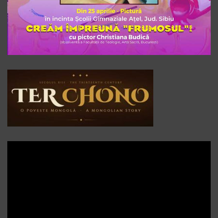
Player
video