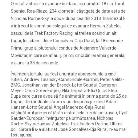
O nouă victorie în evadare în etapa cu numărul 18 din Turul
Spaniei, Roa-Riazo, 204 kilometri, câștigată de data asta de
Nicholas Roche-Sky, a doua, după cea din 2013. Irlandezul l-
a întrecut la sprint pe colegul de evadare Hemain Zubeldi,
bascul de la Trek Factory Racing, al treilea sosind un alt
fugar, lussitanul Jose Goncalves-Caja Rural, la 18 secunde.
Primul grup al plutonului condus de Alejandro Valverde–
Movistar, în care se aflau și primii cinci din ierarhia generală,
a ajuns la 38 de secunde.
Înaintea startului au fost anunțate abandonurile a cinci
rutieri, Andrew Talansky-Cannondale-Garmin, Peter Velits-
BMC, Jonathan van der Broeck-Lotto Soudal, Cameron
Meyer-Orica GreenEdge și Niki Terpstra-Etix Quick Step.
După care cursa avea să fie animată în prima parte de 25 de
fugari, din rândurile cărora s-au desprins pe rând Adam
Hansen-Lotto Soudal, Angel Madrezo-Caja Rural,
câștigătorul primei cățărări dintre cele trei de pe traseu, Cyril
Gautier-Europcar, învingător pe următoarea, Nicholas
Roche-Sky și Haimar Zubeldia-Trek Factory Racing. Ultimii
doi, cărora li s-a alăturat Jose Goncalves-Cja Rural, n-au mai
fost ajunși.