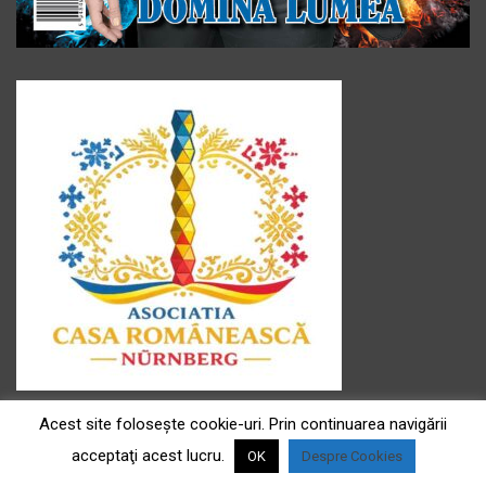
Asociația ” Casa românească ” e.V
Acest site foloseşte cookie-uri. Prin continuarea navigării
Sediul : Fürtherstr Fürtherstr.181, 90429 Nürnberg
Președinte asociație: Doina Frühwald
acceptaţi acest lucru.
OK
Despre Cookies
Contact : tel.017646509261, e-mail Adresse: