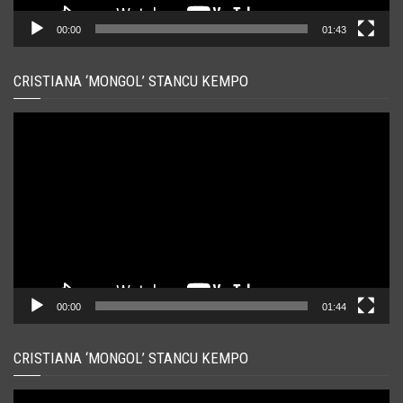
00:00
01:43
CRISTIANA ‘MONGOL’ STANCU KEMPO
Player
video
00:00
01:44
CRISTIANA ‘MONGOL’ STANCU KEMPO
Player