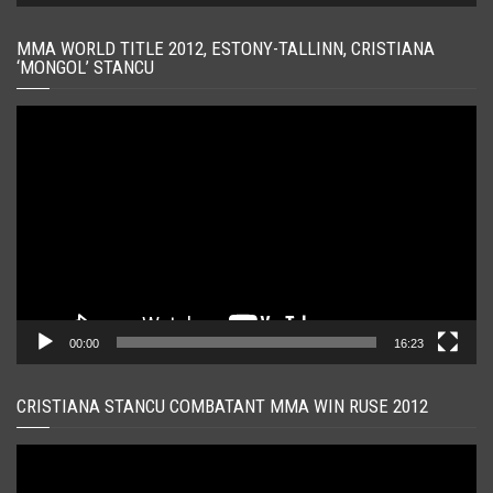
MMA WORLD TITLE 2012, ESTONY-TALLINN, CRISTIANA
‘MONGOL’ STANCU
Player
video
00:00
16:23
CRISTIANA STANCU COMBATANT MMA WIN RUSE 2012
Player
video