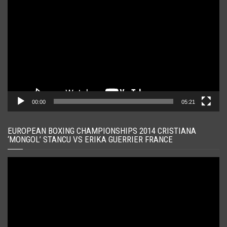
video
00:00
05:21
EUROPEAN BOXING CHAMPIONSHIPS 2014 CRISTIANA
‘MONGOL’ STANCU VS ERIKA GUERRIER FRANCE
Player
video