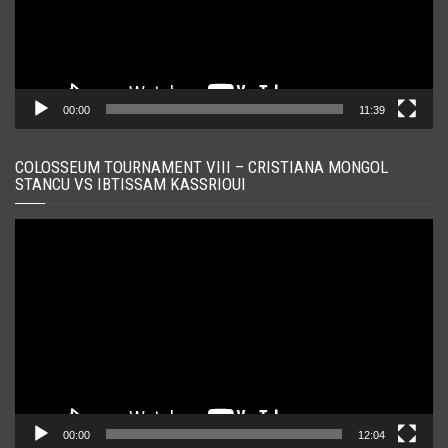
00:00
11:39
COLOSSEUM TOURNAMENT VIII – CRISTIANA MONGOL
STANCU VS IBTISSAM KASSRIOUI
Player
video
00:00
12:04