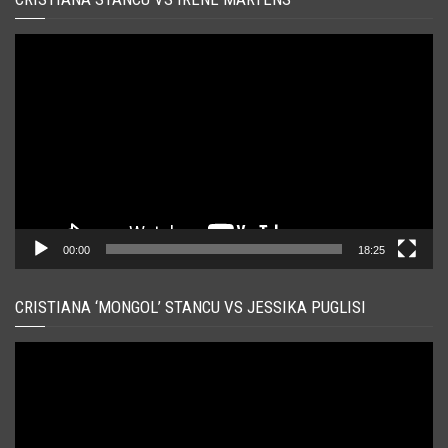
Player
video
00:00
18:25
CRISTIANA ‘MONGOL’ STANCU VS JESSIKA PUGLISI
Player
video