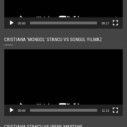
00:00
08:17
CRISTIANA ‘MONGOL’ STANCU VS SONGUL YILMAZ
Player
video
00:00
11:13
CRISTIANA STANCU VS IRENE MARTENS