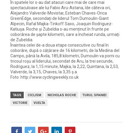
În spatele lor s-au dat atacuri care mai de care mai
spectaculoase ale lui Fabio Aru-Astana, îde câteva ori,
Alejandro Valverde-Movistar, Esteban Chaves-Orica
GreenEdge, secondați de liderul Tom Dumoulin-Giant
Alpecin, Rafal Majka-Tinkoff Saxo, Joaquin Rodriguez-
Katiușa. Roche și Zubeldia s-au menținut în frunte pe
coborârea de șapte kilometri, care a încheiat runda, urmați
de Zubeldia.
Înaintea celei de-a doua etape consecutive cu final în
coborâre, după o cățărare de 16 kilometri, de la Medina del
Campo, până la Avila, 185,8 kilometri, Dumoulin va porni cu
tricoul roșu al liderului, secondat de Aru, la trei secunde,
Rodriguez, la 1,15 minute, Majka, la 2,22, Quintana, la 2,53,
Valverde, la 3,15, Chaves, la 3,35 ș.a.
Foto: http://www.cyclingweekly.co.uk
TAGS
CICLISM
NICHOLAS ROCHE
TURUL SPANIEI
VICTORIE
VUELTA