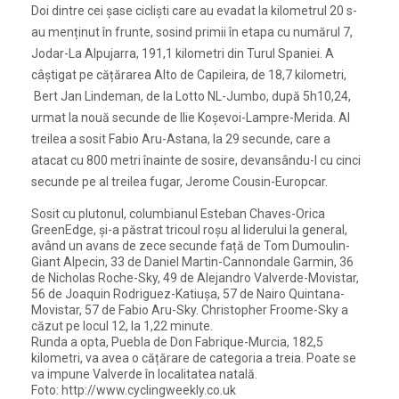
Doi dintre cei șase cicliști care au evadat la kilometrul 20 s-
au menținut în frunte, sosind primii în etapa cu numărul 7,
Jodar-La Alpujarra, 191,1 kilometri din Turul Spaniei. A
câștigat pe cățărarea Alto de Capileira, de 18,7 kilometri,
Bert Jan Lindeman, de la Lotto NL-Jumbo, după 5h10,24,
urmat la nouă secunde de Ilie Koșevoi-Lampre-Merida. Al
treilea a sosit Fabio Aru-Astana, la 29 secunde, care a
atacat cu 800 metri înainte de sosire, devansându-l cu cinci
secunde pe al treilea fugar, Jerome Cousin-Europcar.
Sosit cu plutonul, columbianul Esteban Chaves-Orica
GreenEdge, și-a păstrat tricoul roșu al liderului la general,
având un avans de zece secunde față de Tom Dumoulin-
Giant Alpecin, 33 de Daniel Martin-Cannondale Garmin, 36
de Nicholas Roche-Sky, 49 de Alejandro Valverde-Movistar,
56 de Joaquin Rodriguez-Katiușa, 57 de Nairo Quintana-
Movistar, 57 de Fabio Aru-Sky. Christopher Froome-Sky a
căzut pe locul 12, la 1,22 minute.
Runda a opta, Puebla de Don Fabrique-Murcia, 182,5
kilometri, va avea o cățărare de categoria a treia. Poate se
va impune Valverde în localitatea natală.
Foto: http://www.cyclingweekly.co.uk