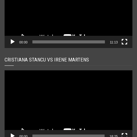
00:00
11:13
CRISTIANA STANCU VS IRENE MARTENS
Player
video
00:00
18:25