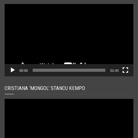
Player
video
00:00
01:43
CRISTIANA ‘MONGOL’ STANCU KEMPO
Player
video