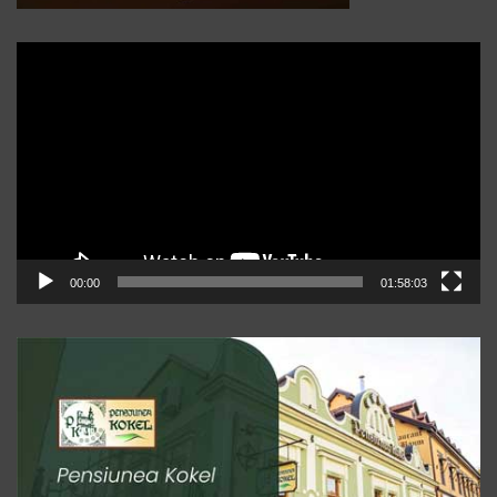
Player
video
00:00
01:58:03