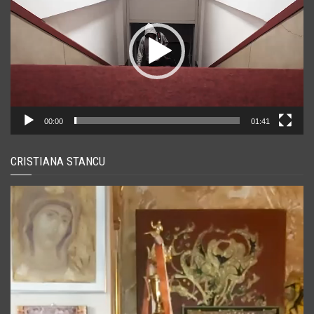
00:00
01:41
CRISTIANA STANCU
Player
video