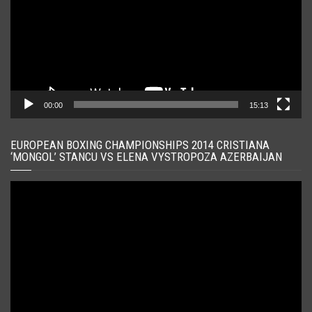
00:00
15:13
EUROPEAN BOXING CHAMPIONSHIPS 2014 CRISTIANA
‘MONGOL’ STANCU VS ELENA VYSTROPOZA AZERBAIJAN
Player
video