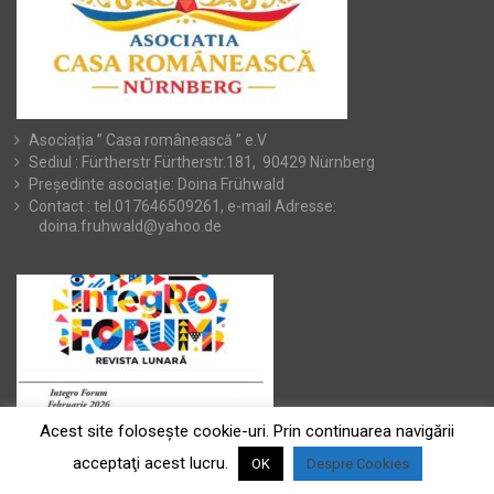
Asociația ” Casa românească ” e.V
Sediul : Fürtherstr Fürtherstr.181, 90429 Nürnberg
Președinte asociație: Doina Frühwald
Contact : tel.017646509261, e-mail Adresse:
doina.fruhwald@yahoo.de
Acest site foloseşte cookie-uri. Prin continuarea navigării
acceptaţi acest lucru.
OK
Despre Cookies