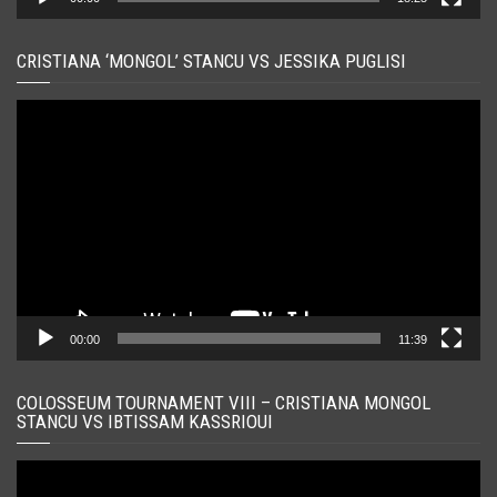
CRISTIANA ‘MONGOL’ STANCU VS JESSIKA PUGLISI
Player
video
00:00
11:39
COLOSSEUM TOURNAMENT VIII – CRISTIANA MONGOL
STANCU VS IBTISSAM KASSRIOUI
Player
video