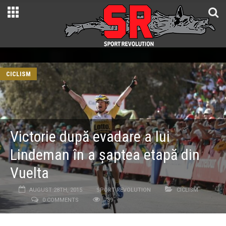
CICLISM
Victorie după evadare a lui
Lindeman în a șaptea etapă din
Vuelta
AUGUST 28TH, 2015
SPORT REVOLUTION
CICLISM
0 COMMENTS
739