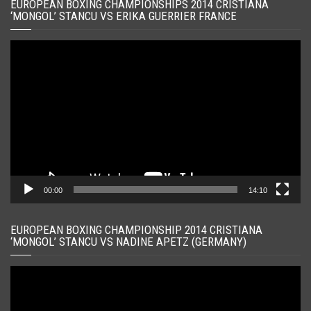
EUROPEAN BOXING CHAMPIONSHIPS 2014 CRISTIANA
‘MONGOL’ STANCU VS ERIKA GUERRIER FRANCE
Player
video
00:00
14:10
EUROPEAN BOXING CHAMPIONSHIP 2014 CRISTIANA
‘MONGOL’ STANCU VS NADINE APETZ (GERMANY)
Player
video