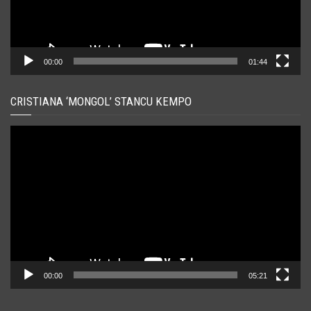
00:00
01:44
CRISTIANA ‘MONGOL’ STANCU KEMPO
Player
video
00:00
05:21