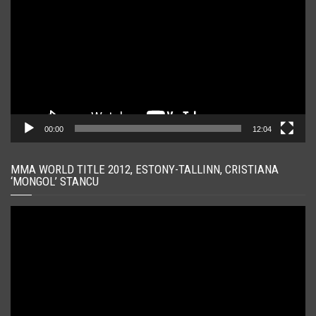
00:00
12:04
MMA WORLD TITLE 2012, ESTONY-TALLINN, CRISTIANA
‘MONGOL’ STANCU
Player
video