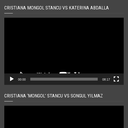
CRISTIANA MONGOL STANCU VS KATERINA ABDALLA
Player
video
00:00
08:17
CRISTIANA ‘MONGOL’ STANCU VS SONGUL YILMAZ
Player
video