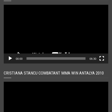
Player
video
00:00
06:30
CRISTIANA STANCU COMBATANT MMA WIN ANTALYA 2010
Player
video