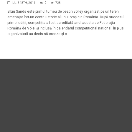
IULIE 18TH, 2014
0
728
Sibiu Sands este primul turneu de beach volley organizat pe un teren
amenajat într-un centru istoric al unui oraș din România. După succesul
primei ediții, competiția a fost acreditată anul acesta de Federația
Română de Volei și inclusă în calendarul competițional național. În plus,
organizatorii au decis să creeze și o...