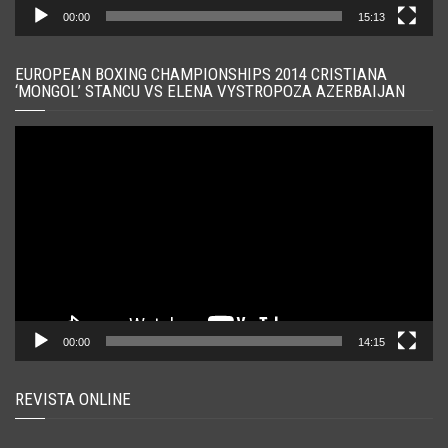
00:00
15:13
EUROPEAN BOXING CHAMPIONSHIPS 2014 CRISTIANA
‘MONGOL’ STANCU VS ELENA VYSTROPOZA AZERBAIJAN
Player
video
00:00
14:15
REVISTA ONLINE