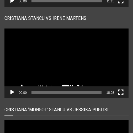
00:00
11:13
CRISTIANA STANCU VS IRENE MARTENS
Player
video
00:00
18:25
CRISTIANA ‘MONGOL’ STANCU VS JESSIKA PUGLISI
Player
video