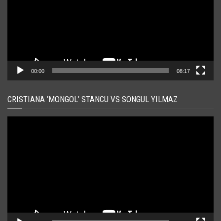
00:00
08:17
CRISTIANA ‘MONGOL’ STANCU VS SONGUL YILMAZ
Player
video