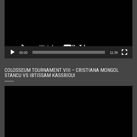
00:00
11:39
COLOSSEUM TOURNAMENT VIII – CRISTIANA MONGOL
STANCU VS IBTISSAM KASSRIOUI
Player
video