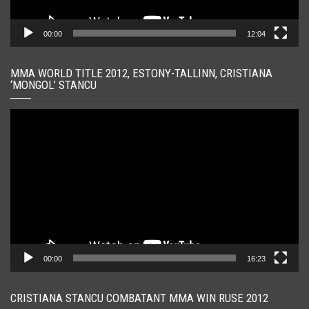
00:00
12:04
MMA WORLD TITLE 2012, ESTONY-TALLINN, CRISTIANA
‘MONGOL’ STANCU
Player
video
00:00
16:23
CRISTIANA STANCU COMBATANT MMA WIN RUSE 2012