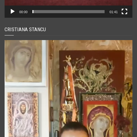
00:00
01:41
CRISTIANA STANCU
Player
video