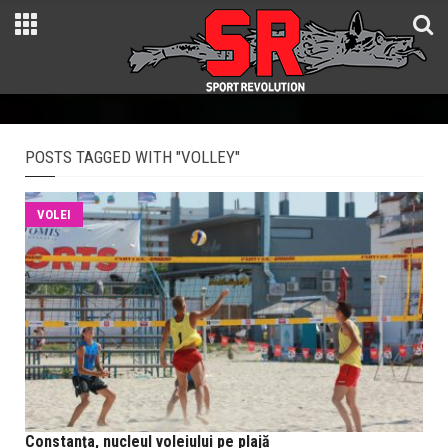
POSTS TAGGED WITH "VOLLEY"
VOLEI
Constanţa, nucleul voleiului pe plajă