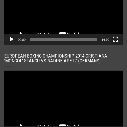
00:00
14:10
EUROPEAN BOXING CHAMPIONSHIP 2014 CRISTIANA
‘MONGOL’ STANCU VS NADINE APETZ (GERMANY)
Player
video