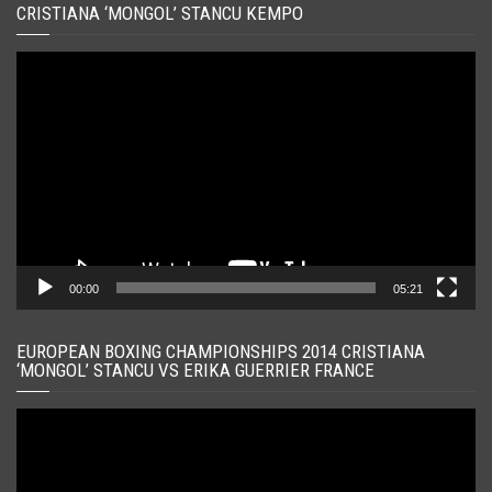
CRISTIANA ‘MONGOL’ STANCU KEMPO
Player
video
00:00
05:21
EUROPEAN BOXING CHAMPIONSHIPS 2014 CRISTIANA
‘MONGOL’ STANCU VS ERIKA GUERRIER FRANCE
Player
video