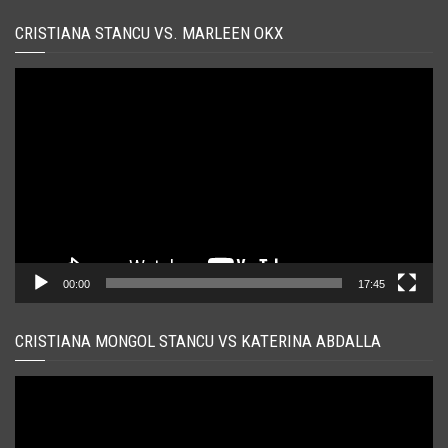
CRISTIANA STANCU VS. MARLEEN OKX
Player
video
00:00
17:45
CRISTIANA MONGOL STANCU VS KATERINA ABDALLA
Player
video