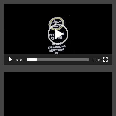
Player
video
00:00
01:59