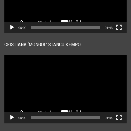
00:00
01:43
CRISTIANA ‘MONGOL’ STANCU KEMPO
Player
video
00:00
01:44