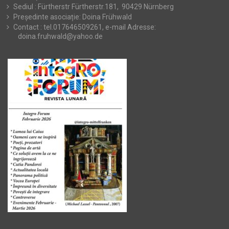
Sediul : Fürtherstr Fürtherstr.181, 90429 Nürnberg
Președinte asociație: Doina Frühwald
Contact : tel.017646509261, e-mail Adresse:
doina.fruhwald@yahoo.de