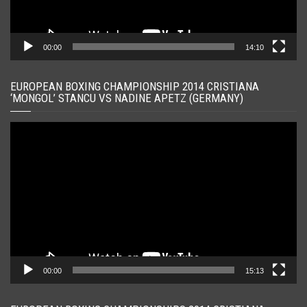
00:00
14:10
EUROPEAN BOXING CHAMPIONSHIP 2014 CRISTIANA
‘MONGOL’ STANCU VS NADINE APETZ (GERMANY)
Player
video
00:00
15:13