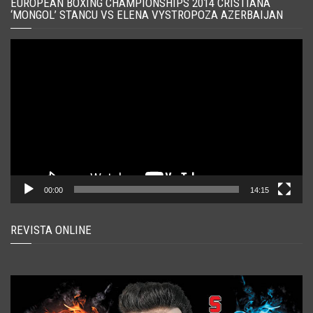
EUROPEAN BOXING CHAMPIONSHIPS 2014 CRISTIANA
‘MONGOL’ STANCU VS ELENA VYSTROPOZA AZERBAIJAN
Player
video
00:00
14:15
REVISTA ONLINE