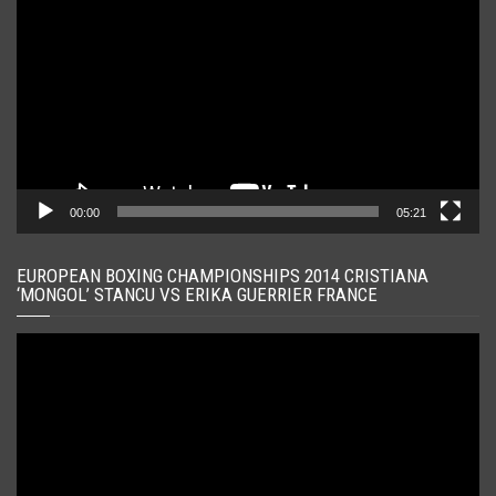
video
00:00
05:21
EUROPEAN BOXING CHAMPIONSHIPS 2014 CRISTIANA
‘MONGOL’ STANCU VS ERIKA GUERRIER FRANCE
Player
video