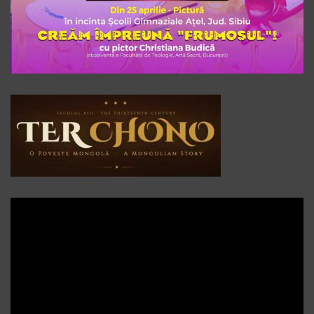
Player
video