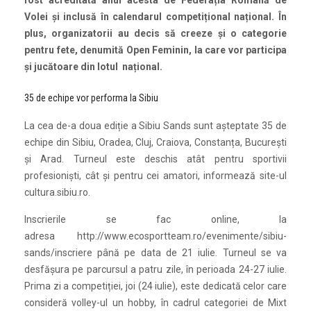
fost acreditată anul acesta de Federația Română de
Volei și inclusă în calendarul competițional național. În
plus, organizatorii au decis să creeze și o categorie
pentru fete, denumită Open Feminin, la care vor participa
și jucătoare din lotul național.
35 de echipe vor performa la Sibiu
La cea de-a doua ediție a Sibiu Sands sunt așteptate 35 de
echipe din Sibiu, Oradea, Cluj, Craiova, Constanța, București
și Arad. Turneul este deschis atât pentru sportivii
profesioniști, cât și pentru cei amatori, informează site-ul
cultura.sibiu.ro.
Inscrierile se fac online, la
adresa http://www.ecosportteam.ro/evenimente/sibiu-
sands/inscriere până pe data de 21 iulie. Turneul se va
desfășura pe parcursul a patru zile, în perioada 24-27 iulie.
Prima zi a competiției, joi (24 iulie), este dedicată celor care
consideră volley-ul un hobby, în cadrul categoriei de Mixt