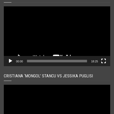
Player
video
00:00
18:25
CRISTIANA ‘MONGOL’ STANCU VS JESSIKA PUGLISI
Player
video