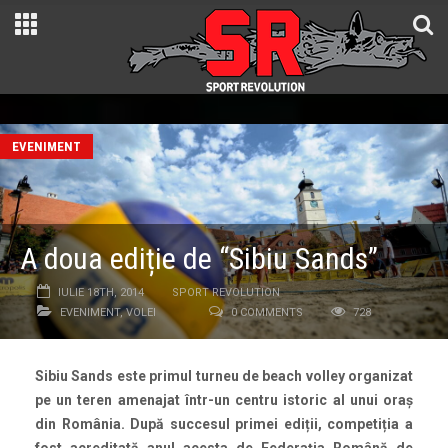
EVENIMENT
A doua ediție de “Sibiu Sands”
IULIE 18TH, 2014
SPORT REVOLUTION
EVENIMENT
,
VOLEI
0 COMMENTS
728
Sibiu Sands este primul turneu de beach volley organizat
pe un teren amenajat într-un centru istoric al unui oraș
din România. După succesul primei ediții, competiția a