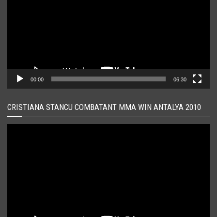
00:00
06:30
CRISTIANA STANCU COMBATANT MMA WIN ANTALYA 2010
Player
video