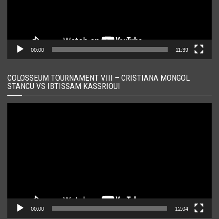
00:00
11:39
COLOSSEUM TOURNAMENT VIII – CRISTIANA MONGOL
STANCU VS IBTISSAM KASSRIOUI
Player
video
00:00
12:04