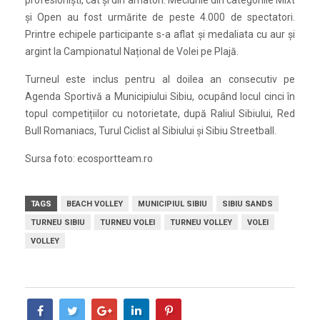
profesioniști, cât și din amatori. Meciurile din categoriile Mixt
și Open au fost urmărite de peste 4.000 de spectatori.
Printre echipele participante s-a aflat și medaliata cu aur și
argint la Campionatul Național de Volei pe Plajă.
Turneul este inclus pentru al doilea an consecutiv pe
Agenda Sportivă a Municipiului Sibiu, ocupând locul cinci în
topul competițiilor cu notorietate, după Raliul Sibiului, Red
Bull Romaniacs, Turul Ciclist al Sibiului și Sibiu Streetball.
Sursa foto: ecosportteam.ro
TAGS
BEACH VOLLEY
MUNICIPIUL SIBIU
SIBIU SANDS
TURNEU SIBIU
TURNEU VOLEI
TURNEU VOLLEY
VOLEI
VOLLEY