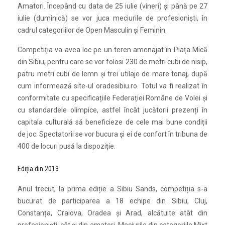
Amatori. Începând cu data de 25 iulie (vineri) și până pe 27
iulie (duminică) se vor juca meciurile de profesioniști, în
cadrul categoriilor de Open Masculin și Feminin.
Competiția va avea loc pe un teren amenajat în Piața Mică
din Sibiu, pentru care se vor folosi 230 de metri cubi de nisip,
patru metri cubi de lemn și trei utilaje de mare tonaj, după
cum informează site-ul oradesibiu.ro. Totul va fi realizat în
conformitate cu specificațiile Federației Române de Volei și
cu standardele olimpice, astfel încât jucătorii prezenți în
capitala culturală să beneficieze de cele mai bune condiții
de joc. Spectatorii se vor bucura și ei de confort în tribuna de
400 de locuri pusă la dispoziție.
Ediția din 2013
Anul trecut, la prima ediție a Sibiu Sands, competiția s-a
bucurat de participarea a 18 echipe din Sibiu, Cluj,
Constanța, Craiova, Oradea și Arad, alcătuite atât din