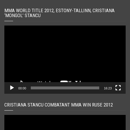
MMA WORLD TITLE 2012, ESTONY-TALLINN, CRISTIANA
‘MONGOL’ STANCU
Player
video
00:00
16:23
CRISTIANA STANCU COMBATANT MMA WIN RUSE 2012
Player
video