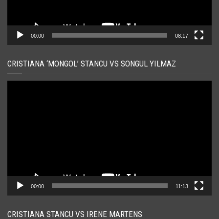
00:00
08:17
CRISTIANA ‘MONGOL’ STANCU VS SONGUL YILMAZ
Player
video
00:00
11:13
CRISTIANA STANCU VS IRENE MARTENS