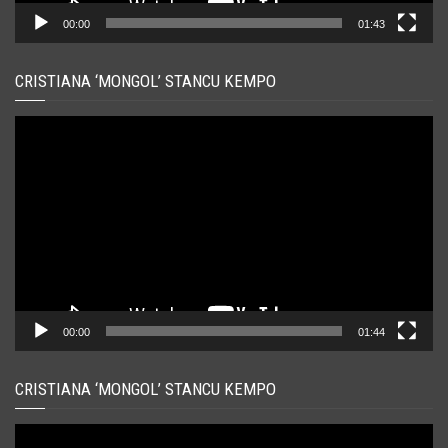
00:00
01:43
CRISTIANA ‘MONGOL’ STANCU KEMPO
Player
video
00:00
01:44
CRISTIANA ‘MONGOL’ STANCU KEMPO
Player