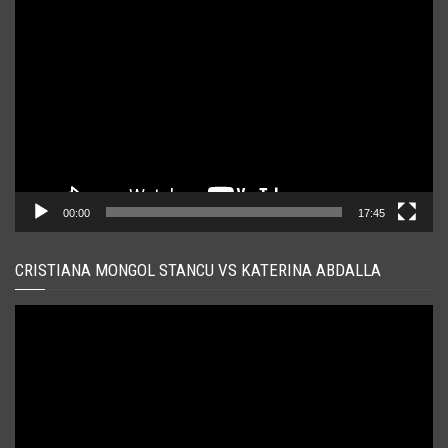
Player
video
00:00
17:45
CRISTIANA MONGOL STANCU VS KATERINA ABDALLA
Player
video