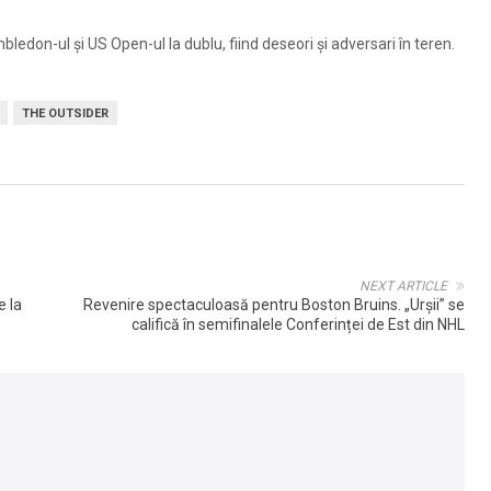
edon-ul şi US Open-ul la dublu, fiind deseori şi adversari în teren.
THE OUTSIDER
NEXT ARTICLE
e la
Revenire spectaculoasă pentru Boston Bruins. „Urșii” se
califică în semifinalele Conferinței de Est din NHL