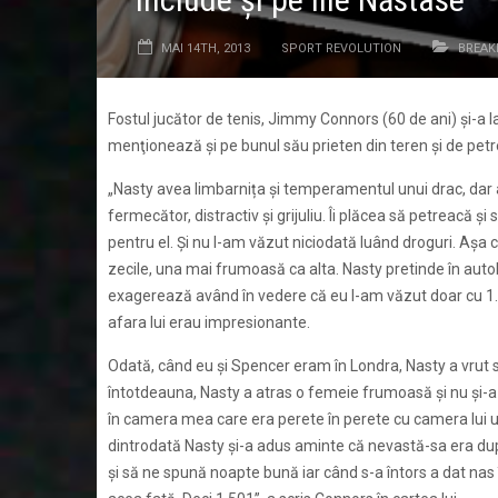
MAI 14TH, 2013
SPORT REVOLUTION
BREAK
Fostul jucător de tenis, Jimmy Connors (60 de ani) şi-a l
menţionează şi pe bunul său prieten din teren şi de petre
„Nasty avea limbarnița şi temperamentul unui drac, dar 
fermecător, distractiv şi grijuliu. Îi plăcea să petreacă ş
pentru el. Şi nu l-am văzut niciodată luând droguri. Aşa 
zecile, una mai frumoasă ca alta. Nasty pretinde în auto
exagerează având în vedere că eu l-am văzut doar cu 1.50
afara lui erau impresionante.
Odată, când eu şi Spencer eram în Londra, Nasty a vrut să
întotdeauna, Nasty a atras o femeie frumoasă şi nu şi-a 
în camera mea care era perete în perete cu camera lui un
dintrodată Nasty şi-a adus aminte că nevastă-sa era după
şi să ne spună noapte bună iar când s-a întors a dat nas î