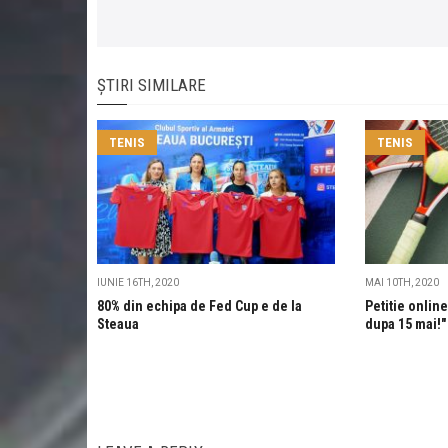
ȘTIRI SIMILARE
TENIS
TENIS
IUNIE 16TH, 2020
MAI 10TH, 2020
80% din echipa de Fed Cup e de la
Petitie onlin
Steaua
dupa 15 mai!"