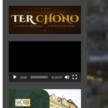
Player
video
00:00
01:58:03