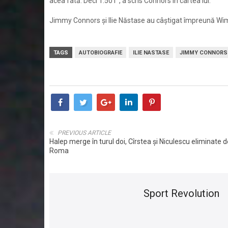
acea fată. Deci 1.501”, a scris Connors în cartea lui.
Jimmy Connors şi Ilie Năstase au câştigat împreună Wimbl
TAGS
AUTOBIOGRAFIE
ILIE NASTASE
JIMMY CONNORS
PREVIOUS ARTICLE
Halep merge în turul doi, Cîrstea și Niculescu eliminate d
Roma
Sport Revolution