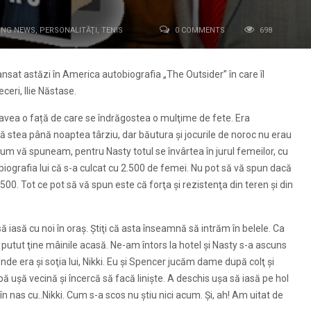
ING NEWS
,
PERSONALITĂŢI
,
TENIS
0 COMMENTS
698
ansat astăzi în America autobiografia „The Outsider” în care îl
ceri, Ilie Năstase.
avea o față de care se îndrăgostea o mulţime de fete. Era
i să stea până noaptea târziu, dar băutura şi jocurile de noroc nu erau
cum vă spuneam, pentru Nasty totul se învârtea în jurul femeilor, cu
biografia lui că s-a culcat cu 2.500 de femei. Nu pot să vă spun dacă
0. Tot ce pot să vă spun este că forţa şi rezistenţa din teren şi din
 iasă cu noi în oraş. Ştiţi că asta înseamnă să intrăm în belele. Ca
putut ţine mâinile acasă. Ne-am întors la hotel şi Nasty s-a ascuns
de era şi soţia lui, Nikki. Eu şi Spencer jucăm dame după colţ şi
 uşă vecină şi încercă să facă linişte. A deschis uşa să iasă pe hol
n nas cu..Nikki. Cum s-a scos nu ştiu nici acum. Şi, ah! Am uitat de