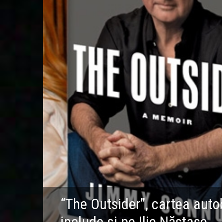
“The Outsider”, cartea auto
include și pe Ilie Năstase