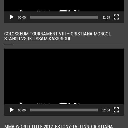
00:00
11:39
COLOSSEUM TOURNAMENT VIII – CRISTIANA MONGOL
STANCU VS IBTISSAM KASSRIOUI
Player
video
00:00
12:04
MMA WORLD TITLE 2012, ESTONY-TALLINN, CRISTIANA