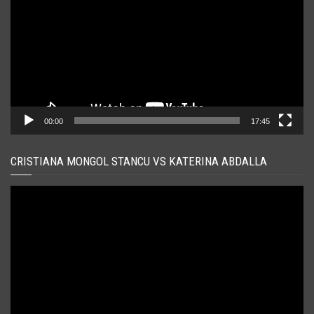
00:00
17:45
CRISTIANA MONGOL STANCU VS KATERINA ABDALLA
Player
video