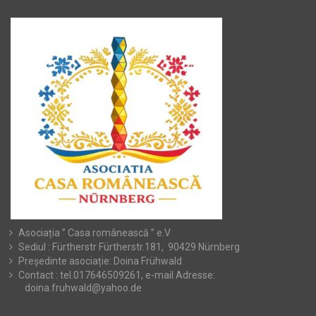
Asociația ” Casa românească ” e.V
Sediul : Fürtherstr Fürtherstr.181, 90429 Nürnberg
Președinte asociație: Doina Frühwald
Contact : tel.017646509261, e-mail Adresse:
doina.fruhwald@yahoo.de