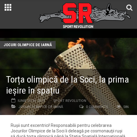
JOCURI OLIMPICE DE IARNĂ
Torța olimpică de la Soci, la prima
ieșire în spațiu
IUNIE 25TH, 2013
SPORT REVOLUTION
JOCURI OLIMPICE DE IARNĂ
0 COMMENTS
586
Rușii sunt excentrici! Responsabilii pentru celebrarea
Jocurilor Olimpice de la Soci îi deleagă pe cosmonauţii ruşi
să ducă torţa olimpică până la Staţia Spaţială Internaţională