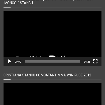
‘MONGOL’ STANCU
Player
video
00:00
16:23
CRISTIANA STANCU COMBATANT MMA WIN RUSE 2012
Player
video