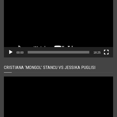
video
00:00
18:25
CRISTIANA ‘MONGOL’ STANCU VS JESSIKA PUGLISI
Player
video