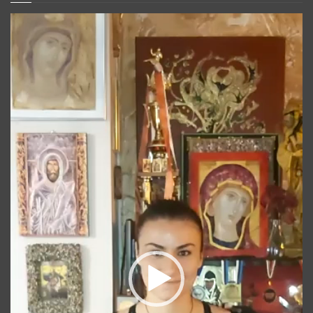
Player
video