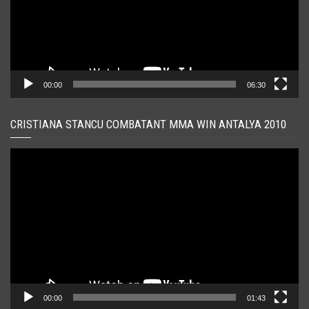
00:00
06:30
CRISTIANA STANCU COMBATANT MMA WIN ANTALYA 2010
Player
video
00:00
01:43