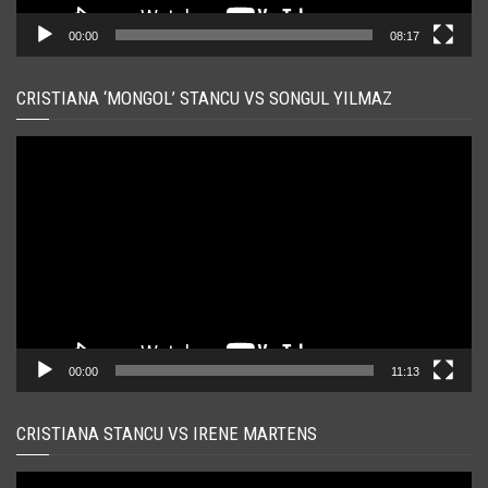
00:00
08:17
CRISTIANA ‘MONGOL’ STANCU VS SONGUL YILMAZ
Player
video
00:00
11:13
CRISTIANA STANCU VS IRENE MARTENS
Player