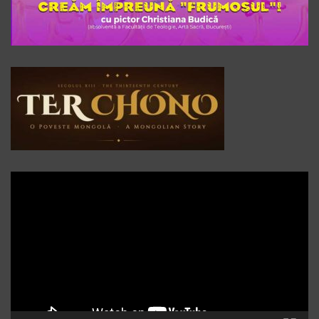
Player
video