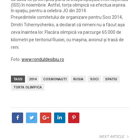
(ISS) în noiembrie. Astfel, torța olimpică va efectua ieşirea
în spaţiu, pentru a celebra JO din 2014.
Preşedintele comitetului de organizare pentru Soci 2014,
Dmitri Tchernychenko, a declarat că nimeni nu a făcut aşa
ceva înaintea lor. Flacăra olimpică va parcurge 65.000 de
kilometri pe teritoriul Rusiei, cu maşina, avionul şi trasă de
reni.
Foto:
www.ronduldesibiu.ro
TAGS
2014
COSMONAUTI
RUSIA
SOCI
SPATIU
TORTA OLIMPICA
NEXT ARTICLE