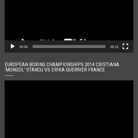
00:00
05:21
EUROPEAN BOXING CHAMPIONSHIPS 2014 CRISTIANA
‘MONGOL’ STANCU VS ERIKA GUERRIER FRANCE
Player
video