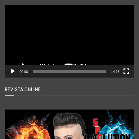
Player
video
00:00
14:15
REVISTA ONLINE